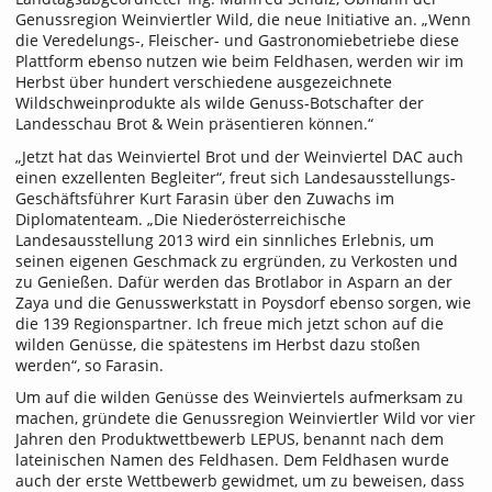
Genussregion Weinviertler Wild, die neue Initiative an. „Wenn
die Veredelungs-, Fleischer- und Gastronomiebetriebe diese
Plattform ebenso nutzen wie beim Feldhasen, werden wir im
Herbst über hundert verschiedene ausgezeichnete
Wildschweinprodukte als wilde Genuss-Botschafter der
Landesschau Brot & Wein präsentieren können.“
„Jetzt hat das Weinviertel Brot und der Weinviertel DAC auch
einen exzellenten Begleiter“, freut sich Landesausstellungs-
Geschäftsführer Kurt Farasin über den Zuwachs im
Diplomatenteam. „Die Niederösterreichische
Landesausstellung 2013 wird ein sinnliches Erlebnis, um
seinen eigenen Geschmack zu ergründen, zu Verkosten und
zu Genießen. Dafür werden das Brotlabor in Asparn an der
Zaya und die Genusswerkstatt in Poysdorf ebenso sorgen, wie
die 139 Regionspartner. Ich freue mich jetzt schon auf die
wilden Genüsse, die spätestens im Herbst dazu stoßen
werden“, so Farasin.
Um auf die wilden Genüsse des Weinviertels aufmerksam zu
machen, gründete die Genussregion Weinviertler Wild vor vier
Jahren den Produktwettbewerb LEPUS, benannt nach dem
lateinischen Namen des Feldhasen. Dem Feldhasen wurde
auch der erste Wettbewerb gewidmet, um zu beweisen, dass