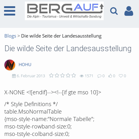
Blogs
Die wilde Seite der Landesausstellung
Die wilde Seite der Landesausstellung
HOHU
6. Februar 2013
1571
0
0
0
1571
0
0
0
X-NONE <![endif]--><!--[if gte mso 10]>
views
Kommentare
likes
favorites
/* Style Definitions */
table.MsoNormalTable
{mso-style-name:"Normale Tabelle";
mso-tstyle-rowband-size:0;
mso-tstyle-colband-size:0;