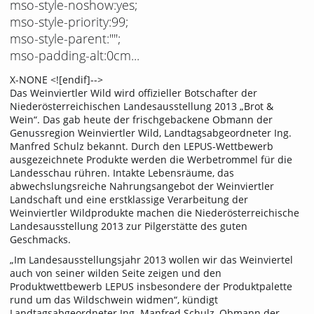
mso-style-noshow:yes;
mso-style-priority:99;
mso-style-parent:"";
mso-padding-alt:0cm...
X-NONE <![endif]-->
Das Weinviertler Wild wird offizieller Botschafter der
Niederösterreichischen Landesausstellung 2013 „Brot &
Wein“. Das gab heute der frischgebackene Obmann der
Genussregion Weinviertler Wild, Landtagsabgeordneter Ing.
Manfred Schulz bekannt. Durch den LEPUS-Wettbewerb
ausgezeichnete Produkte werden die Werbetrommel für die
Landesschau rühren. Intakte Lebensräume, das
abwechslungsreiche Nahrungsangebot der Weinviertler
Landschaft und eine erstklassige Verarbeitung der
Weinviertler Wildprodukte machen die Niederösterreichische
Landesausstellung 2013 zur Pilgerstätte des guten
Geschmacks.
„Im Landesausstellungsjahr 2013 wollen wir das Weinviertel
auch von seiner wilden Seite zeigen und den
Produktwettbewerb LEPUS insbesondere der Produktpalette
rund um das Wildschwein widmen“, kündigt
Landtagsabgeordneter Ing. Manfred Schulz, Obmann der