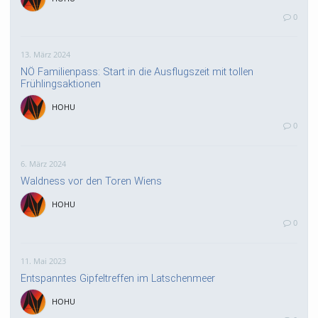
0
13. März 2024
NÖ Familienpass: Start in die Ausflugszeit mit tollen
Frühlingsaktionen
HOHU
0
6. März 2024
Waldness vor den Toren Wiens
HOHU
0
11. Mai 2023
Entspanntes Gipfeltreffen im Latschenmeer
HOHU