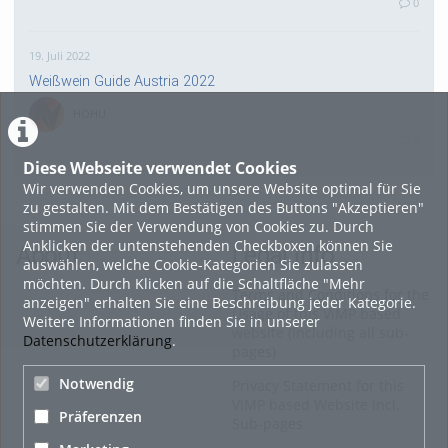
0
19. Juli 2022
Weißwein Guide Austria 2022
HOHU
0
Diese Webseite verwendet Cookies
Wir verwenden Cookies, um unsere Website optimal für Sie
16. Mai 2022
zu gestalten. Mit dem Bestätigen des Buttons "Akzeptieren"
neuer Test-Newsbeitrag
stimmen Sie der Verwendung von Cookies zu. Durch
Anklicken der untenstehenden Checkboxen können Sie
HOHU
About
Legal Info
auswählen, welche Cookie-Kategorien Sie zulassen
0
möchten. Durch Klicken auf die Schaltfläche "Mehr
Terms and Conditions for the
anzeigen" erhalten Sie eine Beschreibung jeder Kategorie.
Usage of this ViMP based
Weitere Informationen finden Sie in unserer
9. Mai 2022
website (including all sub-
Datenschutzerklärung
.
pages)
¨Haager Lies reloaded“ - der neue Top-Radweg in OÖ
verbindet
Notwendig
Privacy Statement for this
ViMP based Website incl.
HOHU
Präferenzen
Sub-pages
0