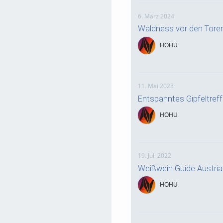
6. März 2024
Waldness vor den Tore
HOHU
11. Mai 2023
Entspanntes Gipfeltre
HOHU
19. Juli 2022
Weißwein Guide Austri
HOHU