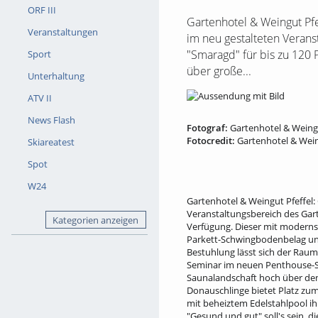
ORF III
Gartenhotel & Weingut Pfe
Veranstaltungen
im neu gestalteten Verans
"Smaragd" für bis zu 120 
Sport
über große...
Unterhaltung
ATV II
News Flash
Fotograf:
Gartenhotel & Weingu
Fotocredit:
Gartenhotel & Weing
Skiareatest
Spot
W24
Gartenhotel & Weingut Pfeffel:
Veranstaltungsbereich des Gar
Kategorien anzeigen
Verfügung. Dieser mit modernst
Parkett-Schwingbodenbelag und
Bestuhlung lässt sich der Raum
Seminar im neuen Penthouse-SP
Saunalandschaft hoch über den
Donauschlinge bietet Platz zu
mit beheiztem Edelstahlpool ih
"Gesund und gut" soll's sein, d