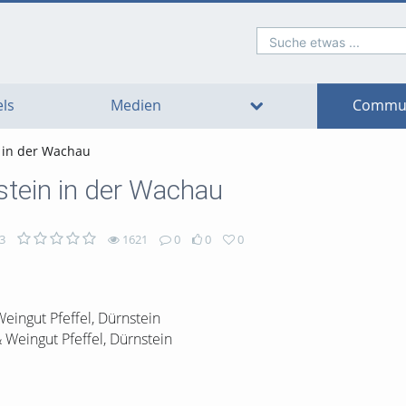
Suche etwas ...
o
o
o
o
o
o
avigation
ain
ooter
ontent
ls
Medien
Commun
n in der Wachau
stein in der Wachau
3
1621
0
0
0
eingut Pfeffel, Dürnstein
 Weingut Pfeffel, Dürnstein