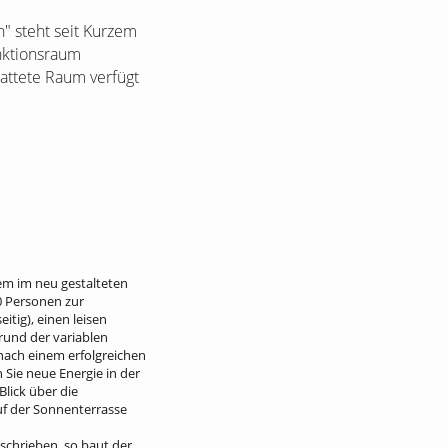
" steht seit Kurzem
unktionsraum
attete Raum verfügt
zem im neu gestalteten
0 Personen zur
tig), einen leisen
rund der variablen
nach einem erfolgreichen
Sie neue Energie in der
lick über die
uf der Sonnenterrasse
eschrieben, so baut der