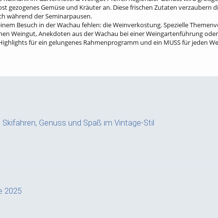
bst gezogenes Gemüse und Kräuter an. Diese frischen Zutaten verzaubern d
uch während der Seminarpausen.
inem Besuch in der Wachau fehlen: die Weinverkostung. Spezielle Themen
nen Weingut, Anekdoten aus der Wachau bei einer Weingartenführung oder
n Highlights für ein gelungenes Rahmenprogramm und ein MUSS für jeden W
a: Skifahren, Genuss und Spaß im Vintage-Stil
e 2025