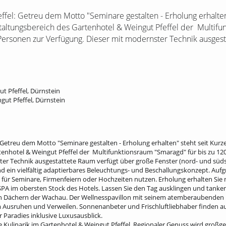
ffel: Getreu dem Motto "Seminare gestalten - Erholung erhalten
taltungsbereich des Gartenhotel & Weingut Pfeffel der Multif
Personen zur Verfügung. Dieser mit modernster Technik ausgest
t Pfeffel, Dürnstein
ut Pfeffel, Dürnstein
 Getreu dem Motto "Seminare gestalten - Erholung erhalten" steht seit Kur
tenhotel & Weingut Pfeffel der Multifunktionsraum "Smaragd" für bis zu 12
er Technik ausgestattete Raum verfügt über große Fenster (nord- und südsei
 ein vielfältig adaptierbares Beleuchtungs- und Beschallungskonzept. Aufg
 für Seminare, Firmenfeiern oder Hochzeiten nutzen. Erholung erhalten Sie 
A im obersten Stock des Hotels. Lassen Sie den Tag ausklingen und tanken 
 Dächern der Wachau. Der Wellnesspavillon mit seinem atemberaubenden B
m Ausruhen und Verweilen. Sonnenanbeter und Frischluftliebhaber finden a
r Paradies inklusive Luxusausblick.
ie Kulinarik im Gartenhotel & Weingut Pfeffel. Regionaler Genuss wird großg