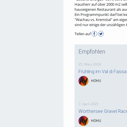
Hausherr auf über 2000 m2 sel
hauseigenen Restaurant als a
Ein Programmpunkt darf bei ke
"Wachau vs. Kremstal" am eige
sind nur einige der unzählige
Teilen auf
Empfohlen
25. März 2026
Frühling im Val di Fass
HOHU
7. April 2025
Wörthersee Gravel Rac
HOHU