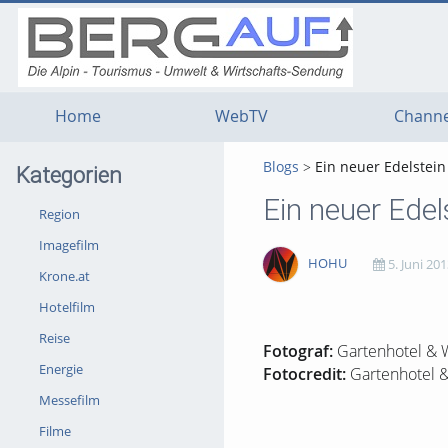
g
g
g
t
t
t
n
m
f
c
Home
WebTV
Channe
Blogs
Ein neuer Edelstei
Kategorien
Ein neuer Edel
Region
Imagefilm
HOHU
5. Juni 201
Krone.at
Hotelfilm
1621
0
0
0
Reise
views
Kommentare
likes
favorites
Fotograf:
Gartenhotel & W
Energie
Fotocredit:
Gartenhotel &
Messefilm
Filme