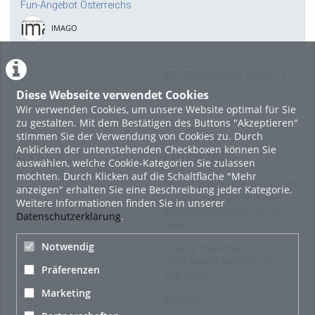
Fun-Angebot Österreichs
IMAGO
0
Alle Blogeinträge zeigen
Diese Webseite verwendet Cookies
Wir verwenden Cookies, um unsere Website optimal für Sie
zu gestalten. Mit dem Bestätigen des Buttons "Akzeptieren"
stimmen Sie der Verwendung von Cookies zu. Durch
Anklicken der untenstehenden Checkboxen können Sie
About
Legal Info
auswählen, welche Cookie-Kategorien Sie zulassen
möchten. Durch Klicken auf die Schaltfläche "Mehr
Terms and Conditions for the
anzeigen" erhalten Sie eine Beschreibung jeder Kategorie.
Usage of this ViMP based
Weitere Informationen finden Sie in unserer
website (including all sub-
Datenschutzerklärung
.
pages)
Notwendig
Privacy Statement for this
ViMP based Website incl.
Präferenzen
Sub-pages
Marketing
Imprint