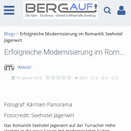
Blogs
Erfolgreiche Modernisierung im Romantik Seehotel
Jägerwirt
Erfolgreiche Modernisierung im Romantik Seehotel Jägerwirt
IMAGO
19. Januar 2018
2655
0
0
0
2655
0
0
0
views
Kommentare
likes
favorites
Fotograf: Kärnten Panorama
Fotocredit: Seehotel Jägerwirt
Das Romantik Seehotel Jägerwirt auf der Turracher Höhe
startete in die neue Saison mit modernisierten Suiten.