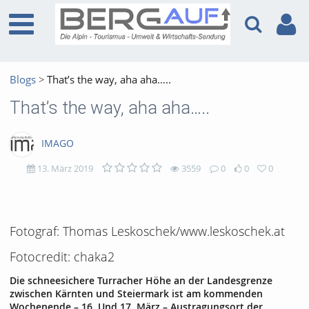
Blogs
That’s the way, aha aha…..
That’s the way, aha aha…..
IMAGO
13. März 2019
3559
0
0
0
3559
0
0
0
views
Kommentare
likes
favorites
Fotograf: Thomas Leskoschek/www.leskoschek.at
Fotocredit: chaka2
Die schneesichere Turracher Höhe an der Landesgrenze
zwischen Kärnten und Steiermark ist am kommenden
Wochenende – 16. Und 17. März – Austragungsort der