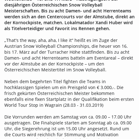
diesjährigen Österreichischen Snow Volleyball
Meisterschaften. Bis zu acht Damen- und acht Herrenteams
werden sich an den Centercourts vor der Almstube, direkt an
der Kornockpiste, matchen. Lokalmatador Xandi Huber wird
als Titelverteidiger und Favorit ins Rennen gehen.
„That's the way, aha, aha, I like it“ heißt es im Zuge der
Austrian Snow Volleyball Championships, die heuer von 16.
bis 17. März auf der Turracher Höhe stattfinden. Bis zu acht
Damen- und acht Herrenteams batteln am Eventareal – direkt
vor der Almstube an der Kornockpiste – um den
Österreichischen Meistertitel im Snow Volleyball.
Neben dem begehrten Titel fighten die Teams in
hochklassigen Spielen um ein Preisgeld von € 3.000,-. Die
frisch gekürten Österreichischen Meister bekommen
ebenfalls eine fixen Startplatz in der Qualifikation beim ersten
World Tour Stop in Wagrain (28.03 - 31.03.2019)
Die Vorrunden werden am Samstag von ca. 09.00 – 17.00 Uhr
ausgetragen. Die Finalspiele starten am Sonntag ab ca. 09.00
Uhr, die Siegerehrung ist um 15.00 Uhr angesetzt. Rund um
die Courts wird reichlich für Stimmung und Motivation