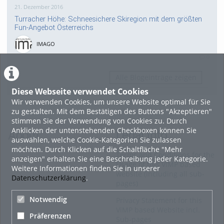
21. Dezember 2016
Turracher Höhe: Schneesichere Skiregion mit dem größten
Fun-Angebot Österreichs
IMAGO
0
Alle Blogeinträge zeigen
Diese Webseite verwendet Cookies
Wir verwenden Cookies, um unsere Website optimal für Sie
zu gestalten. Mit dem Bestätigen des Buttons "Akzeptieren"
stimmen Sie der Verwendung von Cookies zu. Durch
Anklicken der untenstehenden Checkboxen können Sie
About
Legal Info
auswählen, welche Cookie-Kategorien Sie zulassen
möchten. Durch Klicken auf die Schaltfläche "Mehr
Terms and Conditions for the
anzeigen" erhalten Sie eine Beschreibung jeder Kategorie.
Usage of this ViMP based
Weitere Informationen finden Sie in unserer
website (including all sub-
Datenschutzerklärung
.
pages)
Notwendig
Privacy Statement for this
ViMP based Website incl.
Präferenzen
Sub-pages