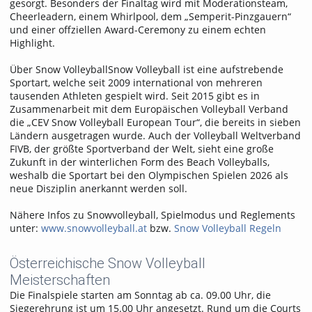
gesorgt. Besonders der Finaltag wird mit Moderationsteam,
Cheerleadern, einem Whirlpool, dem „Semperit-Pinzgauern“
und einer offziellen Award-Ceremony zu einem echten
Highlight.
Über Snow VolleyballSnow Volleyball ist eine aufstrebende
Sportart, welche seit 2009 international von mehreren
tausenden Athleten gespielt wird. Seit 2015 gibt es in
Zusammenarbeit mit dem Europäischen Volleyball Verband
die „CEV Snow Volleyball European Tour“, die bereits in sieben
Ländern ausgetragen wurde. Auch der Volleyball Weltverband
FIVB, der größte Sportverband der Welt, sieht eine große
Zukunft in der winterlichen Form des Beach Volleyballs,
weshalb die Sportart bei den Olympischen Spielen 2026 als
neue Disziplin anerkannt werden soll.
Nähere Infos zu Snowvolleyball, Spielmodus und Reglements
unter:
www.snowvolleyball.at
bzw.
Snow Volleyball Regeln
Österreichische Snow Volleyball
Meisterschaften
Die Finalspiele starten am Sonntag ab ca. 09.00 Uhr, die
Siegerehrung ist um 15.00 Uhr angesetzt. Rund um die Courts