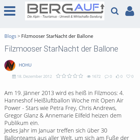
Blogs
Filzmooser StarNacht der Ballone
Filzmooser StarNacht der Ballone
HOHU
18. Dezember 2012
1672
0
0
0
1672
0
0
0
Am 19. Jänner 2013 wird es heiß in Filzmoos: 4.
Hanneshof Heißluftballon Woche mit Open Air
views
Kommentare
likes
favorites
Power - Stars wie Petra Frey, Chris Andrews,
Gregor Glanz & Annemarie Eilfeld heizen dem
Publikum ein.
Jedes Jahr im Januar treffen sich über 30
Ballonteams aus aller Welt, um sich am Fuße der