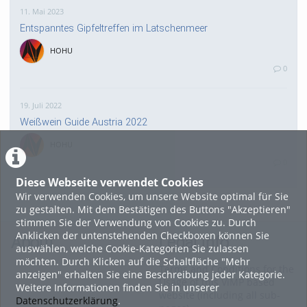
11. Mai 2023
Entspanntes Gipfeltreffen im Latschenmeer
HOHU
0
19. Juli 2022
Weißwein Guide Austria 2022
HOHU
0
Diese Webseite verwendet Cookies
Wir verwenden Cookies, um unsere Website optimal für Sie
16. Mai 2022
zu gestalten. Mit dem Bestätigen des Buttons "Akzeptieren"
neuer Test-Newsbeitrag
stimmen Sie der Verwendung von Cookies zu. Durch
Anklicken der untenstehenden Checkboxen können Sie
HOHU
About
Legal Info
auswählen, welche Cookie-Kategorien Sie zulassen
0
möchten. Durch Klicken auf die Schaltfläche "Mehr
Terms and Conditions for the
anzeigen" erhalten Sie eine Beschreibung jeder Kategorie.
Usage of this ViMP based
Weitere Informationen finden Sie in unserer
9. Mai 2022
website (including all sub-
Datenschutzerklärung
.