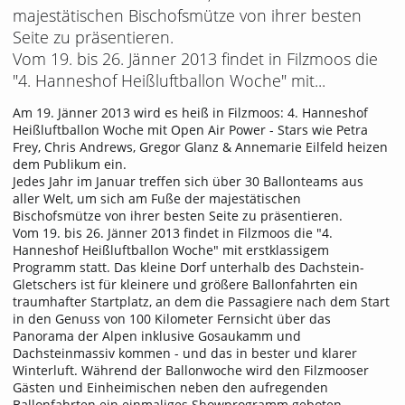
majestätischen Bischofsmütze von ihrer besten
Seite zu präsentieren.
Vom 19. bis 26. Jänner 2013 findet in Filzmoos die
"4. Hanneshof Heißluftballon Woche" mit...
Am 19. Jänner 2013 wird es heiß in Filzmoos: 4. Hanneshof
Heißluftballon Woche mit Open Air Power - Stars wie Petra
Frey, Chris Andrews, Gregor Glanz & Annemarie Eilfeld heizen
dem Publikum ein.
Jedes Jahr im Januar treffen sich über 30 Ballonteams aus
aller Welt, um sich am Fuße der majestätischen
Bischofsmütze von ihrer besten Seite zu präsentieren.
Vom 19. bis 26. Jänner 2013 findet in Filzmoos die "4.
Hanneshof Heißluftballon Woche" mit erstklassigem
Programm statt. Das kleine Dorf unterhalb des Dachstein-
Gletschers ist für kleinere und größere Ballonfahrten ein
traumhafter Startplatz, an dem die Passagiere nach dem Start
in den Genuss von 100 Kilometer Fernsicht über das
Panorama der Alpen inklusive Gosaukamm und
Dachsteinmassiv kommen - und das in bester und klarer
Winterluft. Während der Ballonwoche wird den Filzmooser
Gästen und Einheimischen neben den aufregenden
Ballonfahrten ein einmaliges Showprogramm geboten.