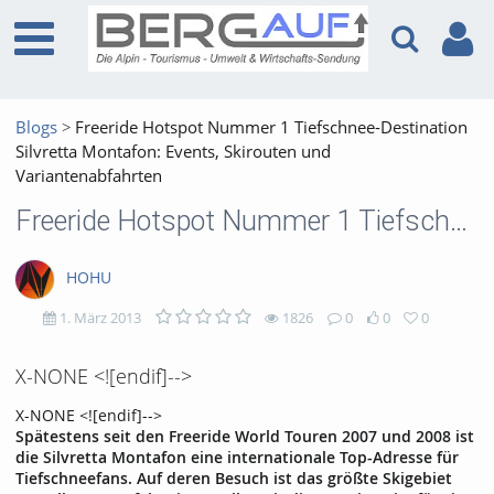
Blogs
Freeride Hotspot Nummer 1 Tiefschnee-Destination
Silvretta Montafon: Events, Skirouten und
Variantenabfahrten
Freeride Hotspot Nummer 1 Tiefschnee-Destination Silvretta Montafon: Events, Skirouten und Variantenabfahrten
HOHU
1. März 2013
1826
0
0
0
1826
0
0
0
X-NONE <![endif]-->
views
Kommentare
likes
favorites
X-NONE <![endif]-->
Spätestens seit den Freeride World Touren 2007 und 2008 ist
die Silvretta Montafon eine internationale Top-Adresse für
Tiefschneefans. Auf deren Besuch ist das größte Skigebiet