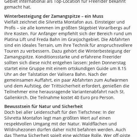
Gebiet international als Top-Location für Freerider bekannt
gemacht hat.
Winterbesteigung der Zamangspitze – ein Muss
Vielfalt zeichnet die Silvretta Montafon aus. Einsteiger und
Profis – sie alle kommen im größten Skigebiet Vorarlbergs auf
ihre Kosten. Für Anfänger empfiehlt sich der Bereich rund um
Platina Lift und Freda Bahn im Grasjochgebiet. Die Abfahrten
sind ein ideales Terrain, um ihre Technik für anspruchsvollere
Touren zu verbessern. Dazu gehört die Winterbesteigung der
Zamangspitze. Konditionsstarke und erfahrene Freerider
sollten sich diese nicht entgehen lassen: Jeden Donnerstag
startet eine Gruppe mit einem ortskundigen Guide um 8.15
Uhr an der Talstation der Valisera Bahn. Nach der
gemeinsamen Auffahrt, ein paar Abfahrten zum Aufwärmen
und dem Aufstieg, der Trittsicherheit erfordert, genießen die
Teilnehmer eine herausragende Variantenabfahrt nach St.
Gallenkirch. Die Teilnahme kostet 40 Euro pro Person.
Bewusstsein für Natur und Sicherheit
Doch bei aller Leidenschaft für den Tiefschnee: In der
Silvretta Montafon legt man größten Wert auf einen
respektvollen Umgang mit der Natur. Waldflächen und
Wildruhezonen dürfen daher nicht befahren werden. Auch
das Thema Sicherheit spielt eine wichtige Rolle. Wer off-piste