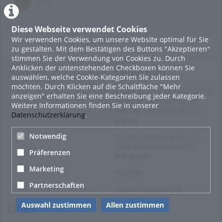
HOHU
0
Diese Webseite verwendet Cookies
Wir verwenden Cookies, um unsere Website optimal für Sie
16. Mai 2022
zu gestalten. Mit dem Bestätigen des Buttons "Akzeptieren"
neuer Test-Newsbeitrag
stimmen Sie der Verwendung von Cookies zu. Durch
Anklicken der untenstehenden Checkboxen können Sie
HOHU
About
Legal Info
auswählen, welche Cookie-Kategorien Sie zulassen
0
möchten. Durch Klicken auf die Schaltfläche "Mehr
Terms and Conditions for the
anzeigen" erhalten Sie eine Beschreibung jeder Kategorie.
Usage of this ViMP based
Weitere Informationen finden Sie in unserer
9. Mai 2022
website (including all sub-
Datenschutzerklärung
.
pages)
¨Haager Lies reloaded“ - der neue Top-Radweg in OÖ
verbindet
Notwendig
Privacy Statement for this
ViMP based Website incl.
HOHU
Präferenzen
Sub-pages
0
Marketing
Imprint
Alle Blogeinträge zeigen
Partnerschaften
Cookie-Zustimmung
Auswahl zustimmen
Allen zustimmen
Links