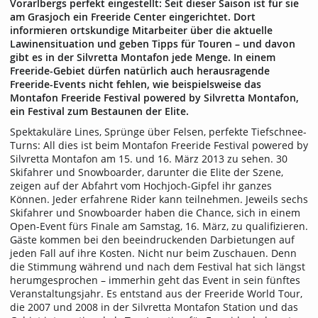
Vorarlbergs perfekt eingestellt: Seit dieser Saison ist für sie
am Grasjoch ein Freeride Center eingerichtet. Dort
informieren ortskundige Mitarbeiter über die aktuelle
Lawinensituation und geben Tipps für Touren – und davon
gibt es in der Silvretta Montafon jede Menge. In einem
Freeride-Gebiet dürfen natürlich auch herausragende
Freeride-Events nicht fehlen, wie beispielsweise das
Montafon Freeride Festival powered by Silvretta Montafon,
ein Festival zum Bestaunen der Elite.
Spektakuläre Lines, Sprünge über Felsen, perfekte Tiefschnee-
Turns: All dies ist beim Montafon Freeride Festival powered by
Silvretta Montafon am 15. und 16. März 2013 zu sehen. 30
Skifahrer und Snowboarder, darunter die Elite der Szene,
zeigen auf der Abfahrt vom Hochjoch-Gipfel ihr ganzes
Können. Jeder erfahrene Rider kann teilnehmen. Jeweils sechs
Skifahrer und Snowboarder haben die Chance, sich in einem
Open-Event fürs Finale am Samstag, 16. März, zu qualifizieren.
Gäste kommen bei den beeindruckenden Darbietungen auf
jeden Fall auf ihre Kosten. Nicht nur beim Zuschauen. Denn
die Stimmung während und nach dem Festival hat sich längst
herumgesprochen – immerhin geht das Event in sein fünftes
Veranstaltungsjahr. Es entstand aus der Freeride World Tour,
die 2007 und 2008 in der Silvretta Montafon Station und das