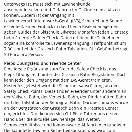
unterwegs ist, muss sich mit Lawinenkunde
auseinandersetzen und Gefahren im Gelände einschätzen
können. Zudem ist der Umgang mit
Lawinenverschüttetensuch-Gerät (LVS), Schaufel und Sonde
essentiell. Einen Einblick in das Thema Risikomanagement
geben Guides der Skischule Silvretta Montafon jeden Dienstag
beim Freeride Safety Check. Dabei erleben die Teilnehmer
sogar eine kontrollierte Lawinensprengung. Treffpunkt ist um
7.30 Uhr bei der Grasjoch Bahn Talstation. Die Gebühr beträgt
30 Euro pro Person.
Pieps-Übungsfeld und Freeride Center
Eine ideale Ergänzung zum Freeride Safety Check ist das
Pieps-Übungsfeld hinter der Grasjoch Bahn Bergstation. Dort
kann jeder den Umgang mit dem LVS-Gerät trainieren.
Kostenlos getestet wird die Sicherheitsausrüstung an den
Safety Check Points. Diese finden Freerider unter anderem an
der Valisera Bahn, der Versettla Bahn, der Rinderhütten Bahn
und der Talstation der Sennigrat Bahn. Darüber hinaus wurde
an der Bergstation der Grasjoch Bahn ein Freeride Center
eingerichtet. Dort können sich Off-Piste-Fahrer aus erster
Hand über die aktuelle Lawinenlage, das Wetter,
Schneeverhältnisse und lohnenswerte Abfahrten erkundigen.
Die komplette Lawinen-Sicherheitsausrüstung wird zum