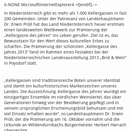
X-NONE MicrosoftInternetExplorer4 <![endif]-->
In Niederösterreich gibt es mehr als 1.000 Kellergassen in fast
200 Gemeinden. Unter der Patronanz von Landeshauptmann
Dr. Erwin Pröll hat das Land Niederösterreich heuer erstmals
einen landesweiten Wettbewerb zur Prämierung der
„Kellergasse des Jahres“ ins Leben gerufen. Ziel ist es, das
Bewusstsein für den Wert dieses kulturellen Erbes zu
schärfen. Die Prämierung der schönsten „Kellergasse des
Jahres 2013“ fand im Rahmen eines Festaktes bei der
Niederösterreichischen Landesausstellung 2013 „Brot & Wein“
in Poysdorf statt.
„Kellergassen sind traditionsreiche Boten unserer Identität
und damit ein kulturhistorisches Markenzeichen unseres
Landes. Die Auszeichnung ‚Kellergasse des Jahres‘ würdigt ein
einzigartiges Ensemble im nördlichen Weinviertel, das über
Generationen hinweg von der Bevölkerung gepflegt und in
seinem ursprünglichen Erscheinungsbild behutsam und mit
viel Einsatz erhalten wurde“, so Landeshauptmann Dr. Erwin
Pröll, der die Prämierung am 16. Oktober vornahm und die
Urkunde an Wildendürnbachs Bürgermeister Herbert Harrach
überreichte.