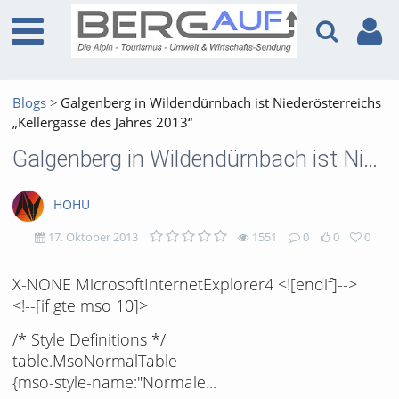
Blogs
Galgenberg in Wildendürnbach ist Niederösterreichs
„Kellergasse des Jahres 2013“
Galgenberg in Wildendürnbach ist Niederösterreichs „Kellergasse des Jahres 2013“
HOHU
17. Oktober 2013
1551
0
0
0
1551
0
0
0
X-NONE MicrosoftInternetExplorer4 <![endif]-->
<!--[if gte mso 10]>
views
Kommentare
likes
favorites
/* Style Definitions */
table.MsoNormalTable
{mso-style-name:"Normale...