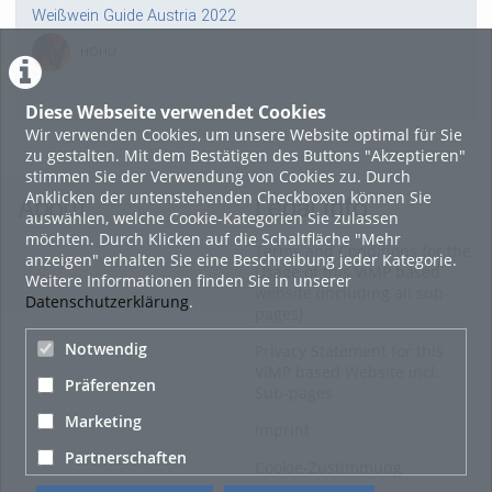
Weißwein Guide Austria 2022
HOHU
0
Diese Webseite verwendet Cookies
Wir verwenden Cookies, um unsere Website optimal für Sie
16. Mai 2022
zu gestalten. Mit dem Bestätigen des Buttons "Akzeptieren"
neuer Test-Newsbeitrag
stimmen Sie der Verwendung von Cookies zu. Durch
Anklicken der untenstehenden Checkboxen können Sie
HOHU
About
Legal Info
auswählen, welche Cookie-Kategorien Sie zulassen
0
möchten. Durch Klicken auf die Schaltfläche "Mehr
Terms and Conditions for the
anzeigen" erhalten Sie eine Beschreibung jeder Kategorie.
Usage of this ViMP based
Weitere Informationen finden Sie in unserer
9. Mai 2022
website (including all sub-
Datenschutzerklärung
.
pages)
¨Haager Lies reloaded“ - der neue Top-Radweg in OÖ
verbindet
Notwendig
Privacy Statement for this
ViMP based Website incl.
HOHU
Präferenzen
Sub-pages
0
Marketing
Imprint
Alle Blogeinträge zeigen
Partnerschaften
Cookie-Zustimmung