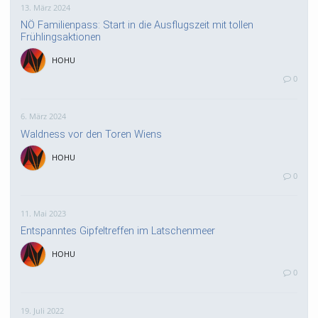
13. März 2024
NÖ Familienpass: Start in die Ausflugszeit mit tollen
Frühlingsaktionen
HOHU
0
6. März 2024
Waldness vor den Toren Wiens
HOHU
0
11. Mai 2023
Entspanntes Gipfeltreffen im Latschenmeer
HOHU
0
19. Juli 2022