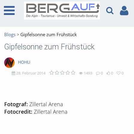
Blogs
Gipfelsonne zum Frühstück
Gipfelsonne zum Frühstück
HOHU
28. Februar 2014
1493
0
0
0
1493
0
0
0
views
Kommentare
likes
favorites
Zillertal Arena
Fotograf:
Zillertal Arena
Fotocredit: