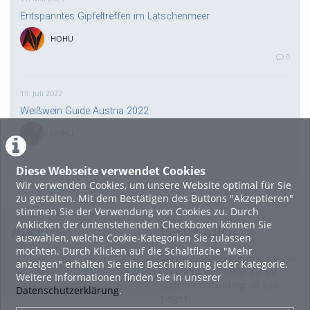
Entspanntes Gipfeltreffen im Latschenmeer
HOHU
0
19. Juli 2022
Weißwein Guide Austria 2022
HOHU
0
Diese Webseite verwendet Cookies
Wir verwenden Cookies, um unsere Website optimal für Sie
16. Mai 2022
zu gestalten. Mit dem Bestätigen des Buttons "Akzeptieren"
neuer Test-Newsbeitrag
stimmen Sie der Verwendung von Cookies zu. Durch
Anklicken der untenstehenden Checkboxen können Sie
HOHU
About
Legal Info
auswählen, welche Cookie-Kategorien Sie zulassen
0
möchten. Durch Klicken auf die Schaltfläche "Mehr
Terms and Conditions for the
anzeigen" erhalten Sie eine Beschreibung jeder Kategorie.
Usage of this ViMP based
Weitere Informationen finden Sie in unserer
9. Mai 2022
website (including all sub-
Datenschutzerklärung
.
pages)
¨Haager Lies reloaded“ - der neue Top-Radweg in OÖ