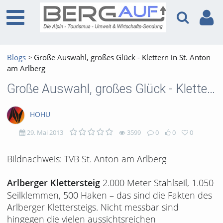
Blogs
Große Auswahl, großes Glück - Klettern in St. Anton
am Arlberg
Große Auswahl, großes Glück - Klettern in St. Anton am Arlberg
HOHU
29. Mai 2013
3599
0
0
0
3599
0
0
0
Bildnachweis: TVB St. Anton am Arlberg
views
Kommentare
likes
favorites
2.000 Meter Stahlseil, 1.050
Arlberger Klettersteig
Seilklemmen, 500 Haken – das sind die Fakten des
Arlberger Klettersteigs. Nicht messbar sind
hingegen die vielen aussichtsreichen