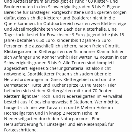
und Kletterzentrum arl.rock gibt es rund 100 Kletter- und
Boulderrouten in den Schwierigkeitsgraden 3 bis 9. Eigene
Bereiche für Einsteiger, Fortgeschrittene und Experten sorgen
dafür, dass sich die Kletterer und Boulderer nicht in die
Quere kommen. Im Outdoorbereich warten zwei Klettersteige
und Abseilmöglichkeiten vom Dach der Kletterhalle. Eine
Tageskarte kostet für Erwachsene 9 Euro, Jugendliche (bis 18
Jahre) bezahlen 6,50 Euro, Kinder (bis 12 Jahre) 5 Euro.
Personen, die ausschließlich sichern, haben freien Eintritt.
Klettergärten
Im Klettergarten der Schnanner Klamm fühlen
sich Anfänger und Könner wohl: Hier warten 42 Routen in den
Schwierigkeitsgraden 3 bis 9. Alle Touren sind komplett
abgesichert, eigenes Sicherungsmaterial ist also nicht
notwendig. Sportkletterer freuen sich zudem über die
Herausforderungen im Gneis-Klettergebiet rund um die
Darmstädter Hütte und Kuchenspitze (3.148 Meter). Hier
befinden sich sieben Klettergärten mit rund 70 Routen.
Klettern light
Der Hoch- und Niederseilgarten im Verwalltal
besteht aus 16 beziehungsweise 8 Stationen. Wer möchte,
hangelt sich hier wie Tarzan in rund 6 Metern Höhe im
Hochseilgarten und in knapp 2 Metern Höhe im
Niederseilgarten durch den Naturparcours. Eine
Herausforderung für Einsteiger und ein Riesenspaß für
Fortgeschrittene.