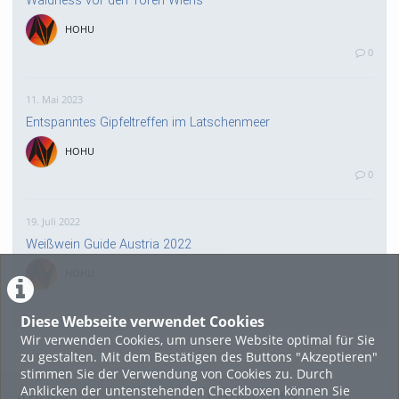
Waldness vor den Toren Wiens
HOHU
0
11. Mai 2023
Entspanntes Gipfeltreffen im Latschenmeer
HOHU
0
19. Juli 2022
Weißwein Guide Austria 2022
HOHU
0
Diese Webseite verwendet Cookies
Wir verwenden Cookies, um unsere Website optimal für Sie
16. Mai 2022
zu gestalten. Mit dem Bestätigen des Buttons "Akzeptieren"
neuer Test-Newsbeitrag
stimmen Sie der Verwendung von Cookies zu. Durch
Anklicken der untenstehenden Checkboxen können Sie
HOHU