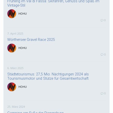
Frühling im Val di Fassa: Skifahren, Genuss und Spaß im
Vintage-Stil
HOHU
0
7. April 2025
Wörthersee Gravel Race 2025
HOHU
0
6. März 2025
Städtetourismus: 27,5 Mio. Nächtigungen 2024 als
Tourismusmotor und Stütze für Gesamtwirtschaft
HOHU
0
25. März 2024
Camping am Fuße der Riegersburg