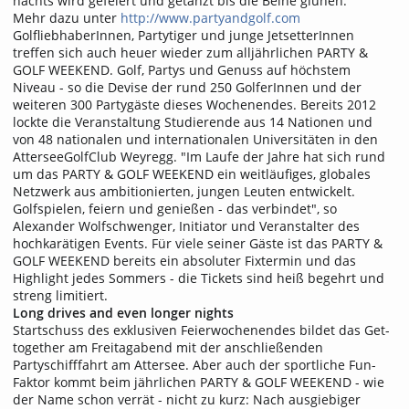
nachts wird gefeiert und getanzt bis die Beine glühen.
Mehr dazu unter
http://www.partyandgolf.com
GolfliebhaberInnen, Partytiger und junge JetsetterInnen
treffen sich auch heuer wieder zum alljährlichen PARTY &
GOLF WEEKEND. Golf, Partys und Genuss auf höchstem
Niveau - so die Devise der rund 250 GolferInnen und der
weiteren 300 Partygäste dieses Wochenendes. Bereits 2012
lockte die Veranstaltung Studierende aus 14 Nationen und
von 48 nationalen und internationalen Universitäten in den
AtterseeGolfClub Weyregg. "Im Laufe der Jahre hat sich rund
um das PARTY & GOLF WEEKEND ein weitläufiges, globales
Netzwerk aus ambitionierten, jungen Leuten entwickelt.
Golfspielen, feiern und genießen - das verbindet", so
Alexander Wolfschwenger, Initiator und Veranstalter des
hochkarätigen Events. Für viele seiner Gäste ist das PARTY &
GOLF WEEKEND bereits ein absoluter Fixtermin und das
Highlight jedes Sommers - die Tickets sind heiß begehrt und
streng limitiert.
Long drives and even longer nights
Startschuss des exklusiven Feierwochenendes bildet das Get-
together am Freitagabend mit der anschließenden
Partyschifffahrt am Attersee. Aber auch der sportliche Fun-
Faktor kommt beim jährlichen PARTY & GOLF WEEKEND - wie
der Name schon verrät - nicht zu kurz: Nach ausgiebiger