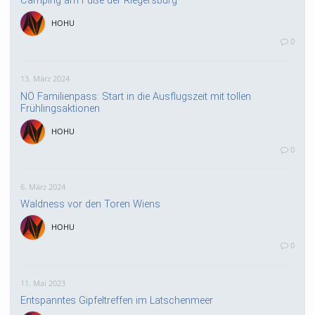
HOHU
0
13. März 2024
NÖ Familienpass: Start in die Ausflugszeit mit tollen
Frühlingsaktionen
HOHU
0
6. März 2024
Waldness vor den Toren Wiens
HOHU
0
11. Mai 2023
Entspanntes Gipfeltreffen im Latschenmeer