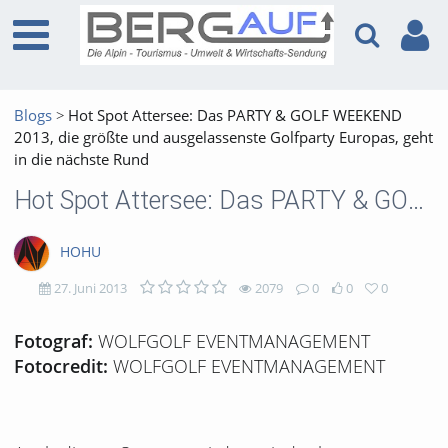
Blogs
Hot Spot Attersee: Das PARTY & GOLF WEEKEND
2013, die größte und ausgelassenste Golfparty Europas, geht
in die nächste Rund
Hot Spot Attersee: Das PARTY & GOLF WEEKEND 2013, die größte und ausgelassenste Golfparty Europas, geht in die nächste Rund
HOHU
27. Juni 2013
2079
0
0
0
2079
0
0
0
WOLFGOLF EVENTMANAGEMENT
Fotograf:
WOLFGOLF EVENTMANAGEMENT
Fotocredit:
views
Kommentare
likes
favorites