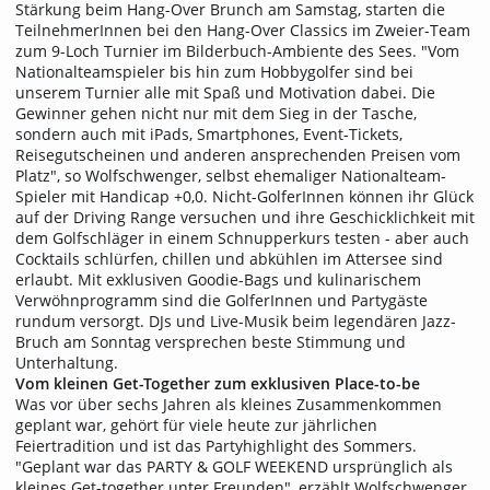
Stärkung beim Hang-Over Brunch am Samstag, starten die
TeilnehmerInnen bei den Hang-Over Classics im Zweier-Team
zum 9-Loch Turnier im Bilderbuch-Ambiente des Sees. "Vom
Nationalteamspieler bis hin zum Hobbygolfer sind bei
unserem Turnier alle mit Spaß und Motivation dabei. Die
Gewinner gehen nicht nur mit dem Sieg in der Tasche,
sondern auch mit iPads, Smartphones, Event-Tickets,
Reisegutscheinen und anderen ansprechenden Preisen vom
Platz", so Wolfschwenger, selbst ehemaliger Nationalteam-
Spieler mit Handicap +0,0. Nicht-GolferInnen können ihr Glück
auf der Driving Range versuchen und ihre Geschicklichkeit mit
dem Golfschläger in einem Schnupperkurs testen - aber auch
Cocktails schlürfen, chillen und abkühlen im Attersee sind
erlaubt. Mit exklusiven Goodie-Bags und kulinarischem
Verwöhnprogramm sind die GolferInnen und Partygäste
rundum versorgt. DJs und Live-Musik beim legendären Jazz-
Bruch am Sonntag versprechen beste Stimmung und
Unterhaltung.
Vom kleinen Get-Together zum exklusiven Place-to-be
Was vor über sechs Jahren als kleines Zusammenkommen
geplant war, gehört für viele heute zur jährlichen
Feiertradition und ist das Partyhighlight des Sommers.
"Geplant war das PARTY & GOLF WEEKEND ursprünglich als
kleines Get-together unter Freunden", erzählt Wolfschwenger.