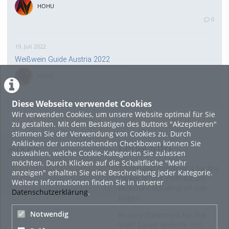
HOHU
0
19. Juli 2022
Weißwein Guide Austria 2022
HOHU
0
Diese Webseite verwendet Cookies
Wir verwenden Cookies, um unsere Website optimal für Sie
16. Mai 2022
zu gestalten. Mit dem Bestätigen des Buttons "Akzeptieren"
neuer Test-Newsbeitrag
stimmen Sie der Verwendung von Cookies zu. Durch
Anklicken der untenstehenden Checkboxen können Sie
HOHU
About
Legal Info
auswählen, welche Cookie-Kategorien Sie zulassen
0
möchten. Durch Klicken auf die Schaltfläche "Mehr
Terms and Conditions for the
anzeigen" erhalten Sie eine Beschreibung jeder Kategorie.
Usage of this ViMP based
Weitere Informationen finden Sie in unserer
9. Mai 2022
website (including all sub-
Datenschutzerklärung
.
pages)
¨Haager Lies reloaded“ - der neue Top-Radweg in OÖ
verbindet
Notwendig
Privacy Statement for this
ViMP based Website incl.
HOHU