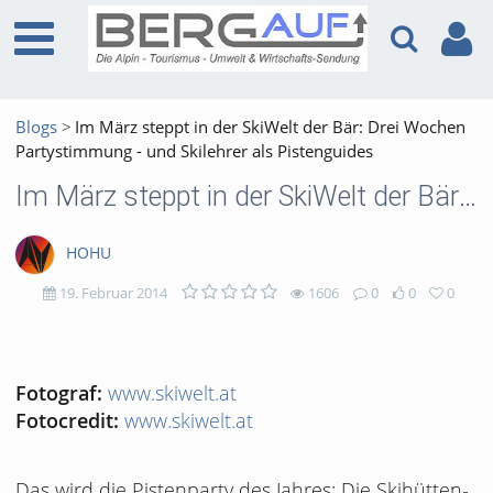
Blogs
Im März steppt in der SkiWelt der Bär: Drei Wochen
Partystimmung - und Skilehrer als Pistenguides
Im März steppt in der SkiWelt der Bär: Drei Wochen Partystimmung - und Skilehrer als Pistenguides
HOHU
19. Februar 2014
1606
0
0
0
1606
0
0
0
views
Kommentare
likes
favorites
www.skiwelt.at
Fotograf:
www.skiwelt.at
Fotocredit:
Das wird die Pistenparty des Jahres: Die Skihütten-