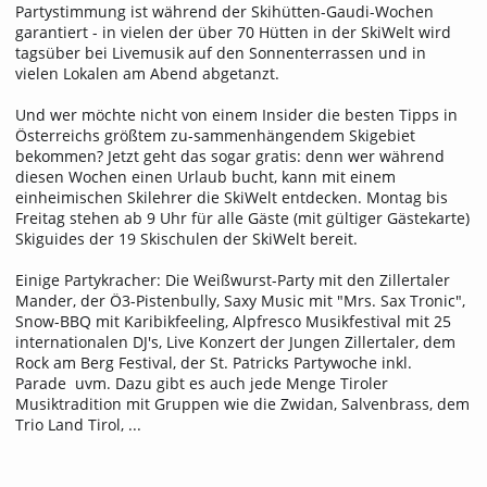
Partystimmung ist während der Skihütten-Gaudi-Wochen
garantiert - in vielen der über 70 Hütten in der SkiWelt wird
tagsüber bei Livemusik auf den Sonnenterrassen und in
vielen Lokalen am Abend abgetanzt.
Und wer möchte nicht von einem Insider die besten Tipps in
Österreichs größtem zu-sammenhängendem Skigebiet
bekommen? Jetzt geht das sogar gratis: denn wer während
diesen Wochen einen Urlaub bucht, kann mit einem
einheimischen Skilehrer die SkiWelt entdecken. Montag bis
Freitag stehen ab 9 Uhr für alle Gäste (mit gültiger Gästekarte)
Skiguides der 19 Skischulen der SkiWelt bereit.
Einige Partykracher: Die Weißwurst-Party mit den Zillertaler
Mander, der Ö3-Pistenbully, Saxy Music mit "Mrs. Sax Tronic",
Snow-BBQ mit Karibikfeeling, Alpfresco Musikfestival mit 25
internationalen DJ's, Live Konzert der Jungen Zillertaler, dem
Rock am Berg Festival, der St. Patricks Partywoche inkl.
Parade uvm. Dazu gibt es auch jede Menge Tiroler
Musiktradition mit Gruppen wie die Zwidan, Salvenbrass, dem
Trio Land Tirol, ...