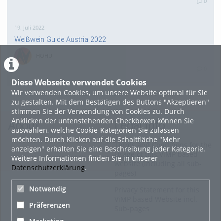
0
19. Juli 2022
Weißwein Guide Austria 2022
HOHU
0
Diese Webseite verwendet Cookies
Wir verwenden Cookies, um unsere Website optimal für Sie
16. Mai 2022
zu gestalten. Mit dem Bestätigen des Buttons "Akzeptieren"
neuer Test-Newsbeitrag
stimmen Sie der Verwendung von Cookies zu. Durch
Anklicken der untenstehenden Checkboxen können Sie
HOHU
About
Legal Info
auswählen, welche Cookie-Kategorien Sie zulassen
0
möchten. Durch Klicken auf die Schaltfläche "Mehr
Terms and Conditions for the
anzeigen" erhalten Sie eine Beschreibung jeder Kategorie.
Usage of this ViMP based
Weitere Informationen finden Sie in unserer
9. Mai 2022
website (including all sub-
Datenschutzerklärung
.
pages)
¨Haager Lies reloaded“ - der neue Top-Radweg in OÖ
verbindet
Notwendig
Privacy Statement for this
ViMP based Website incl.
HOHU
Präferenzen
Sub-pages
0