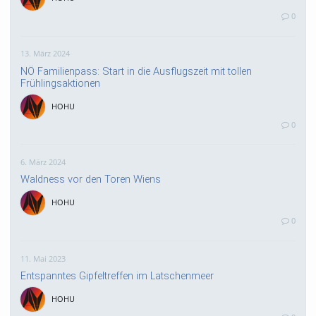
0
13. März 2024
NÖ Familienpass: Start in die Ausflugszeit mit tollen
Frühlingsaktionen
HOHU
0
6. März 2024
Waldness vor den Toren Wiens
HOHU
0
11. Mai 2023
Entspanntes Gipfeltreffen im Latschenmeer
HOHU