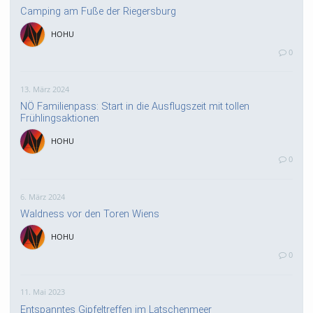
Camping am Fuße der Riegersburg
HOHU
0
13. März 2024
NÖ Familienpass: Start in die Ausflugszeit mit tollen
Frühlingsaktionen
HOHU
0
6. März 2024
Waldness vor den Toren Wiens
HOHU
0
11. Mai 2023
Entspanntes Gipfeltreffen im Latschenmeer