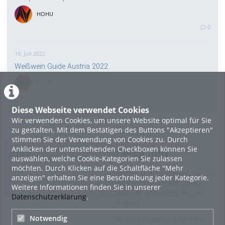
HOHU
0
19. Juli 2022
Weißwein Guide Austria 2022
HOHU
0
Diese Webseite verwendet Cookies
Wir verwenden Cookies, um unsere Website optimal für Sie
16. Mai 2022
zu gestalten. Mit dem Bestätigen des Buttons "Akzeptieren"
neuer Test-Newsbeitrag
stimmen Sie der Verwendung von Cookies zu. Durch
Anklicken der untenstehenden Checkboxen können Sie
HOHU
About
Legal Info
auswählen, welche Cookie-Kategorien Sie zulassen
0
möchten. Durch Klicken auf die Schaltfläche "Mehr
Terms and Conditions for the
anzeigen" erhalten Sie eine Beschreibung jeder Kategorie.
Usage of this ViMP based
Weitere Informationen finden Sie in unserer
9. Mai 2022
website (including all sub-
Datenschutzerklärung
.
pages)
¨Haager Lies reloaded“ - der neue Top-Radweg in OÖ
verbindet
Notwendig
Privacy Statement for this