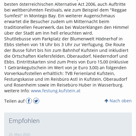
besten österreichischen Alternative Act 2006, auch Auftritte
bei weltberühmten Festivals, wie zum Beispiel dem "Reggae
Sumfest" in Montego Bay. Ein weiterer Augenschmaus
erwartet die Besucher zudem um Mitternacht beim
traditionellen Feuerwerk, das bei Walzerklängen den Himmel
über der Stadt am Inn hell erleuchten wird.
Shuttlebusse vom Parkplatz der Blumenwelt Hödnerhof in
Ebbs stehen von 18 Uhr bis 3 Uhr zur Verfügung. Die Route
der Busse führt bis hin zum Bahnhof Kufstein und inkludiert
die Ortschaften Kiefersfelden, Oberaudorf, Niederndorf und
Ebbs. Eintrittskarten sind zum Preis von Euro 15,00 (inklusive
1 Getränkegutschein im Wert von je Euro 3,00) an folgenden
Vorverkaufsstellen erhältlich: TVB Ferienland Kufstein,
Festungskasse und im Reisbüro Astl in Kufstein, Oberaudorf
und Rosenheim sowie im Reisebüro Huber in Wasserburg.
weitere Info:
www.festung.kufstein.at
Nach oben
Teilen auf
Empfohlen
25. März 2026