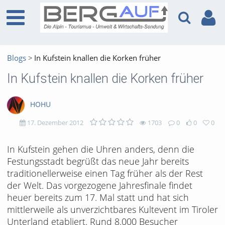
Blogs
In Kufstein knallen die Korken früher
In Kufstein knallen die Korken früher
HOHU
17. Dezember 2012
1703
0
0
0
1703
0
0
0
In Kufstein gehen die Uhren anders, denn die
Festungsstadt begrüßt das neue Jahr bereits
views
Kommentare
likes
favorites
traditionellerweise einen Tag früher als der Rest
der Welt. Das vorgezogene Jahresfinale findet
heuer bereits zum 17. Mal statt und hat sich
mittlerweile als unverzichtbares Kultevent im Tiroler
Unterland etabliert. Rund 8.000 Besucher