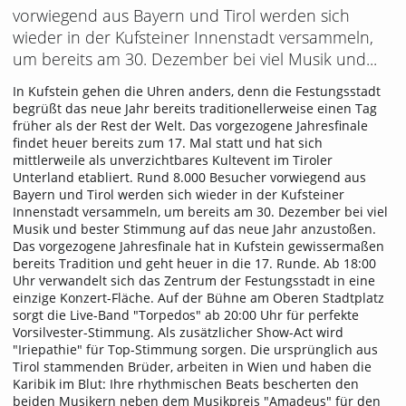
vorwiegend aus Bayern und Tirol werden sich
wieder in der Kufsteiner Innenstadt versammeln,
um bereits am 30. Dezember bei viel Musik und...
In Kufstein gehen die Uhren anders, denn die Festungsstadt
begrüßt das neue Jahr bereits traditionellerweise einen Tag
früher als der Rest der Welt. Das vorgezogene Jahresfinale
findet heuer bereits zum 17. Mal statt und hat sich
mittlerweile als unverzichtbares Kultevent im Tiroler
Unterland etabliert. Rund 8.000 Besucher vorwiegend aus
Bayern und Tirol werden sich wieder in der Kufsteiner
Innenstadt versammeln, um bereits am 30. Dezember bei viel
Musik und bester Stimmung auf das neue Jahr anzustoßen.
Das vorgezogene Jahresfinale hat in Kufstein gewissermaßen
bereits Tradition und geht heuer in die 17. Runde. Ab 18:00
Uhr verwandelt sich das Zentrum der Festungsstadt in eine
einzige Konzert-Fläche. Auf der Bühne am Oberen Stadtplatz
sorgt die Live-Band "Torpedos" ab 20:00 Uhr für perfekte
Vorsilvester-Stimmung. Als zusätzlicher Show-Act wird
"Iriepathie" für Top-Stimmung sorgen. Die ursprünglich aus
Tirol stammenden Brüder, arbeiten in Wien und haben die
Karibik im Blut: Ihre rhythmischen Beats bescherten den
beiden Musikern neben dem Musikpreis "Amadeus" für den