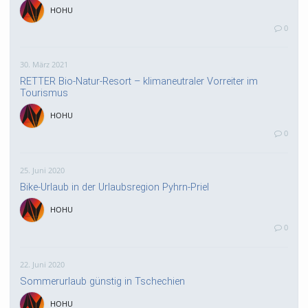
HOHU
0
30. März 2021
RETTER Bio-Natur-Resort – klimaneutraler Vorreiter im
Tourismus
HOHU
0
25. Juni 2020
Bike-Urlaub in der Urlaubsregion Pyhrn-Priel
HOHU
0
22. Juni 2020
Sommerurlaub günstig in Tschechien
HOHU