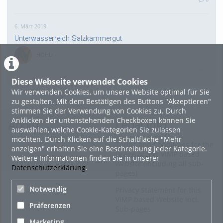
6. März 2019
Unterwasserreich Salzkammergut
HOHU
0
Diese Webseite verwendet Cookies
Wir verwenden Cookies, um unsere Website optimal für Sie
18. April 2016
zu gestalten. Mit dem Bestätigen des Buttons "Akzeptieren"
Sommererlebnis Mühlviertler Alm
stimmen Sie der Verwendung von Cookies zu. Durch
Anklicken der untenstehenden Checkboxen können Sie
HOHU
About
Legal Info
auswählen, welche Cookie-Kategorien Sie zulassen
0
möchten. Durch Klicken auf die Schaltfläche "Mehr
Terms and Conditions for the
anzeigen" erhalten Sie eine Beschreibung jeder Kategorie.
Usage of this ViMP based
Weitere Informationen finden Sie in unserer
20. Dezember 2015
website (including all sub-
Datenschutzerklärung
.
pages)
Wiens schönste Weihnachtsdörfer gehen ins Finale
Notwendig
Privacy Statement for this
HOHU
ViMP based Website incl.
0
Präferenzen
Sub-pages
Marketing