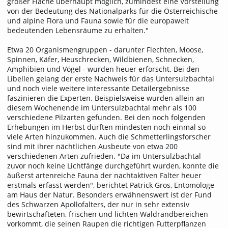
großer Fläche überhaupt möglich, zumindest eine Vorstellung
von der Bedeutung des Nationalparks für die Österreichische
und alpine Flora und Fauna sowie für die europaweit
bedeutenden Lebensräume zu erhalten."
Etwa 20 Organismengruppen - darunter Flechten, Moose,
Spinnen, Käfer, Heuschrecken, Wildbienen, Schnecken,
Amphibien und Vögel - wurden heuer erforscht. Bei den
Libellen gelang der erste Nachweis für das Untersulzbachtal
und noch viele weitere interessante Detailergebnisse
faszinieren die Experten. Beispielsweise wurden allein an
diesem Wochenende im Untersulzbachtal mehr als 100
verschiedene Pilzarten gefunden. Bei den noch folgenden
Erhebungen im Herbst dürften mindesten noch einmal so
viele Arten hinzukommen. Auch die Schmetterlingsforscher
sind mit ihrer nächtlichen Ausbeute von etwa 200
verschiedenen Arten zufrieden. "Da im Untersulzbachtal
zuvor noch keine Lichtfänge durchgeführt wurden, konnte die
äußerst artenreiche Fauna der nachtaktiven Falter heuer
erstmals erfasst werden", berichtet Patrick Gros, Entomologe
am Haus der Natur. Besonders erwähnenswert ist der Fund
des Schwarzen Apollofalters, der nur in sehr extensiv
bewirtschafteten, frischen und lichten Waldrandbereichen
vorkommt, die seinen Raupen die richtigen Futterpflanzen