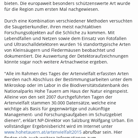
bieten. Die europaweit besonders schützenswerte Art wurde
für die Region zum ersten Mal nachgewiesen.
Durch eine Kombination verschiedener Methoden versuchten
die Säugetierkundler, ihren meist nachtaktiven
Forschungsobjekten auf die Schliche zu kommen. Mit
Lebendfallen und Netzen sowie dem Einsatz von Fotofallen
und Ultraschalldetektoren wurden 16 standorttypische Arten
von Kleinsäugern und Fledermäusen beobachtet und
dokumentiert. Die Auswertung der Detektoraufzeichnungen
könnte sogar noch weitere Artnachweise ergeben.
"Alle im Rahmen des Tages der Artenvielfalt erfassten Arten
werden nach Abschluss der Bestimmungsarbeiten unter dem
Mikroskop oder im Labor in die Biodiversitätsdatenbank des
Nationalparks Hohe Tauern am Haus der Natur eingespeist.
Alleine von den seit 2007 durchgeführten Tagen der
Artenvielfalt stammen 30.000 Datensätze, welche eine
wichtige als Basis für gegenwärtige und zukünftige
Management- und Forschungsaufgaben im Schutzgebiet
dienen", erklärt NP-Direktor von Salzburg Wolfgang Urban. Ein
vollständiger Ergebnisbericht wird im Internet unter
www.hohetauern.at/artenvielfalt2015
abrufbar sein. Hier
finden sich auch weitere Informationen zum