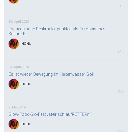
0
30. April 2020
Tschechische Denkmäler punkten als Europäisches
Kulturerbe
HOHU
0
24. April 2020
Es ist wieder Bewegung im Hexenwasser Söll!
HOHU
0
7. Mai 2019
Slow-Food-Bio-Fest „steirisch aufRETTERn“
HOHU
0