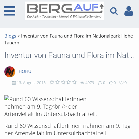
Blogs
Inventur von Fauna und Flora im Nationalpark Hohe
Tauern
Inventur von Fauna und Flora im Nationalpark Hohe Tauern
HOHU
13. August 2015
4979
0
0
0
4979
0
0
0
views
Kommentare
likes
favorites
Rund 60 WissenschaftlerInnen nahmen am 9. Tag
der Artenvielfalt im Untersulzbachtal teil.