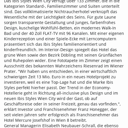
Das Ibis Styles Wien City verfügt über 133 Zimmer, die in die
Kategorien Standard-, Familienzimmer und Suiten unterteilt
sind. Das vollklimatisierte Nichtraucherhotel verknüpft das
Wesentliche mit der Leichtigkeit des Seins. Für gute Laune
sorgen transparente Gestaltung und junges, farbenfrohes
Design, kuschelige Wohlfühl-Betten, ein modernes Walk-In
Bad und der 40 Zoll FLAT-TV mit 96 Kanälen. Mit einer eigenen
Kinderrezeption und einer Spiele-Ecke mit Lerncomputern
präsentiert sich das Ibis Styles familienorientiert und
kinderfreundlich. Im Interior-Design spiegelt das Hotel das
grüne Wien sowie den Bezirk Döbling mit seinen Grünflächen
und Ruhepolen wider. Eine Fototapete im Zimmer zeigt einen
Ausschnitt des bekannten Wahrzeichens Riesenrad im Wiener
Prater. "Wir haben uns entschieden, in einer wirtschaftlich
schwierigen Zeit 13 Mio. Euro in ein neues Hotelprojekt zu
investieren, weil es eine Top-Lage hat und die Marke Ibis
Styles perfekt hierher passt. Der Trend in der Economy-
Hotellerie geht in Richtung all-inclusive plus Design und im
neuen Ibis Styles Wien City wird der Gast, ob auf
Geschäftsreise oder in seiner Freizeit, genau das vorfinden.",
erklärt Investor und Franchisenehmer Franz Honegger, der
seit vielen Jahren sehr erfolgreich als Franchisenehmer das
Hotel Mercure Josefshof in Wien 8 betreibt.
General Managerin Elisabeth Neubauer-Schrall, die ebenso