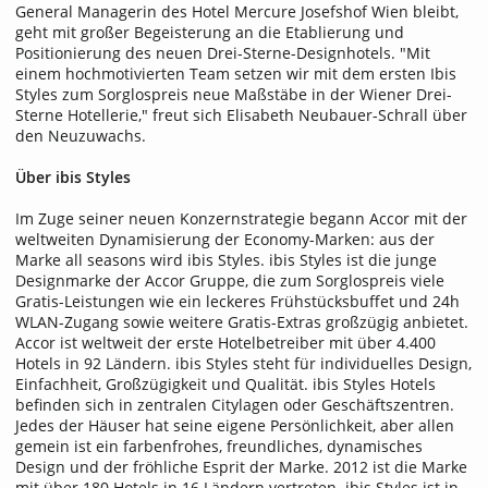
General Managerin des Hotel Mercure Josefshof Wien bleibt,
geht mit großer Begeisterung an die Etablierung und
Positionierung des neuen Drei-Sterne-Designhotels. "Mit
einem hochmotivierten Team setzen wir mit dem ersten Ibis
Styles zum Sorglospreis neue Maßstäbe in der Wiener Drei-
Sterne Hotellerie," freut sich Elisabeth Neubauer-Schrall über
den Neuzuwachs.
Über ibis Styles
Im Zuge seiner neuen Konzernstrategie begann Accor mit der
weltweiten Dynamisierung der Economy-Marken: aus der
Marke all seasons wird ibis Styles. ibis Styles ist die junge
Designmarke der Accor Gruppe, die zum Sorglospreis viele
Gratis-Leistungen wie ein leckeres Frühstücksbuffet und 24h
WLAN-Zugang sowie weitere Gratis-Extras großzügig anbietet.
Accor ist weltweit der erste Hotelbetreiber mit über 4.400
Hotels in 92 Ländern. ibis Styles steht für individuelles Design,
Einfachheit, Großzügigkeit und Qualität. ibis Styles Hotels
befinden sich in zentralen Citylagen oder Geschäftszentren.
Jedes der Häuser hat seine eigene Persönlichkeit, aber allen
gemein ist ein farbenfrohes, freundliches, dynamisches
Design und der fröhliche Esprit der Marke. 2012 ist die Marke
mit über 180 Hotels in 16 Ländern vertreten. ibis Styles ist in