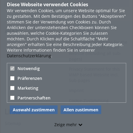
Diese Webseite verwendet Cookies
Wir verwenden Cookies, um unsere Website optimal für Sie
16. Mai 2022
zu gestalten. Mit dem Bestätigen des Buttons "Akzeptieren"
neuer Test-Newsbeitrag
stimmen Sie der Verwendung von Cookies zu. Durch
Anklicken der untenstehenden Checkboxen können Sie
HOHU
About
Legal Info
auswählen, welche Cookie-Kategorien Sie zulassen
0
möchten. Durch Klicken auf die Schaltfläche "Mehr
Terms and Conditions for the
anzeigen" erhalten Sie eine Beschreibung jeder Kategorie.
Usage of this ViMP based
Weitere Informationen finden Sie in unserer
9. Mai 2022
website (including all sub-
Datenschutzerklärung
.
pages)
¨Haager Lies reloaded“ - der neue Top-Radweg in OÖ
verbindet
Notwendig
Privacy Statement for this
ViMP based Website incl.
HOHU
Präferenzen
Sub-pages
0
Marketing
Imprint
Alle Blogeinträge zeigen
Partnerschaften
Cookie-Zustimmung
Auswahl zustimmen
Allen zustimmen
Links
Sitemap
Zeige mehr