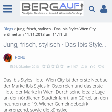
Blogs
Jung, frisch, stylisch - Das Ibis Styles Wien City
eröffnet am 11.11.2013 um 11:11 Uhr
Jung, frisch, stylisch - Das Ibis Styles Wien City eröffnet am 11.11.2013 um 11:11 Uhr
HOHU
24. Oktober 2013
1497
0
0
0
1497
0
0
0
Das Ibis Styles Hotel Wien City ist der erste Neubau
der Marke ibis Styles in Österreich und das erste
views
Kommentare
likes
favorites
Hotel der Marke in Wien. Durch seine ideale Lage
an der nördlichen Stadteinfahrt, am Gürtel, an den
neunten und 19. Wiener Gemeindebezirk
angrenzend, sowie die günstige