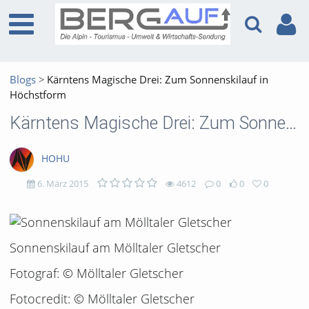
Blogs
Kärntens Magische Drei: Zum Sonnenskilauf in
Höchstform
Kärntens Magische Drei: Zum Sonnenskilauf in Höchstform
HOHU
6. März 2015
4612
0
0
0
4612
0
0
0
views
Kommentare
likes
favorites
Sonnenskilauf am Mölltaler Gletscher
Fotograf: © Mölltaler Gletscher
Fotocredit: © Mölltaler Gletscher