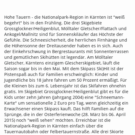
Hohe Tauern - die Nationalpark-Region in Kärnten ist "weiß
begehrt" bis in den Frühling. Die drei Skigebiete
Grossglockner/Heiligenblut, Mölltaler Gletscher/Flattach und
Ankogel/Mallnitz sind für Sonnenskiläufer das Höchste der
Gefühle. Die Schneesicherheit, die herrlichen Firnhänge und
die Höhensonne der Dreitausender haben es in sich. Auch
der Einkehrschwung in Bergrestaurants mit Sonnenterrassen
und gemütlichen Skihütten ist legendär. Am Mölltaler
Gletscher, Kärntens einzigem Glescherskigebiet, läuft die
Saison sogar bis in den Mai. Mit dem Skipass Ski)Hit ist der
Pistenspaß auch für Familien erschwinglich: Kinder und
Jugendliche bis 18 Jahre fahren um 50 Prozent ermäßigt. Für
die Kleinen bis zum 6. Lebensjahr ist das Skifahren ohnehin
gratis. Im Skigebiet Grossglockner/Heiligenblut gibt es für die
Kids unter zehn Jahren (Jahrgang 2004) eine "Schneemann-
Karte" um sensationelle 2 Euro pro Tag, wenn gleichzeitig ein
Erwachsener einen Skipass kauft. Das hilft Familien auf die
Sprünge, die in der Osterferienwoche (28. März bis 06. April
2015) noch "weiß sehen" möchten. Erreichbar ist die
Nationalpark-Region in Kärnten einfach über die
Tauernautobahn oder Felbertauernstraße. Alle drei Skiorte