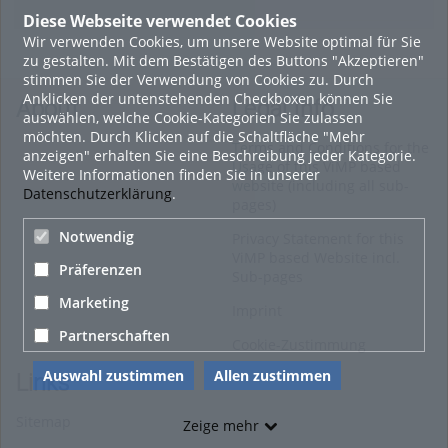
Diese Webseite verwendet Cookies
Wir verwenden Cookies, um unsere Website optimal für Sie
9. Oktober 2018
zu gestalten. Mit dem Bestätigen des Buttons "Akzeptieren"
Sportiver und erholsamer Herbst-Urlaub in Kärntens 4-
stimmen Sie der Verwendung von Cookies zu. Durch
Seenlandschaft
Anklicken der untenstehenden Checkboxen können Sie
About
Legal Info
auswählen, welche Cookie-Kategorien Sie zulassen
IMAGO
möchten. Durch Klicken auf die Schaltfläche "Mehr
Terms and Conditions for the
0
anzeigen" erhalten Sie eine Beschreibung jeder Kategorie.
Usage of this ViMP based
Weitere Informationen finden Sie in unserer
website (including all sub-
Datenschutzerklärung
.
18. April 2016
pages)
Sommererlebnis Mühlviertler Alm
Notwendig
Privacy Statement for this
ViMP based Website incl.
HOHU
Präferenzen
Sub-pages
0
Marketing
Imprint
Alle Blogeinträge zeigen
Partnerschaften
Cookie-Zustimmung
Auswahl zustimmen
Allen zustimmen
Links
Sitemap
Zeige mehr