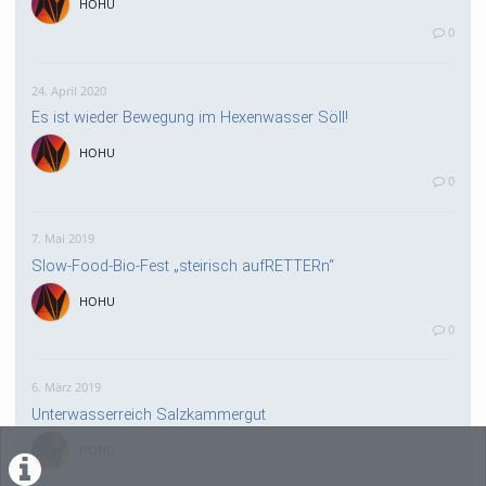
HOHU
0
24. April 2020
Es ist wieder Bewegung im Hexenwasser Söll!
HOHU
0
7. Mai 2019
Slow-Food-Bio-Fest „steirisch aufRETTERn“
HOHU
0
6. März 2019
Unterwasserreich Salzkammergut
HOHU
0