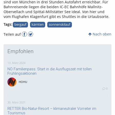
sind von München in drei Stunden Autofahrt erreichbar. Für
Bahnreisende liegen die beiden IC-EC Bahnhöfe Mallnitz-
Obervellach und Spittal-Millstätter See ideal. Von hier und
vom Flughafen Klagenfurt gibt es Shuttles in die Urlaubsorte.
Tags:
bergauf
kärnten
sonnenskilauf
Nach oben
Teilen auf
Empfohlen
13. März 2024
NÖ Familienpass: Start in die Ausflugszeit mit tollen
Frühlingsaktionen
HOHU
0
30. März 2021
RETTER Bio-Natur-Resort – klimaneutraler Vorreiter im
Tourismus