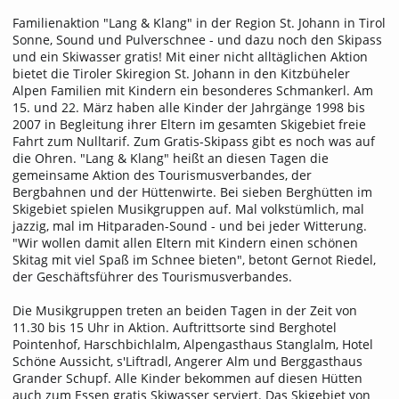
Familienaktion "Lang & Klang" in der Region St. Johann in Tirol
Sonne, Sound und Pulverschnee - und dazu noch den Skipass
und ein Skiwasser gratis! Mit einer nicht alltäglichen Aktion
bietet die Tiroler Skiregion St. Johann in den Kitzbüheler
Alpen Familien mit Kindern ein besonderes Schmankerl. Am
15. und 22. März haben alle Kinder der Jahrgänge 1998 bis
2007 in Begleitung ihrer Eltern im gesamten Skigebiet freie
Fahrt zum Nulltarif. Zum Gratis-Skipass gibt es noch was auf
die Ohren. "Lang & Klang" heißt an diesen Tagen die
gemeinsame Aktion des Tourismusverbandes, der
Bergbahnen und der Hüttenwirte. Bei sieben Berghütten im
Skigebiet spielen Musikgruppen auf. Mal volkstümlich, mal
jazzig, mal im Hitparaden-Sound - und bei jeder Witterung.
"Wir wollen damit allen Eltern mit Kindern einen schönen
Skitag mit viel Spaß im Schnee bieten", betont Gernot Riedel,
der Geschäftsführer des Tourismusverbandes.
Die Musikgruppen treten an beiden Tagen in der Zeit von
11.30 bis 15 Uhr in Aktion. Auftrittsorte sind Berghotel
Pointenhof, Harschbichlalm, Alpengasthaus Stanglalm, Hotel
Schöne Aussicht, s'Liftradl, Angerer Alm und Berggasthaus
Grander Schupf. Alle Kinder bekommen auf diesen Hütten
auch zum Essen gratis Skiwasser serviert. Das Skigebiet von