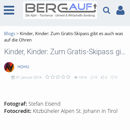
Blogs
Kinder, Kinder: Zum Gratis-Skipass gibt es auch was
auf die Ohren
Kinder, Kinder: Zum Gratis-Skipass gibt es auch was auf die Ohren
HOHU
31. Januar 2014
1614
0
0
0
1614
0
0
0
views
Kommentare
likes
favorites
Stefan Eisend
Fotograf:
Kitzbüheler Alpen St. Johann in Tirol
Fotocredit: