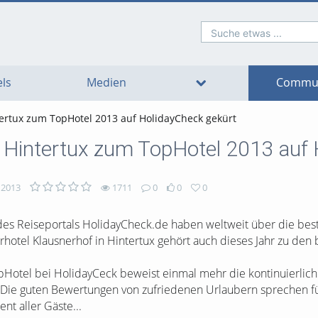
Suche etwas ...
o
o
o
o
o
o
avigation
ain
ooter
ontent
ls
Medien
Commun
tertux zum TopHotel 2013 auf HolidayCheck gekürt
n Hintertux zum TopHotel 2013 auf
 2013
1711
0
0
0
des Reiseportals HolidayCheck.de haben weltweit über die bes
hotel Klausnerhof in Hintertux gehört auch dieses Jahr zu den 
Hotel bei HolidayCeck beweist einmal mehr die kontinuierlich 
l. Die guten Bewertungen von zufriedenen Urlaubern sprechen fü
t aller Gäste...