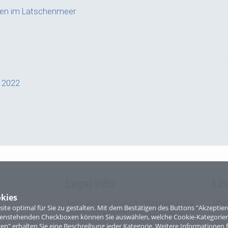
ffen im Latschenmeer
a 2022
g
Legal Info
Lin
kies
Terms and Conditions for the Usage of this
Site
te optimal für Sie zu gestalten. Mit dem Bestätigen des Buttons "Akzepti
ViMP based website (including all sub-pages)
ntenstehenden Checkboxen können Sie auswählen, welche Cookie-Kategorien
 - der neue Top-Radweg in OÖ verbindet
gen" erhalten Sie eine Beschreibung jeder Kategorie. Weitere Informationen f