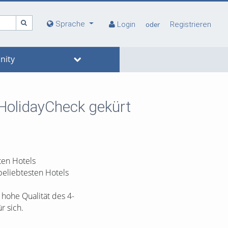
Sprache
Login
oder
Registrieren
ity
 HolidayCheck gekürt
ten Hotels
beliebtesten Hotels
hohe Qualität des 4-
r sich.