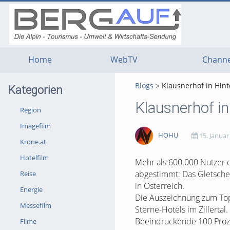
g
g
g
t
t
t
n
m
f
c
Home
WebTV
Channe
Blogs
Klausnerhof in Hin
Kategorien
Klausnerhof i
Region
Imagefilm
HOHU
15. Januar
Krone.at
Hotelfilm
1711
0
0
0
Mehr als 600.000 Nutzer 
abgestimmt: Das Gletscher
Reise
views
Kommentare
likes
favorites
in Österreich.
Energie
Die Auszeichnung zum Top
Messefilm
Sterne-Hotels im Zillerta
Beeindruckende 100 Prozen
Filme