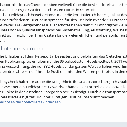
eiseportals HolidayCheck.de haben weltweit über die besten Hotels abgesti
 auch dieses Jahr zu den beliebtesten Hotels in Österreich.
 bei HolidayCeck beweist einmal mehr die kontinuierlich hohe Qualität des
en von zufriedenen Urlaubern sprechen für sich. Beeindruckende 100 Prozent
f weiter. Die Gastgeber des Klausnerhofes haben damit ihr wichtigstes Ziel 
nk ihres hohen Qualitätsanspruchs bei Gästebetreuung, Ausstattung, Welln
kt sich herzlich bei ihren Gästen für die vielen ehrlichen und persönlichen
en.
hotel in Österreich
h die Urlauber auf dem Reiseportal begeistert und belohnten das Gletscherho
n Publikumspreis erhalten nur die 99 beliebtesten Hotels weltweit. 2011 w
ine Auszeichnung, die nur 332 Hotels auf der ganzen Welt verliehen wird. Ein
etzten drei Jahre seine führende Position unter den Wintersporthotels in den
idayCheck haben Urlauber die Möglichkeit, ihr Urlaubshotel bezüglich Quali
e Gewinner des HolidayCheck Awards anhand einer Formel, die die Anzahl d
 Punkte in den einzelnen Kategorien berücksichtigt. Durch die transpare
nteressierte ein gutes Bild ihrer künftigen Urlaubsunterkunft machen.
rhof.at/de/hotel-zillertal/index.asp