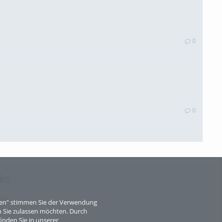
0
0
ks
0
map
eren" stimmen Sie der Verwendung
 Sie zulassen möchten. Durch
inden Sie in unserer