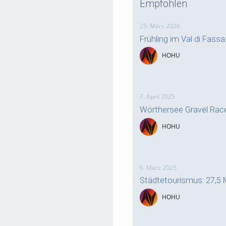
Empfohlen
25. März 2026
Frühling im Val di Fass
HOHU
7. April 2025
Wörthersee Gravel Rac
HOHU
6. März 2025
Städtetourismus: 27,5 
HOHU