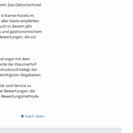
mmt: Das Gletscherhotel
 4-Sterne-Hotels im
 aller Gäste empfehlen
auch in diesem Jahr
ess und gastronomischem
 Bewertungen, die zur
tel sogar mit dem
urde der Klausnerhof
drucksvoll belegt der
 wichtigsten Skigebieten
tät und Service zu
er Bewertungen, die
nte Bewertungsmethode
Nach oben