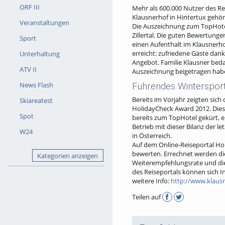
ORF III
Mehr als 600.000 Nutzer des R
Klausnerhof in Hintertux gehört
Veranstaltungen
Die Auszeichnung zum TopHotel
Zillertal. Die guten Bewertung
Sport
einen Aufenthalt im Klausnerho
erreicht: zufriedene Gäste da
Unterhaltung
Angebot. Familie Klausner bedan
ATV II
Auszeichnung beigetragen hab
News Flash
Führendes Wintersport
Bereits im Vorjahr zeigten sic
Skiareatest
HolidayCheck Award 2012. Diese
Spot
bereits zum TopHotel gekürt, e
Betrieb mit dieser Bilanz der l
W24
in Österreich.
Auf dem Online-Reiseportal Hol
bewerten. Errechnet werden di
Kategorien anzeigen
Weiterempfehlungsrate und die
des Reiseportals können sich I
weitere Info:
http://www.klausne
Teilen auf