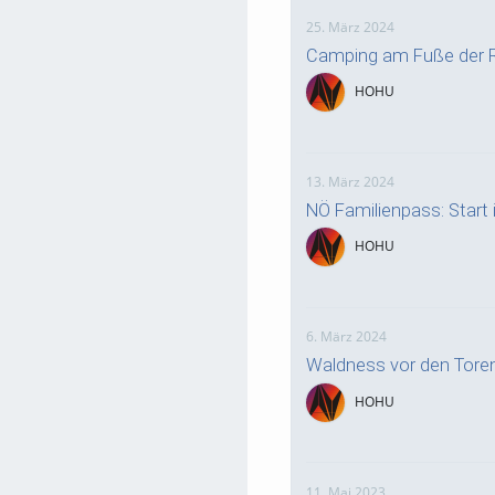
25. März 2024
Camping am Fuße der R
HOHU
13. März 2024
NÖ Familienpass: Start i
HOHU
6. März 2024
Waldness vor den Tore
HOHU
11. Mai 2023