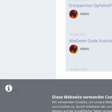
Entspanntes Gipfeltre
HOHU
19. Juli 2022
Weißwein Guide Austri
HOHU
16. Mai 2022
neuer Test-Newsbeitra
HOHU
About
Diese Webseite verwendet Coo
Wir verwenden Cookies, um unsere Websi
9. Mai 2022
von Cookies zu. Durch Anklicken der u
¨Haager Lies reloaded“
Klicken auf die Schaltfläche "Mehr anzei