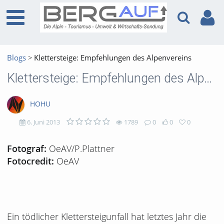
Blogs
Klettersteige: Empfehlungen des Alpenvereins
Klettersteige: Empfehlungen des Alpenvereins
HOHU
6. Juni 2013
1789
0
0
0
1789
0
0
0
OeAV/P.Plattner
Fotograf:
OeAV
Fotocredit:
views
Kommentare
likes
favorites
Ein tödlicher Klettersteigunfall hat letztes Jahr die