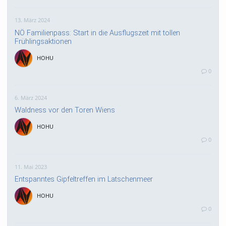
13. März 2024
NÖ Familienpass: Start in die Ausflugszeit mit tollen
Frühlingsaktionen
HOHU
0
6. März 2024
Waldness vor den Toren Wiens
HOHU
0
11. Mai 2023
Entspanntes Gipfeltreffen im Latschenmeer
HOHU
0