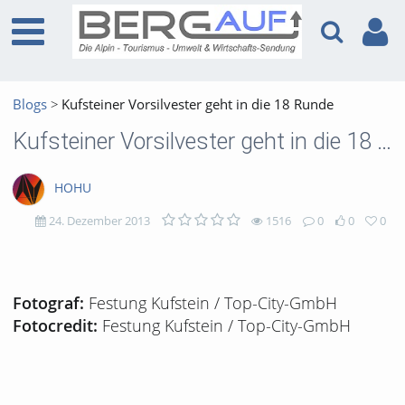
Blogs
Kufsteiner Vorsilvester geht in die 18 Runde
Kufsteiner Vorsilvester geht in die 18 Runde
HOHU
24. Dezember 2013
1516
0
0
0
1516
0
0
0
views
Kommentare
likes
favorites
Festung Kufstein / Top-City-GmbH
Fotograf:
Festung Kufstein / Top-City-GmbH
Fotocredit: