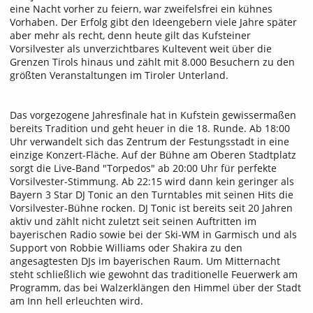
eine Nacht vorher zu feiern, war zweifelsfrei ein kühnes
Vorhaben. Der Erfolg gibt den Ideengebern viele Jahre später
aber mehr als recht, denn heute gilt das Kufsteiner
Vorsilvester als unverzichtbares Kultevent weit über die
Grenzen Tirols hinaus und zählt mit 8.000 Besuchern zu den
größten Veranstaltungen im Tiroler Unterland.
Das vorgezogene Jahresfinale hat in Kufstein gewissermaßen
bereits Tradition und geht heuer in die 18. Runde. Ab 18:00
Uhr verwandelt sich das Zentrum der Festungsstadt in eine
einzige Konzert-Fläche. Auf der Bühne am Oberen Stadtplatz
sorgt die Live-Band "Torpedos" ab 20:00 Uhr für perfekte
Vorsilvester-Stimmung. Ab 22:15 wird dann kein geringer als
Bayern 3 Star DJ Tonic an den Turntables mit seinen Hits die
Vorsilvester-Bühne rocken. DJ Tonic ist bereits seit 20 Jahren
aktiv und zählt nicht zuletzt seit seinen Auftritten im
bayerischen Radio sowie bei der Ski-WM in Garmisch und als
Support von Robbie Williams oder Shakira zu den
angesagtesten DJs im bayerischen Raum. Um Mitternacht
steht schließlich wie gewohnt das traditionelle Feuerwerk am
Programm, das bei Walzerklängen den Himmel über der Stadt
am Inn hell erleuchten wird.