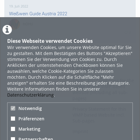
19. Juli 2022
Weißwein Guide Austria 2022
HOHU
0
Diese Webseite verwendet Cookies
Wir verwenden Cookies, um unsere Website optimal für Sie
16. Mai 2022
zu gestalten. Mit dem Bestätigen des Buttons "Akzeptieren"
neuer Test-Newsbeitrag
stimmen Sie der Verwendung von Cookies zu. Durch
Anklicken der untenstehenden Checkboxen können Sie
HOHU
About
Legal Info
auswählen, welche Cookie-Kategorien Sie zulassen
0
möchten. Durch Klicken auf die Schaltfläche "Mehr
Terms and Conditions for the
anzeigen" erhalten Sie eine Beschreibung jeder Kategorie.
Usage of this ViMP based
Weitere Informationen finden Sie in unserer
9. Mai 2022
website (including all sub-
Datenschutzerklärung
.
pages)
¨Haager Lies reloaded“ - der neue Top-Radweg in OÖ
verbindet
Notwendig
Privacy Statement for this
ViMP based Website incl.
HOHU
Präferenzen
Sub-pages
0
Marketing
Imprint
Alle Blogeinträge zeigen
Partnerschaften