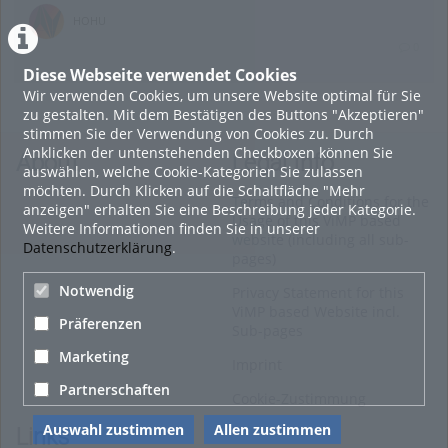
HOHU
0
Diese Webseite verwendet Cookies
Wir verwenden Cookies, um unsere Website optimal für Sie
16. Mai 2022
zu gestalten. Mit dem Bestätigen des Buttons "Akzeptieren"
neuer Test-Newsbeitrag
stimmen Sie der Verwendung von Cookies zu. Durch
Anklicken der untenstehenden Checkboxen können Sie
HOHU
About
Legal Info
auswählen, welche Cookie-Kategorien Sie zulassen
0
möchten. Durch Klicken auf die Schaltfläche "Mehr
Terms and Conditions for the
anzeigen" erhalten Sie eine Beschreibung jeder Kategorie.
Usage of this ViMP based
Weitere Informationen finden Sie in unserer
9. Mai 2022
website (including all sub-
Datenschutzerklärung
.
pages)
¨Haager Lies reloaded“ - der neue Top-Radweg in OÖ
verbindet
Notwendig
Privacy Statement for this
ViMP based Website incl.
HOHU
Präferenzen
Sub-pages
0
Marketing
Imprint
Alle Blogeinträge zeigen
Partnerschaften
Cookie-Zustimmung
Auswahl zustimmen
Allen zustimmen
Links