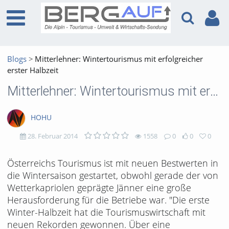
Blogs
Mitterlehner: Wintertourismus mit erfolgreicher
erster Halbzeit
Mitterlehner: Wintertourismus mit erfolgreicher erster Halbzeit
HOHU
28. Februar 2014
1558
0
0
0
1558
0
0
0
Österreichs Tourismus ist mit neuen Bestwerten in
die Wintersaison gestartet, obwohl gerade der von
views
Kommentare
likes
favorites
Wetterkapriolen geprägte Jänner eine große
Herausforderung für die Betriebe war. "Die erste
Winter-Halbzeit hat die Tourismuswirtschaft mit
neuen Rekorden gewonnen. Über eine