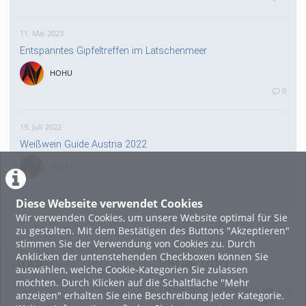
11. Mai 2023
Entspanntes Gipfeltreffen im Latschenmeer
HOHU
0
19. Juli 2022
Weißwein Guide Austria 2022
HOHU
0
Diese Webseite verwendet Cookies
Wir verwenden Cookies, um unsere Website optimal für Sie
16. Mai 2022
zu gestalten. Mit dem Bestätigen des Buttons "Akzeptieren"
neuer Test-Newsbeitrag
stimmen Sie der Verwendung von Cookies zu. Durch
Anklicken der untenstehenden Checkboxen können Sie
HOHU
About
Legal Info
auswählen, welche Cookie-Kategorien Sie zulassen
0
möchten. Durch Klicken auf die Schaltfläche "Mehr
Terms and Conditions for the
anzeigen" erhalten Sie eine Beschreibung jeder Kategorie.
Usage of this ViMP based