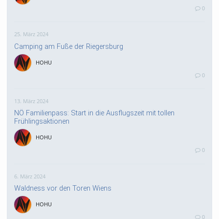
0
25. März 2024
Camping am Fuße der Riegersburg
HOHU
0
13. März 2024
NÖ Familienpass: Start in die Ausflugszeit mit tollen
Frühlingsaktionen
HOHU
0
6. März 2024
Waldness vor den Toren Wiens
HOHU
0