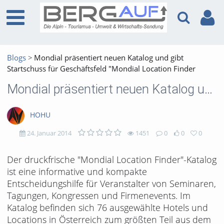
Blogs
Mondial präsentiert neuen Katalog und gibt
Startschuss für Geschäftsfeld "Mondial Location Finder
Mondial präsentiert neuen Katalog und gibt Startschuss für Geschäftsfeld "Mondial Location Finder
HOHU
24. Januar 2014
1451
0
0
0
1451
0
0
0
Der druckfrische "Mondial Location Finder"-Katalog
ist eine informative und kompakte
views
Kommentare
likes
favorites
Entscheidungshilfe für Veranstalter von Seminaren,
Tagungen, Kongressen und Firmenevents. Im
Katalog befinden sich 76 ausgewählte Hotels und
Locations in Österreich zum größten Teil aus dem