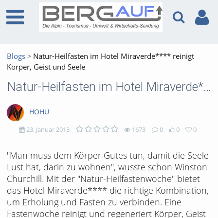
Blogs
Natur-Heilfasten im Hotel Miraverde**** reinigt
Körper, Geist und Seele
Natur-Heilfasten im Hotel Miraverde**** reinigt Körper, Geist und Seele
HOHU
23. Januar 2013
1673
0
0
0
1673
0
0
0
"Man muss dem Körper Gutes tun, damit die Seele
Lust hat, darin zu wohnen", wusste schon Winston
views
Kommentare
likes
favorites
Churchill. Mit der "Natur-Heilfastenwoche" bietet
das Hotel Miraverde**** die richtige Kombination,
um Erholung und Fasten zu verbinden. Eine
Fastenwoche reinigt und regeneriert Körper, Geist