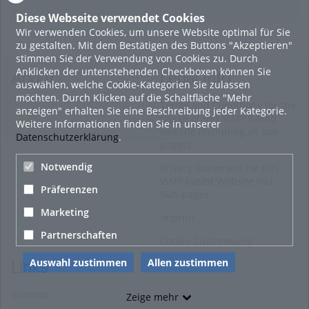
Diese Webseite verwendet Cookies
Wir verwenden Cookies, um unsere Website optimal für Sie
16. Mai 2022
zu gestalten. Mit dem Bestätigen des Buttons "Akzeptieren"
neuer Test-Newsbeitrag
stimmen Sie der Verwendung von Cookies zu. Durch
Anklicken der untenstehenden Checkboxen können Sie
HOHU
About
Legal Info
auswählen, welche Cookie-Kategorien Sie zulassen
0
möchten. Durch Klicken auf die Schaltfläche "Mehr
Terms and Conditions for the
anzeigen" erhalten Sie eine Beschreibung jeder Kategorie.
Usage of this ViMP based
Weitere Informationen finden Sie in unserer
9. Mai 2022
website (including all sub-
Datenschutzerklärung
.
pages)
¨Haager Lies reloaded“ - der neue Top-Radweg in OÖ
verbindet
Notwendig
Privacy Statement for this
ViMP based Website incl.
HOHU
Präferenzen
Sub-pages
0
Marketing
Imprint
Alle Blogeinträge zeigen
Partnerschaften
Cookie-Zustimmung
Auswahl zustimmen
Allen zustimmen
Links
Sitemap
Zeige mehr