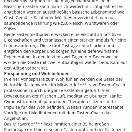
hochwertige Suppen für die nötigen Nährstoffe. Beim
Basischen Fasten kann man sich weiterhin richtig satt essen,
angeboten werden ausschließlich basische Lebensmittel wie
Obst, Gemüse, Salat oder Müsli. Hier verzichtet man auf
säurebildende Nahrung wie z.B. Fleisch, Wurstwaren oder
Süßes.
Beide Fastenmethoden erwecken eine Vielzahl an positiven
Eigenschaften und veranlassen einen starken Impuls für eine
Lebensänderung. Diese fünf Fasttage entschlacken und
entgiften den Körper und sorgen für eine tiefenwirksame
Regeneration. In den letzten zwei Tagen der Fastenwoche
werden die Gäste mit zwei Aufbautagen wieder behutsam auf
den Alltag vorbereitet.
Entspannung und Wohlbefinden
In einer Atmosphäre zum Wohlfühlen werden die Gäste der
Natur-Heilfastenwoche im Miraverde**** vom Fasten-Coach
professionell durch die ganze Fastenkur geführt. Viel
Bewegung an der frischen Luft, meditative Übungen, sanfte
Gymnastik und entspannenden Therapien setzen sanfte
Impulse für das Wohlbefinden. Weiters runden interessante
Vorträge und Meditationen mit dem Fasten-Coach das
Angebot ab.
Das Miraverde**** liegt inmitten einer 35 ha großen
Parkanlage und bietet seinen Gästen während der Fastenzeit