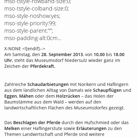
mso-tstyle-rowband-size:0;
mso-tstyle-colband-size:0;
mso-style-noshow:yes;
mso-style-priority:99;
mso-style-parent:"";
mso-padding-alt:0cm...
X-NONE <![endif]-->
Am Samstag, den
28. September 2013
, von
10.00
bis
18.00
Uhr
, steht das Museumsdorf Niedersulz wieder ganz im
Zeichen der
Pferdekraft.
Zahlreiche
Schaudarbietungen
mit Norikern und Haflingern
aus dem ländlichen Alltag von Damals wie
Schaupflügen
und
Eggen
,
Mähen
oder dem
Holzrücken
– das Holen der
Baumstämme aus dem Wald – werden auf den
landwirtschaftlichen Flächen des Museumsdorfes gezeigt.
Das
Beschlagen der Pferde
durch den Hufschmied oder das
Melken
einer Haflingerstute sowie
Erläuterungen
zu den
Themen Landwirtschaft und Pferde sind weitere