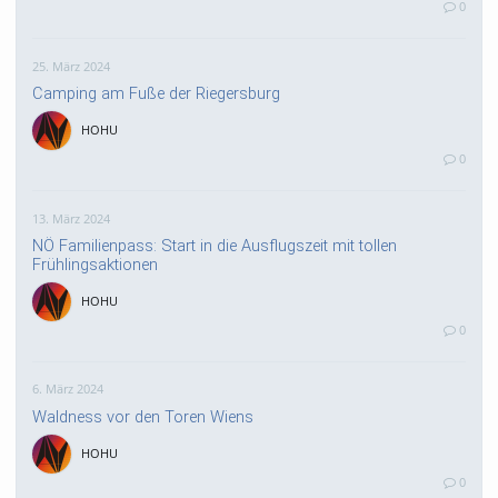
0
25. März 2024
Camping am Fuße der Riegersburg
HOHU
0
13. März 2024
NÖ Familienpass: Start in die Ausflugszeit mit tollen
Frühlingsaktionen
HOHU
0
6. März 2024
Waldness vor den Toren Wiens
HOHU
0