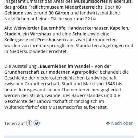
Insgesamt umfasst das Areal des
Museumsdorfes Niedersulz,
das größte Freilichtmuseum Niederösterreichs
, über
80
Gebäude
sowie rund
30 Gärten
und landwirtschaftliche
Nutzflächen auf einer Fläche von rund 22 ha.
Alte
Weinviertler Bauernhöfe
,
Handwerkerhäuser
,
Kapellen
,
Stadeln
, ein
Wirtshaus
und eine
Schule
sowie eine
Kellergasse
mit
Presshäusern
aus zwei Jahrhunderten
wurden von ihren ursprünglichen Standorten abgetragen und
in Niedersulz wieder errichtet.
Die Ausstellung „
Bauernleben im Wandel – Von der
Grundherrschaft zur modernen Agrarpolitik“
behandelt die
Geschichte der niederösterreichischen Landwirtschaft
zwischen Grundherrschaft, Stadt und Markt von 1848 bis
heute. In insgesamt sieben Themenbereichen gegliedert
werden der Strukturwandel des Bauernstandes und die
Geschichte der Landwirtschaft chronologisch im
Wultendorferhof des Museumsdorfes aufbereitet.
Nach oben
Teilen auf