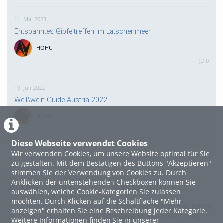
11. Mai 2023
Entspanntes Gipfeltreffen im Latschenmeer
HOHU
0
19. Juli 2022
Weißwein Guide Austria 2022
HOHU
0
Diese Webseite verwendet Cookies
Wir verwenden Cookies, um unsere Website optimal für Sie
16. Mai 2022
zu gestalten. Mit dem Bestätigen des Buttons "Akzeptieren"
neuer Test-Newsbeitrag
stimmen Sie der Verwendung von Cookies zu. Durch
Anklicken der untenstehenden Checkboxen können Sie
HOHU
About
Legal Info
auswählen, welche Cookie-Kategorien Sie zulassen
0
möchten. Durch Klicken auf die Schaltfläche "Mehr
Terms and Conditions for the
anzeigen" erhalten Sie eine Beschreibung jeder Kategorie.
Usage of this ViMP based
Weitere Informationen finden Sie in unserer