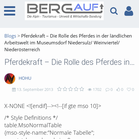
Blogs
Pferdekraft – Die Rolle des Pferdes in der ländlichen
Arbeitswelt im Museumsdorf Niedersulz/ Weinviertel/
Niederösterreich
Pferdekraft – Die Rolle des Pferdes in der ländlichen Arbeitswelt im Museumsdorf Niedersulz/ Weinviertel/ Niederösterreich
HOHU
13. September 2013
1702
0
0
0
1702
0
0
0
X-NONE <![endif]--><!--[if gte mso 10]>
views
Kommentare
likes
favorites
/* Style Definitions */
table.MsoNormalTable
{mso-style-name:"Normale Tabelle";