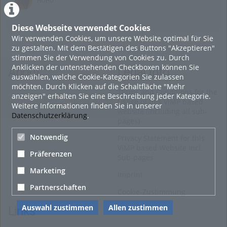
0
Diese Webseite verwendet Cookies
Wir verwenden Cookies, um unsere Website optimal für Sie
16. Mai 2022
zu gestalten. Mit dem Bestätigen des Buttons "Akzeptieren"
neuer Test-Newsbeitrag
stimmen Sie der Verwendung von Cookies zu. Durch
Anklicken der untenstehenden Checkboxen können Sie
HOHU
About
Legal Info
auswählen, welche Cookie-Kategorien Sie zulassen
0
möchten. Durch Klicken auf die Schaltfläche "Mehr
Terms and Conditions for the
anzeigen" erhalten Sie eine Beschreibung jeder Kategorie.
Usage of this ViMP based
Weitere Informationen finden Sie in unserer
9. Mai 2022
website (including all sub-
Datenschutzerklärung
.
pages)
¨Haager Lies reloaded“ - der neue Top-Radweg in OÖ
verbindet
Notwendig
Privacy Statement for this
ViMP based Website incl.
HOHU
Präferenzen
Sub-pages
0
Marketing
Imprint
Alle Blogeinträge zeigen
Partnerschaften
Cookie-Zustimmung
Auswahl zustimmen
Allen zustimmen
Links