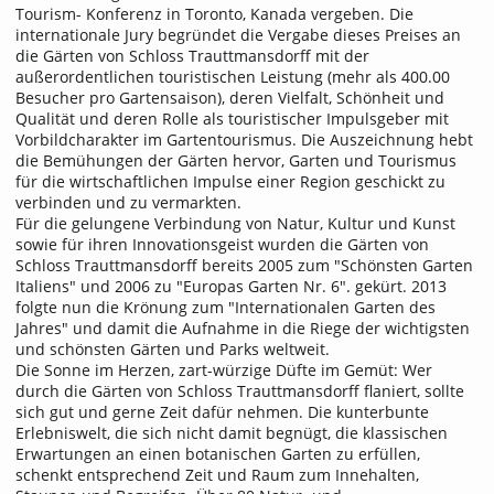
Tourism- Konferenz in Toronto, Kanada vergeben. Die
internationale Jury begründet die Vergabe dieses Preises an
die Gärten von Schloss Trauttmansdorff mit der
außerordentlichen touristischen Leistung (mehr als 400.00
Besucher pro Gartensaison), deren Vielfalt, Schönheit und
Qualität und deren Rolle als touristischer Impulsgeber mit
Vorbildcharakter im Gartentourismus. Die Auszeichnung hebt
die Bemühungen der Gärten hervor, Garten und Tourismus
für die wirtschaftlichen Impulse einer Region geschickt zu
verbinden und zu vermarkten.
Für die gelungene Verbindung von Natur, Kultur und Kunst
sowie für ihren Innovationsgeist wurden die Gärten von
Schloss Trauttmansdorff bereits 2005 zum "Schönsten Garten
Italiens" und 2006 zu "Europas Garten Nr. 6". gekürt. 2013
folgte nun die Krönung zum "Internationalen Garten des
Jahres" und damit die Aufnahme in die Riege der wichtigsten
und schönsten Gärten und Parks weltweit.
Die Sonne im Herzen, zart-würzige Düfte im Gemüt: Wer
durch die Gärten von Schloss Trauttmansdorff flaniert, sollte
sich gut und gerne Zeit dafür nehmen. Die kunterbunte
Erlebniswelt, die sich nicht damit begnügt, die klassischen
Erwartungen an einen botanischen Garten zu erfüllen,
schenkt entsprechend Zeit und Raum zum Innehalten,