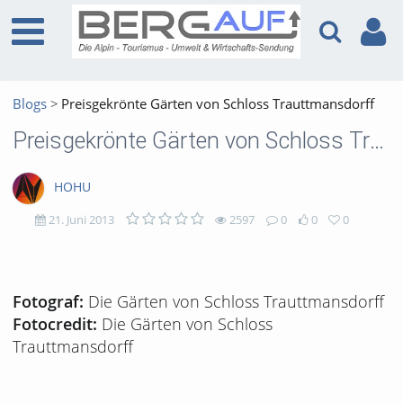
Blogs
Preisgekrönte Gärten von Schloss Trauttmansdorff
Preisgekrönte Gärten von Schloss Trauttmansdorff
HOHU
21. Juni 2013
2597
0
0
0
2597
0
0
0
views
Kommentare
likes
favorites
Die Gärten von Schloss Trauttmansdorff
Fotograf:
Die Gärten von Schloss
Fotocredit:
Trauttmansdorff