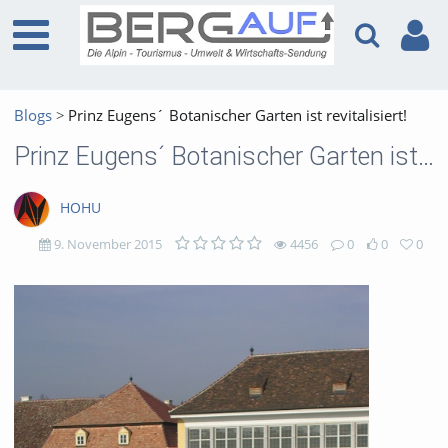
Blogs
Prinz Eugens´ Botanischer Garten ist revitalisiert!
Prinz Eugens´ Botanischer Garten ist revitalisiert!
HOHU
9. November 2015
4456
0
0
0
4456
0
0
0
views
Kommentare
likes
favorites