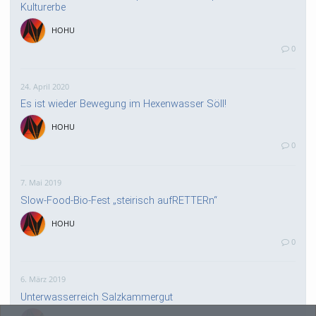
Kulturerbe
HOHU
0
24. April 2020
Es ist wieder Bewegung im Hexenwasser Söll!
HOHU
0
7. Mai 2019
Slow-Food-Bio-Fest „steirisch aufRETTERn“
HOHU
0
6. März 2019
Unterwasserreich Salzkammergut