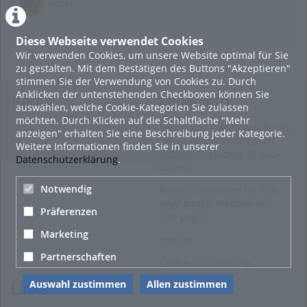
HOHU
0
Diese Webseite verwendet Cookies
Wir verwenden Cookies, um unsere Website optimal für Sie
18. April 2016
zu gestalten. Mit dem Bestätigen des Buttons "Akzeptieren"
Sommererlebnis Mühlviertler Alm
stimmen Sie der Verwendung von Cookies zu. Durch
Anklicken der untenstehenden Checkboxen können Sie
HOHU
About
Legal Info
auswählen, welche Cookie-Kategorien Sie zulassen
0
möchten. Durch Klicken auf die Schaltfläche "Mehr
Terms and Conditions for the
anzeigen" erhalten Sie eine Beschreibung jeder Kategorie.
Usage of this ViMP based
Weitere Informationen finden Sie in unserer
20. Dezember 2015
website (including all sub-
Datenschutzerklärung
.
pages)
Wiens schönste Weihnachtsdörfer gehen ins Finale
Notwendig
Privacy Statement for this
HOHU
ViMP based Website incl.
0
Präferenzen
Sub-pages
Marketing
Alle Blogeinträge zeigen
Imprint
Partnerschaften
Cookie-Zustimmung
Auswahl zustimmen
Allen zustimmen
Links