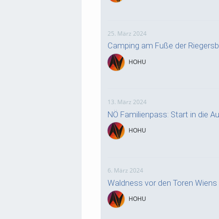
25. März 2024
Camping am Fuße der Riegersb
HOHU
13. März 2024
NÖ Familienpass: Start in die Au
HOHU
6. März 2024
Waldness vor den Toren Wiens
HOHU