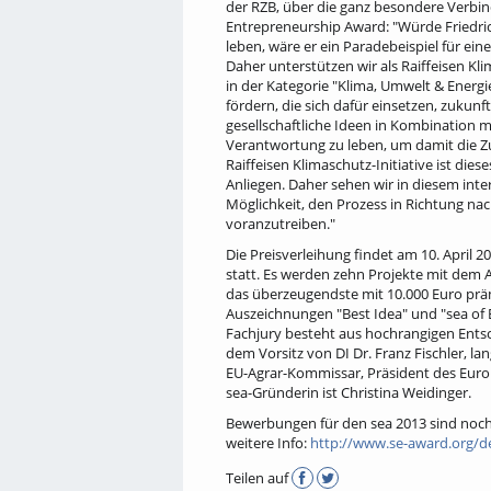
der RZB, über die ganz besondere Verbi
Entrepreneurship Award: "Würde Friedric
leben, wäre er ein Paradebeispiel für ein
Daher unterstützen wir als Raiffeisen Kli
in der Kategorie "Klima, Umwelt & Energ
fördern, die sich dafür einsetzen, zukun
gesellschaftliche Ideen in Kombination 
Verantwortung zu leben, um damit die Zu
Raiffeisen Klimaschutz-Initiative ist die
Anliegen. Daher sehen wir in diesem int
Möglichkeit, den Prozess in Richtung nac
voranzutreiben."
Die Preisverleihung findet am 10. April 
statt. Es werden zehn Projekte mit dem A
das überzeugendste mit 10.000 Euro prä
Auszeichnungen "Best Idea" und "sea of 
Fachjury besteht aus hochrangigen Ents
dem Vorsitz von DI Dr. Franz Fischler, lan
EU-Agrar-Kommissar, Präsident des Eur
sea-Gründerin ist Christina Weidinger.
Bewerbungen für den sea 2013 sind noch 
weitere Info:
http://www.se-award.org/d
Teilen auf