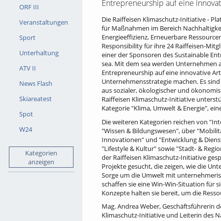
Entrepreneurship auf eine innovat
ORF III
Die Raiffeisen Klimaschutz-Initiative - P
Veranstaltungen
für Maßnahmen im Bereich Nachhaltigkei
Energieeffizienz, Erneuerbare Ressource
Sport
Responsibility für ihre 24 Raiffeisen-Mitg
Unterhaltung
einer der Sponsoren des Sustainable Ent
sea. Mit dem sea werden Unternehmen au
ATV II
Entrepreneurship auf eine innovative Ar
Unternehmensstrategie machen. Es sind
News Flash
aus sozialer, ökologischer und ökonomis
Skiareatest
Raiffeisen Klimaschutz-Initiative unterstü
Kategorie "Klima, Umwelt & Energie", ein
Spot
Die weiteren Kategorien reichen von "Inte
W24
"Wissen & Bildungswesen", über "Mobilit
Innovationen" und "Entwicklung & Dienst
"Lifestyle & Kultur" sowie "Stadt- & Regi
Kategorien
der Raiffeisen Klimaschutz-Initiative ge
anzeigen
Projekte gesucht, die zeigen, wie die Un
Sorge um die Umwelt mit unternehmerisc
schaffen sie eine Win-Win-Situation für 
Konzepte halten sie bereit, um die Ress
Mag. Andrea Weber, Geschäftsführerin de
Klimaschutz-Initiative und Leiterin des