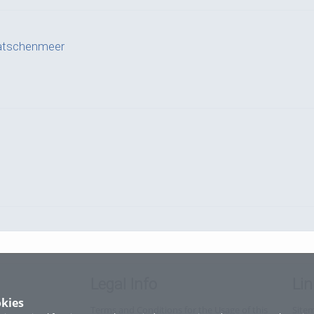
Latschenmeer
Legal Info
Lin
kies
Terms and Conditions for the Usage of this
Site