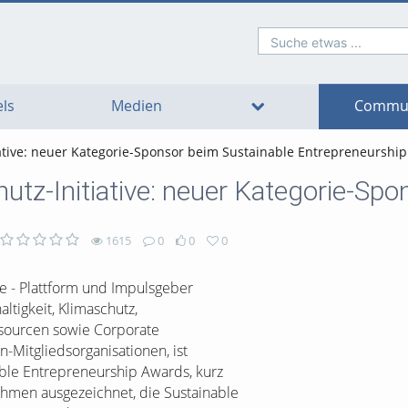
Suche etwas ...
o
o
o
o
o
o
avigation
ain
ooter
ontent
ls
Medien
Commun
iative: neuer Kategorie-Sponsor beim Sustainable Entrepreneurshi
hutz-Initiative: neuer Kategorie-S
1615
0
0
0
ive - Plattform und Impulsgeber
tigkeit, Klimaschutz,
ssourcen sowie Corporate
en-Mitgliedsorganisationen, ist
ble Entrepreneurship Awards, kurz
hmen ausgezeichnet, die Sustainable