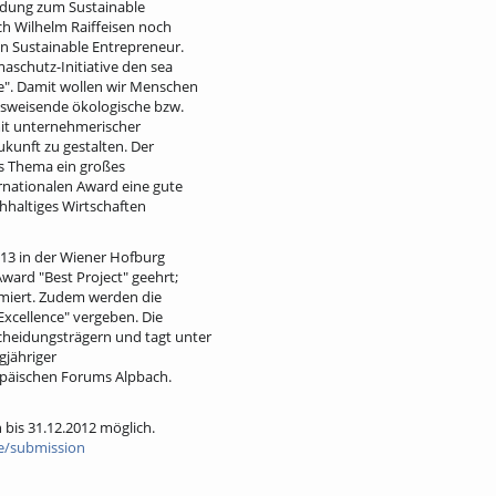
ndung zum Sustainable
h Wilhelm Raiffeisen noch
en Sustainable Entrepreneur.
maschutz-Initiative den sea
ie". Damit wollen wir Menschen
ftsweisende ökologische bzw.
mit unternehmerischer
kunft zu gestalten. Der
ses Thema ein großes
ernationalen Award eine gute
hhaltiges Wirtschaften
2013 in der Wiener Hofburg
ward "Best Project" geehrt;
miert. Zudem werden die
Excellence" vergeben. Die
cheidungsträgern und tagt unter
gjähriger
opäischen Forums Alpbach.
bis 31.12.2012 möglich.
e/submission