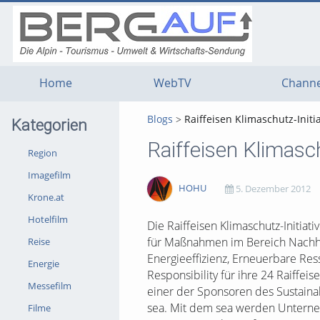
g
g
g
t
t
t
n
m
f
c
Home
WebTV
Channe
Blogs
Raiffeisen Klimaschutz-Init
Kategorien
Raiffeisen Klimasc
Region
Imagefilm
HOHU
5. Dezember 2012
Krone.at
Hotelfilm
1615
0
0
0
Die Raiffeisen Klimaschutz-Initiat
für Maßnahmen im Bereich Nachhal
Reise
views
Kommentare
likes
favorites
Energieeffizienz, Erneuerbare Re
Energie
Responsibility für ihre 24 Raiffeis
Messefilm
einer der Sponsoren des Sustaina
sea. Mit dem sea werden Unterne
Filme