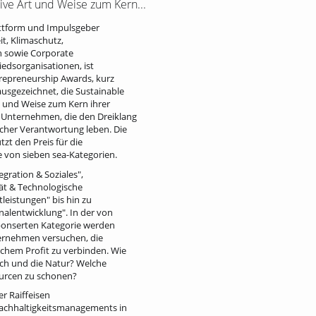
ive Art und Weise zum Kern...
lattform und Impulsgeber
t, Klimaschutz,
n sowie Corporate
liedsorganisationen, ist
repreneurship Awards, kurz
sgezeichnet, die Sustainable
t und Weise zum Kern ihrer
 Unternehmen, die den Dreiklang
cher Verantwortung leben. Die
tzt den Preis für die
e von sieben sea-Kategorien.
gration & Soziales",
ät & Technologische
leistungen" bis hin zu
onalentwicklung". In der von
sponserten Kategorie werden
ternehmen versuchen, die
hem Profit zu verbinden. Wie
sich und die Natur? Welche
ourcen zu schonen?
r Raiffeisen
 Nachhaltigkeitsmanagements in