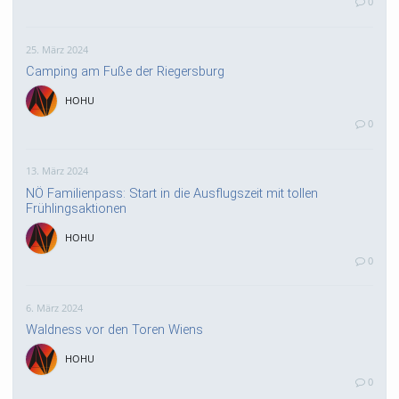
0
25. März 2024
Camping am Fuße der Riegersburg
HOHU
0
13. März 2024
NÖ Familienpass: Start in die Ausflugszeit mit tollen
Frühlingsaktionen
HOHU
0
6. März 2024
Waldness vor den Toren Wiens
HOHU
0