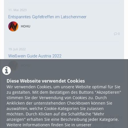
11. Mai 2023
Entspanntes Gipfeltreffen im Latschenmeer
HOHU
0
19. Juli 2022
Weißwein Guide Austria 2022
HOHU
0
Diese Webseite verwendet Cookies
Wir verwenden Cookies, um unsere Website optimal für Sie
16. Mai 2022
zu gestalten. Mit dem Bestätigen des Buttons "Akzeptieren"
neuer Test-Newsbeitrag
stimmen Sie der Verwendung von Cookies zu. Durch
Anklicken der untenstehenden Checkboxen können Sie
HOHU
About
Legal Info
auswählen, welche Cookie-Kategorien Sie zulassen
0
möchten. Durch Klicken auf die Schaltfläche "Mehr
Terms and Conditions for the
anzeigen" erhalten Sie eine Beschreibung jeder Kategorie.
Usage of this ViMP based
Weitere Informationen finden Sie in unserer
9. Mai 2022
website (including all sub-