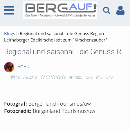
Blogs
Regional und saisonal - die Genuss Region
Leithaberger Edelkirsche lädt zum "Kirschenzauber"
Regional und saisonal - die Genuss Region Leithaberger Edelkirsche lädt zum "Kirschenzauber"
HOHU
18. Juni 2013
1825
0
0
0
1825
0
0
0
views
Kommentare
likes
favorites
Burgenland Tourismus/uw
Fotograf:
Burgenland Tourismus/uw
Fotocredit: