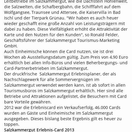
Leitbetriebe im Salzkammergut, wie die Dachstein Höhlenwelt,
die Salzwelten, die Schafbergbahn, die Schifffahrt auf dem
Wolfgangsee, Traunsee und Attersee, die Kaiservilla in Bad
Ischl und der Tierpark Grünau. "Wir haben es auch heuer
wieder geschafft eine große Anzahl von Leistungsträgern mit
dabei zu haben. Diese Vielfältigkeit erhöht die Attraktivität der
Karte und den Nutzen für den Kunden", so Ronald Felder,
Geschäftsführer der Salzkammergut Tourismus-Marketing
GmbH.
Auch Einheimische können die Card nutzen, sie ist drei
Wochen ab Ausstellungsdatum gültig. Zum Preis von 4,90 Euro
erhältlich bei allen Info-Büros und vielen Beherbergungs- und
Card-Partnerbetrieben im Salzkammergut.
Der druckfrische Salzkammergut Erlebnisplaner, der als
Nachschlagewerk für alle Sommervergnügen im
Salzkammergut verwendet werden kann, ist ab sofort in allen
Tourismusbüros im Salzkammergut erhältlich. Hier sind alle
Betriebe und Attraktionen aufgelistet, die Besuchern mit Card
bare Vorteile gewähren.
2012 war die Erlebniscard ein Verkaufserfolg, 46.000 Cards
wurden an Gäste und Einheimische im Salzkammergut
ausgegeben. Dieses bislang beste Ergebnis gilt es heuer zu
toppen.
Salzkammergut Erlebnis-Card 2013