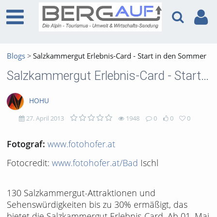
Blogs
Salzkammergut Erlebnis-Card - Start in den Sommer
Salzkammergut Erlebnis-Card - Start in den Sommer
HOHU
27. April 2013
1948
0
0
0
1948
0
0
0
www.fotohofer.at
Fotograf:
views
Kommentare
likes
favorites
Fotocredit:
www.fotohofer.at/Bad
Ischl
130 Salzkammergut-Attraktionen und
Sehenswürdigkeiten bis zu 30% ermäßigt, das
bietet die Salzkammergut Erlebnis-Card. Ab 01. Mai