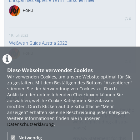
Entspanntes Gipfeltreffen im Latschenmeer
HOHU
0
19. Juli 2022
Weißwein Guide Austria 2022
HOHU
0
Diese Webseite verwendet Cookies
Wir verwenden Cookies, um unsere Website optimal für Sie
16. Mai 2022
zu gestalten. Mit dem Bestätigen des Buttons "Akzeptieren"
neuer Test-Newsbeitrag
stimmen Sie der Verwendung von Cookies zu. Durch
Anklicken der untenstehenden Checkboxen können Sie
HOHU
About
Legal Info
auswählen, welche Cookie-Kategorien Sie zulassen
0
möchten. Durch Klicken auf die Schaltfläche "Mehr
Terms and Conditions for the
anzeigen" erhalten Sie eine Beschreibung jeder Kategorie.
Usage of this ViMP based
Weitere Informationen finden Sie in unserer
9. Mai 2022
website (including all sub-
Datenschutzerklärung
.
pages)
¨Haager Lies reloaded“ - der neue Top-Radweg in OÖ
verbindet
Notwendig
Privacy Statement for this