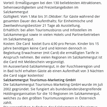
Vorteil: Ermäßigungen bei den 130 beliebtesten Attraktionen,
Sehenswürdigkeiten und Freizeitangeboten im
Salzkammergut
Gültigkeit: Vom 1.Mai bis 31.Oktober: für Gäste während der
gesamten Dauer des Aufenthalts; für Einheimische und
Zweitwohnungsbesitzer 21 Tage ab Ausstellung.
Erhältlich: bei allen Tourismusbüros und Infostellen im
Salzkammergut sowie in vielen Hotels und Partnerbetrieben
im Salzkammergut.
Kosten: Die Card kostet Euro 4,90 pro Person. Kinder bis 15
Jahre benötigen keine Card und können dennoch in
Begleitung Erwachsener (mit Card) die ermäßigten Tarife in
Anspruch nehmen. Bei vielen Regionen im Salzkammergut ist
die Card mit Meldeschein vergünstigt.
Im Ausseerland-Salzkammergut, in der Fuschlseeregion und
in Bad Ischl erhalten Gäste ab einen Aufenthalt von 3 Nächten
die Card sogar kostenlos!
Salzkammergut Tourismus-Marketing GmbH
Die Salzkammergut Tourismus-Marketing GmbH wurde im Juli
2002 gegründet. Sie fungiert als bundesländerübergreifende
Holdingorganisation für die 10 Regionen im Salzkammergut,
welches zu den größten Tourismusregionen in Österreich
zählt.