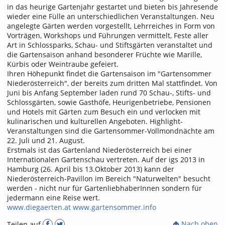
in das heurige Gartenjahr gestartet und bieten bis Jahresende
wieder eine Fülle an unterschiedlichen Veranstaltungen. Neu
angelegte Gärten werden vorgestellt, Lehrreiches in Form von
Vorträgen, Workshops und Führungen vermittelt, Feste aller
Art in Schlossparks, Schau- und Stiftsgärten veranstaltet und
die Gartensaison anhand besonderer Früchte wie Marille,
Kürbis oder Weintraube gefeiert.
Ihren Höhepunkt findet die Gartensaison im "Gartensommer
Niederösterreich", der bereits zum dritten Mal stattfindet. Von
Juni bis Anfang September laden rund 70 Schau-, Stifts- und
Schlossgärten, sowie Gasthöfe, Heurigenbetriebe, Pensionen
und Hotels mit Gärten zum Besuch ein und verlocken mit
kulinarischen und kulturellen Angeboten. Highlight-
Veranstaltungen sind die Gartensommer-Vollmondnächte am
22. Juli und 21. August.
Erstmals ist das Gartenland Niederösterreich bei einer
Internationalen Gartenschau vertreten. Auf der igs 2013 in
Hamburg (26. April bis 13.Oktober 2013) kann der
Niederösterreich-Pavillon im Bereich "Naturwelten" besucht
werden - nicht nur für GartenliebhaberInnen sondern für
jedermann eine Reise wert.
www.diegaerten.at
www.gartensommer.info
Nach oben
Teilen auf