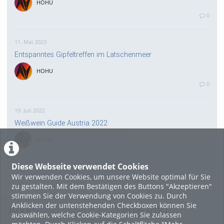
HOHU
0
11. Mai 2023
Entspanntes Gipfeltreffen im Latschenmeer
HOHU
0
19. Juli 2022
Weißwein Guide Austria 2022
HOHU
0
Diese Webseite verwendet Cookies
Wir verwenden Cookies, um unsere Website optimal für Sie
16. Mai 2022
zu gestalten. Mit dem Bestätigen des Buttons "Akzeptieren"
neuer Test-Newsbeitrag
stimmen Sie der Verwendung von Cookies zu. Durch
Anklicken der untenstehenden Checkboxen können Sie
HOHU
About
Legal Info
auswählen, welche Cookie-Kategorien Sie zulassen
0