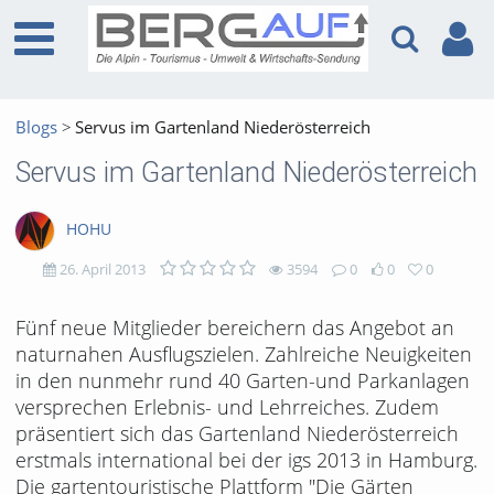
Blogs
Servus im Gartenland Niederösterreich
Servus im Gartenland Niederösterreich
HOHU
26. April 2013
3594
0
0
0
3594
0
0
0
Fünf neue Mitglieder bereichern das Angebot an
naturnahen Ausflugszielen. Zahlreiche Neuigkeiten
views
Kommentare
likes
favorites
in den nunmehr rund 40 Garten-und Parkanlagen
versprechen Erlebnis- und Lehrreiches. Zudem
präsentiert sich das Gartenland Niederösterreich
erstmals international bei der igs 2013 in Hamburg.
Die gartentouristische Plattform "Die Gärten