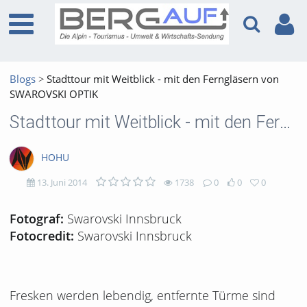
Blogs
Stadttour mit Weitblick - mit den Ferngläsern von
SWAROVSKI OPTIK
Stadttour mit Weitblick - mit den Ferngläsern von SWAROVSKI OPTIK
HOHU
13. Juni 2014
1738
0
0
0
1738
0
0
0
Swarovski Innsbruck
Fotograf:
Swarovski Innsbruck
Fotocredit:
views
Kommentare
likes
favorites
Fresken werden lebendig, entfernte Türme sind