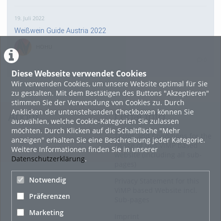
19. Juli 2022
Weißwein Guide Austria 2022
HOHU
0
Diese Webseite verwendet Cookies
Wir verwenden Cookies, um unsere Website optimal für Sie
16. Mai 2022
zu gestalten. Mit dem Bestätigen des Buttons "Akzeptieren"
neuer Test-Newsbeitrag
stimmen Sie der Verwendung von Cookies zu. Durch
Anklicken der untenstehenden Checkboxen können Sie
HOHU
About
Legal Info
auswählen, welche Cookie-Kategorien Sie zulassen
0
möchten. Durch Klicken auf die Schaltfläche "Mehr
Terms and Conditions for the
anzeigen" erhalten Sie eine Beschreibung jeder Kategorie.
Usage of this ViMP based
Weitere Informationen finden Sie in unserer
9. Mai 2022
website (including all sub-
Datenschutzerklärung
.
pages)
¨Haager Lies reloaded“ - der neue Top-Radweg in OÖ
verbindet
Notwendig
Privacy Statement for this
ViMP based Website incl.
HOHU
Präferenzen
Sub-pages
0
Marketing
Imprint