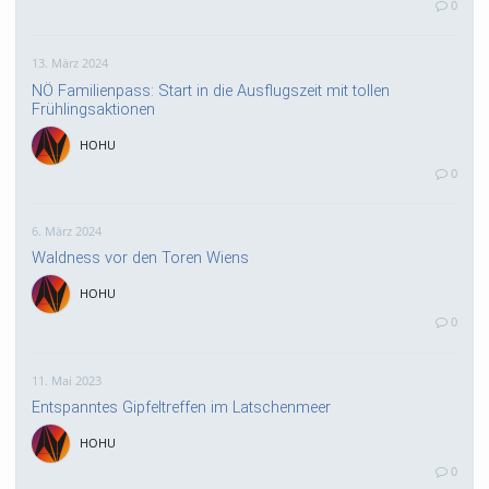
0
13. März 2024
NÖ Familienpass: Start in die Ausflugszeit mit tollen
Frühlingsaktionen
HOHU
0
6. März 2024
Waldness vor den Toren Wiens
HOHU
0
11. Mai 2023
Entspanntes Gipfeltreffen im Latschenmeer
HOHU
0