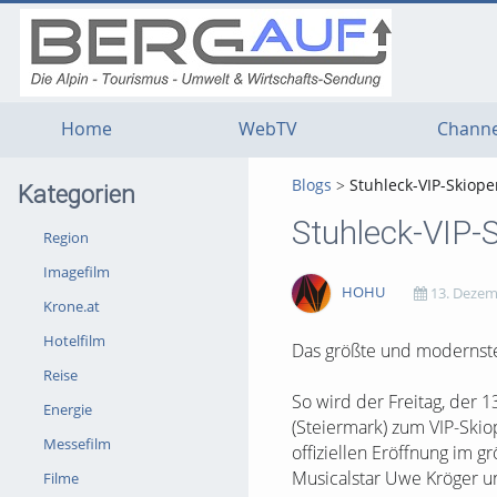
g
g
g
t
t
t
n
m
f
c
Home
WebTV
Channe
Blogs
Stuhleck-VIP-Skiop
Kategorien
Stuhleck-VIP-
Region
Imagefilm
HOHU
13. Dezem
Krone.at
Hotelfilm
1620
0
0
0
Das größte und modernste
Reise
views
Kommentare
likes
favorites
So wird der Freitag, der 
Energie
(Steiermark) zum VIP-Skio
Messefilm
offiziellen Eröffnung im 
Musicalstar Uwe Kröger und
Filme