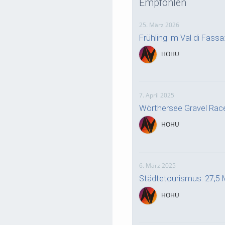
Empfohlen
25. März 2026
Frühling im Val di Fass
HOHU
7. April 2025
Wörthersee Gravel Rac
HOHU
6. März 2025
Städtetourismus: 27,5 
HOHU