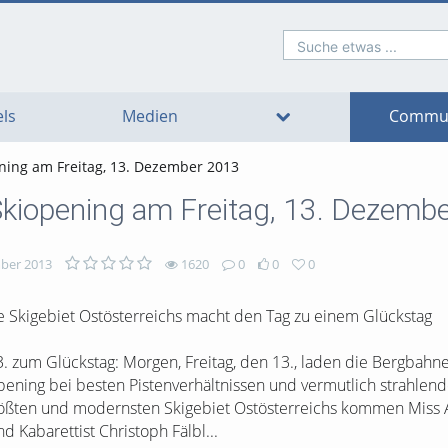
Suche etwas ...
o
o
o
o
o
o
avigation
ain
ooter
ontent
ls
Medien
Commun
ening am Freitag, 13. Dezember 2013
Skiopening am Freitag, 13. Dezemb
ber 2013
1620
0
0
0
 Skigebiet Ostösterreichs macht den Tag zu einem Glückstag
13. zum Glückstag: Morgen, Freitag, den 13., laden die Bergbahn
pening bei besten Pistenverhältnissen und vermutlich strahlen
größten und modernsten Skigebiet Ostösterreichs kommen Miss A
 Kabarettist Christoph Fälbl...