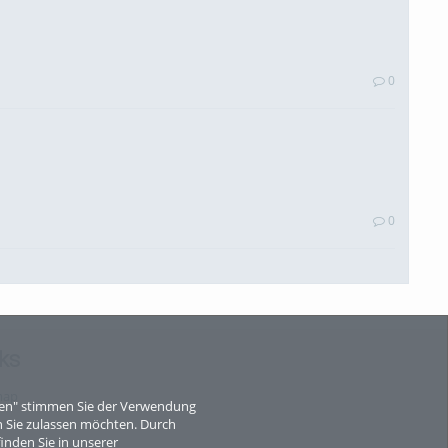
0
0
ks
0
map
eren" stimmen Sie der Verwendung
 Sie zulassen möchten. Durch
inden Sie in unserer