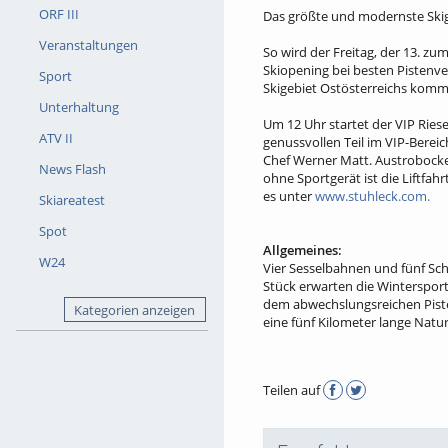
ORF III
Das größte und modernste Skig
Veranstaltungen
So wird der Freitag, der 13. zu
Skiopening bei besten Pistenve
Sport
Skigebiet Ostösterreichs komme
Unterhaltung
Um 12 Uhr startet der VIP Ries
ATV II
genussvollen Teil im VIP-Ber
Chef Werner Matt. Austrobocke
News Flash
ohne Sportgerät ist die Liftfa
es unter
www.stuhleck.com.
Skiareatest
Spot
Allgemeines:
W24
Vier Sesselbahnen und fünf Sch
Stück erwarten die Winterspor
dem abwechslungsreichen Piste
Kategorien anzeigen
eine fünf Kilometer lange Nat
Teilen auf