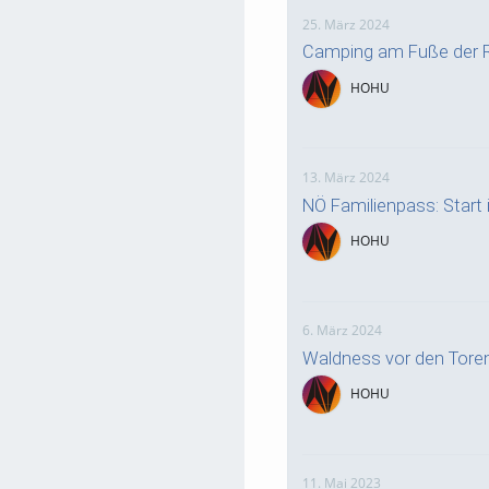
25. März 2024
Camping am Fuße der R
HOHU
13. März 2024
NÖ Familienpass: Start i
HOHU
6. März 2024
Waldness vor den Tore
HOHU
11. Mai 2023