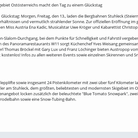
ebiet Ostösterreichs macht den Tag zu einem Glückstag
m Glückstag: Morgen, Freitag, den 13., laden die Bergbahnen Stuhleck (Steie
rhältnissen und vermutlich strahlender Sonne. Zur offiziellen Eröffnung i
n Miss Austria Ena Kadic, Musicalstar Uwe Kröger und Kabarettist Christoph 
en-Slalom-Durchgang, bei dem Punkte für Schnelligkeit und Fahrstil vergeb
eich des Panoramarestaurants W11 sorgt Küchenchef Yves Weisang gemeins
rl Thomas Bröckel mit Gary Lux und Franz Löchinger bieten Austropop vom
hrt kostenlos! Infos zu allen weiteren Events sowie einzelnen Skirennen und
lepplifte sowie insgesamt 24 Pistenkilometer mit zwei über fünf Kilometer 
tler am Stuhleck, dem größten, beliebtesten und modernsten Skigebiet im 
nangebot locken zusätzlich der beleuchtete "Blue Tomato Snowpark", zwe
urrodelbahn sowie eine Snow-Tubing-Bahn.