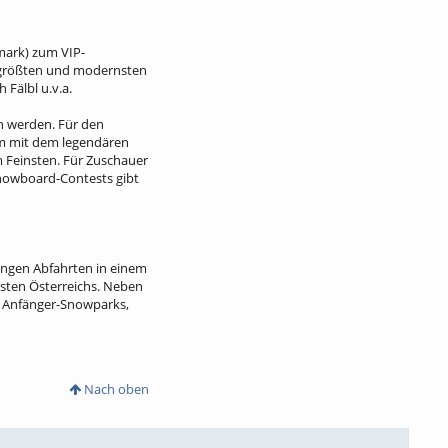
rmark) zum VIP-
m größten und modernsten
Fälbl u.v.a.
en werden. Für den
am mit dem legendären
 Feinsten. Für Zuschauer
 Snowboard-Contests gibt
langen Abfahrten in einem
Osten Österreichs. Neben
i Anfänger-Snowparks,
Nach oben