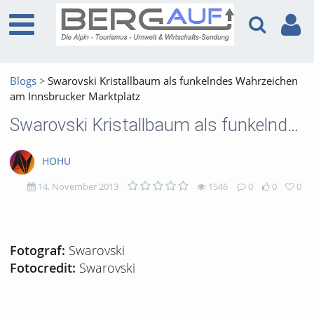
Blogs
Swarovski Kristallbaum als funkelndes Wahrzeichen
am Innsbrucker Marktplatz
Swarovski Kristallbaum als funkelndes Wahrzeichen am Innsbrucker Marktplatz
HOHU
14. November 2013
1546
0
0
0
1546
0
0
0
views
Kommentare
likes
favorites
Swarovski
Fotograf:
Swarovski
Fotocredit: