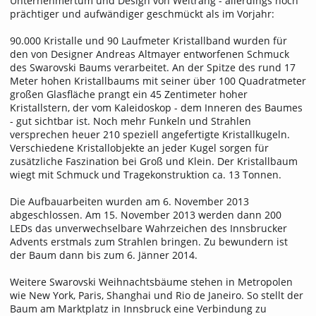
Unternehmertum und Design von Weltrang - allerdings noch
prächtiger und aufwändiger geschmückt als im Vorjahr:
90.000 Kristalle und 90 Laufmeter Kristallband wurden für
den von Designer Andreas Altmayer entworfenen Schmuck
des Swarovski Baums verarbeitet. An der Spitze des rund 17
Meter hohen Kristallbaums mit seiner über 100 Quadratmeter
großen Glasfläche prangt ein 45 Zentimeter hoher
Kristallstern, der vom Kaleidoskop - dem Inneren des Baumes
- gut sichtbar ist. Noch mehr Funkeln und Strahlen
versprechen heuer 210 speziell angefertigte Kristallkugeln.
Verschiedene Kristallobjekte an jeder Kugel sorgen für
zusätzliche Faszination bei Groß und Klein. Der Kristallbaum
wiegt mit Schmuck und Tragekonstruktion ca. 13 Tonnen.
Die Aufbauarbeiten wurden am 6. November 2013
abgeschlossen. Am 15. November 2013 werden dann 200
LEDs das unverwechselbare Wahrzeichen des Innsbrucker
Advents erstmals zum Strahlen bringen. Zu bewundern ist
der Baum dann bis zum 6. Jänner 2014.
Weitere Swarovski Weihnachtsbäume stehen in Metropolen
wie New York, Paris, Shanghai und Rio de Janeiro. So stellt der
Baum am Marktplatz in Innsbruck eine Verbindung zu