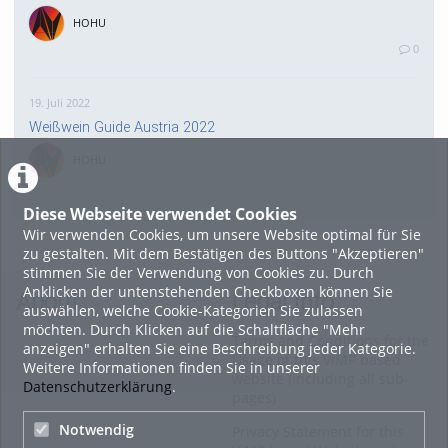
HOHU
0
19. Juli 2022
Weißwein Guide Austria 2022
HOHU
0
Diese Webseite verwendet Cookies
Wir verwenden Cookies, um unsere Website optimal für Sie
16. Mai 2022
zu gestalten. Mit dem Bestätigen des Buttons "Akzeptieren"
neuer Test-Newsbeitrag
stimmen Sie der Verwendung von Cookies zu. Durch
Anklicken der untenstehenden Checkboxen können Sie
HOHU
About
Legal Info
auswählen, welche Cookie-Kategorien Sie zulassen
0
möchten. Durch Klicken auf die Schaltfläche "Mehr
Terms and Conditions for the
anzeigen" erhalten Sie eine Beschreibung jeder Kategorie.
Usage of this ViMP based
Weitere Informationen finden Sie in unserer
9. Mai 2022
website (including all sub-
Datenschutzerklärung
.
pages)
¨Haager Lies reloaded“ - der neue Top-Radweg in OÖ
verbindet
Notwendig
Privacy Statement for this