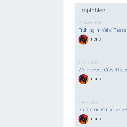
Empfohlen
25. März 2026
Frühling im Val di Fass
HOHU
7. April 2025
Wörthersee Gravel Rac
HOHU
6. März 2025
Städtetourismus: 27,5 
HOHU