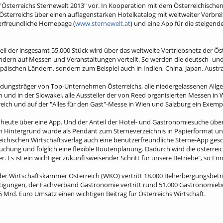
Österreichs Sternewelt 2013" vor. In Kooperation mit dem Österreichischen
t Österreichs über einen auflagenstarken Hotelkatalog mit weltweiter Verbre
erfreundliche Homepage (
www.sternewelt.at
) und eine App für die steigen
eil der insgesamt 55.000 Stück wird über das weltweite Vertriebsnetz der Ö
ändern auf Messen und Veranstaltungen verteilt. So werden die deutsch- un
opäischen Ländern, sondern zum Beispiel auch in Indien, China, Japan, Austr
dungsträger von Top-Unternehmen Österreichs, alle niedergelassenen Allge
 und in der Slowakei, alle Aussteller der von Reed organisierten Messen in 
eich und auf der "Alles für den Gast"-Messe in Wien und Salzburg ein Exempl
 heute über eine App. Und der Anteil der Hotel- und Gastronomiesuche übe
em Hintergrund wurde als Pendant zum Sterneverzeichnis in Papierformat un
chischen Wirtschaftsverlag auch eine benutzerfreundliche Sterne-App gesc
uchung und folglich eine flexible Routenplanung. Dadurch wird die österreic
. Es ist ein wichtiger zukunftsweisender Schritt für unsere Betriebe", so E
der Wirtschaftskammer Österreich (WKÖ) vertritt 18.000 Beherbergungsbetri
tigungen, der Fachverband Gastronomie vertritt rund 51.000 Gastronomiebe
5 Mrd. Euro Umsatz einen wichtigen Beitrag für Österreichs Wirtschaft.