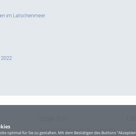
ffen im Latschenmeer
a 2022
g
Legal Info
Lin
kies
Terms and Conditions for the Usage of this
Site
te optimal für Sie zu gestalten. Mit dem Bestätigen des Buttons "Akzepti
ViMP based website (including all sub-pages)