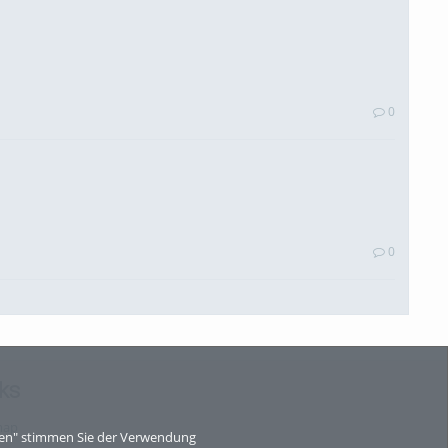
0
0
ks
0
map
eren" stimmen Sie der Verwendung