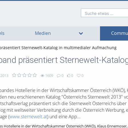
Suche etwas ...
o
o
o
o
o
o
avigation
ain
ooter
ontent
ls
Medien
Commun
äsentiert Sternewelt-Katalog in multimedialer Aufmachung
nd präsentiert Sternewelt-Katalo
 2013
1609
0
0
0
ndes Hotellerie in der Wirtschaftskammer Österreich (WKÖ), 
e den neu erschienenen Katalog "Österreichs Sternewelt 2013" vo
schaftsverlag präsentiert sich die Sternewelt Österreichs über
log mit weltweiter Verbreitung durch die Österreich Werbung, 
age (
www.sternewelt.at
) und eine App...
Hotellerie in der Wirtschaftskammer Österreich (WKÖ), Klaus Ennemoser, st