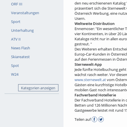
den neu erschienenen Katalog "
ORF III
präsentiert sich die Sternewel
Veranstaltungen
Österreich Werbung, eine nutz
Usern.
Sport
Weltweite Distribution
Ennemoser: "Ein wesentlicher T
Unterhaltung
vier Kontinenten, in über 20 L
Kataloge nicht nur in allen eur
ATV II
gestreut. "
News Flash
Des Weiteren erhalten Entschei
Europ-Car-Kunden in Österreich
Skiareatest
auf den Ferienmessen in Österr
Sternewelt-App
Spot
Jede fünfte Hotelbuchung geht
W24
wächst rasch weiter. Vor dies
www.sternewelt.at
vom Österrei
Gästen eine kurzfristige Hotelb
Kategorien anzeigen
mobilen Gast noch interessanter
Fachverband Hotellerie
Der Fachverband Hotellerie in 
Betten und 126 Millionen Näch
Gastgewerbe leistet mit rund 1
Teilen auf