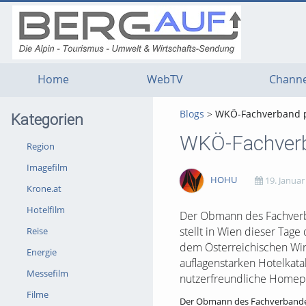
g
g
g
t
t
t
n
m
f
c
Home
WebTV
Channe
Blogs
WKÖ-Fachverband pr
Kategorien
WKÖ-Fachverba
Region
Imagefilm
HOHU
19. Januar
Krone.at
Hotelfilm
1609
0
0
0
Der Obmann des Fachverba
stellt in Wien dieser Tag
Reise
views
Kommentare
likes
favorites
dem Österreichischen Wirt
Energie
auflagenstarken Hotelkata
Messefilm
nutzerfreundliche Homep
Filme
Der Obmann des Fachverbandes 