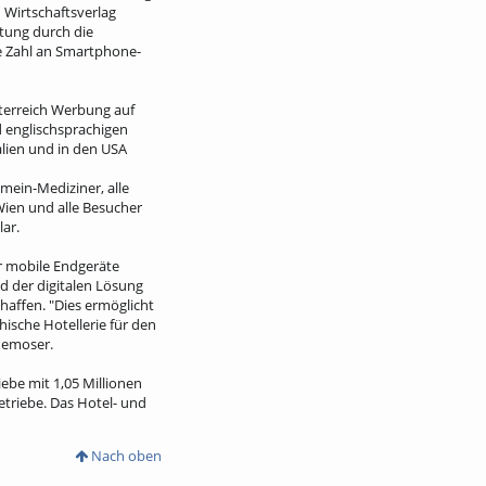
 Wirtschaftsverlag
itung durch die
de Zahl an Smartphone-
sterreich Werbung auf
d englischsprachigen
alien und in den USA
mein-Mediziner, alle
Wien und alle Besucher
ar.
r mobile Endgeräte
d der digitalen Lösung
haffen. "Dies ermöglicht
hische Hotellerie für den
nnemoser.
ebe mit 1,05 Millionen
triebe. Das Hotel- und
Nach oben