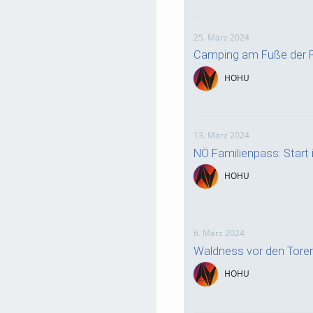
25. März 2024
Camping am Fuße der R
HOHU
13. März 2024
NÖ Familienpass: Start i
HOHU
6. März 2024
Waldness vor den Tore
HOHU