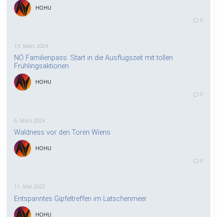
HOHU
0
13. März 2024
NÖ Familienpass: Start in die Ausflugszeit mit tollen
Frühlingsaktionen
HOHU
0
6. März 2024
Waldness vor den Toren Wiens
HOHU
0
11. Mai 2023
Entspanntes Gipfeltreffen im Latschenmeer
HOHU