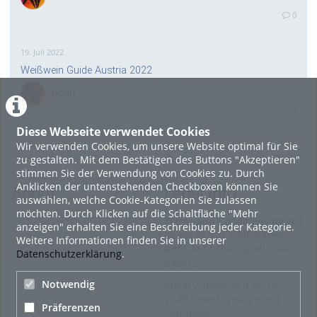
0
19. Juli 2022
Weißwein Guide Austria 2022
HOHU
0
Diese Webseite verwendet Cookies
Wir verwenden Cookies, um unsere Website optimal für Sie
16. Mai 2022
zu gestalten. Mit dem Bestätigen des Buttons "Akzeptieren"
neuer Test-Newsbeitrag
stimmen Sie der Verwendung von Cookies zu. Durch
Anklicken der untenstehenden Checkboxen können Sie
HOHU
About
Legal Info
auswählen, welche Cookie-Kategorien Sie zulassen
0
möchten. Durch Klicken auf die Schaltfläche "Mehr
Terms and Conditions for the
anzeigen" erhalten Sie eine Beschreibung jeder Kategorie.
Usage of this ViMP based
Weitere Informationen finden Sie in unserer
9. Mai 2022
website (including all sub-
Datenschutzerklärung
.
pages)
¨Haager Lies reloaded“ - der neue Top-Radweg in OÖ
verbindet
Notwendig
Privacy Statement for this
ViMP based Website incl.
HOHU
Präferenzen
Sub-pages
0