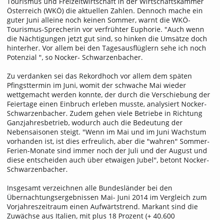
Tourismus und Freizeitwirtschaft in der Wirtschaftskammer
Österreich (WKÖ) die aktuellen Zahlen. Dennoch mache ein
guter Juni alleine noch keinen Sommer, warnt die WKÖ-
Tourismus-Sprecherin vor verfrühter Euphorie. "Auch wenn
die Nächtigungen jetzt gut sind, so hinken die Umsätze doch
hinterher. Vor allem bei den Tagesausflüglern sehe ich noch
Potenzial ", so Nocker- Schwarzenbacher.
Zu verdanken sei das Rekordhoch vor allem dem späten
Pfingsttermin im Juni, womit der schwache Mai wieder
wettgemacht werden konnte, der durch die Verschiebung der
Feiertage einen Einbruch erleben musste, analysiert Nocker-
Schwarzenbacher. Zudem gehen viele Betriebe in Richtung
Ganzjahresbetrieb, wodurch auch die Bedeutung der
Nebensaisonen steigt. "Wenn im Mai und im Juni Wachstum
vorhanden ist, ist dies erfreulich, aber die "wahren" Sommer-
Ferien-Monate sind immer noch der Juli und der August und
diese entscheiden auch über etwaigen Jubel", betont Nocker-
Schwarzenbacher.
Insgesamt verzeichnen alle Bundesländer bei den
Übernachtungsergebnissen Mai- Juni 2014 im Vergleich zum
Vorjahreszeitraum einen Aufwärtstrend. Markant sind die
Zuwächse aus Italien, mit plus 18 Prozent (+ 40.600