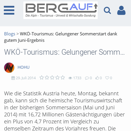
Blogs
WKÖ-Tourismus: Gelungener Sommerstart dank
gutem Juni-Ergebnis
WKÖ-Tourismus: Gelungener Sommerstart dank gutem Juni-Ergebnis
HOHU
29. Juli 2014
1733
0
0
0
1733
0
0
0
Wie die Statistik Austria heute, Montag, bekannt
gab, kann sich die heimische Tourismuswirtschaft
views
Kommentare
likes
favorites
in der bisherigen Sommersaison (Mai und Juni
2014) mit 16,72 Millionen Gästenächtigungen über
ein Plus von 4,7 Prozent im Vergleich zu
demselben Zeitraum des Vorjahres freuen. Die