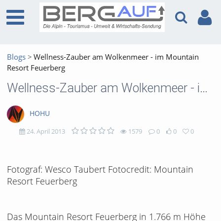
Blogs
Wellness-Zauber am Wolkenmeer - im Mountain
Resort Feuerberg
Wellness-Zauber am Wolkenmeer - im Mountain Resort Feuerberg
HOHU
24. April 2013
1579
0
0
0
1579
0
0
0
Fotograf: Wesco Taubert Fotocredit: Mountain
views
Kommentare
likes
favorites
Resort Feuerberg
Das Mountain Resort Feuerberg in 1.766 m Höhe