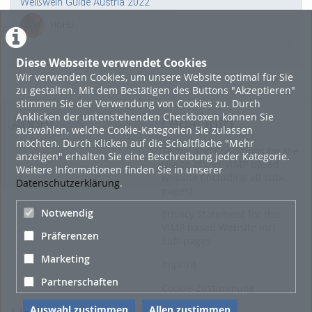
Weißwein Guide Austria 2022
HOHU
0
Diese Webseite verwendet Cookies
Wir verwenden Cookies, um unsere Website optimal für Sie
16. Mai 2022
zu gestalten. Mit dem Bestätigen des Buttons "Akzeptieren"
neuer Test-Newsbeitrag
stimmen Sie der Verwendung von Cookies zu. Durch
Anklicken der untenstehenden Checkboxen können Sie
HOHU
About
Legal Info
auswählen, welche Cookie-Kategorien Sie zulassen
0
möchten. Durch Klicken auf die Schaltfläche "Mehr
Terms and Conditions for the
anzeigen" erhalten Sie eine Beschreibung jeder Kategorie.
Usage of this ViMP based
Weitere Informationen finden Sie in unserer
9. Mai 2022
website (including all sub-
Datenschutzerklärung
.
pages)
¨Haager Lies reloaded“ - der neue Top-Radweg in OÖ
verbindet
Notwendig
Privacy Statement for this
ViMP based Website incl.
HOHU
Präferenzen
Sub-pages
0
Marketing
Imprint
Alle Blogeinträge zeigen
Partnerschaften
Cookie-Zustimmung
Auswahl zustimmen
Allen zustimmen