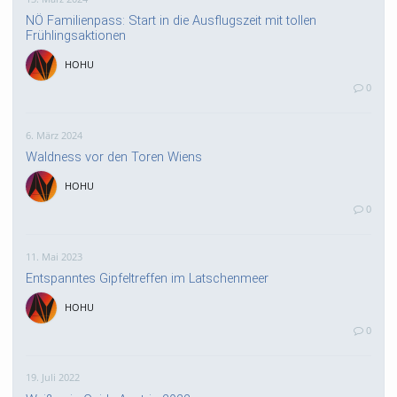
NÖ Familienpass: Start in die Ausflugszeit mit tollen
Frühlingsaktionen
HOHU
0
6. März 2024
Waldness vor den Toren Wiens
HOHU
0
11. Mai 2023
Entspanntes Gipfeltreffen im Latschenmeer
HOHU
0
19. Juli 2022