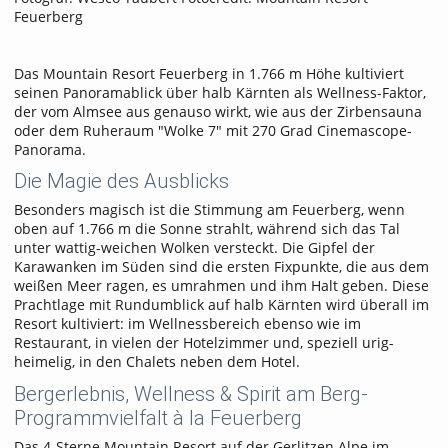
Feuerberg
Das Mountain Resort Feuerberg in 1.766 m Höhe kultiviert
seinen Panoramablick über halb Kärnten als Wellness-Faktor,
der vom Almsee aus genauso wirkt, wie aus der Zirbensauna
oder dem Ruheraum "Wolke 7" mit 270 Grad Cinemascope-
Panorama.
Die Magie des Ausblicks
Besonders magisch ist die Stimmung am Feuerberg, wenn
oben auf 1.766 m die Sonne strahlt, während sich das Tal
unter wattig-weichen Wolken versteckt. Die Gipfel der
Karawanken im Süden sind die ersten Fixpunkte, die aus dem
weißen Meer ragen, es umrahmen und ihm Halt geben. Diese
Prachtlage mit Rundumblick auf halb Kärnten wird überall im
Resort kultiviert: im Wellnessbereich ebenso wie im
Restaurant, in vielen der Hotelzimmer und, speziell urig-
heimelig, in den Chalets neben dem Hotel.
Bergerlebnis, Wellness & Spirit am Berg-
Programmvielfalt à la Feuerberg
Das 4-Sterne Mountain Resort auf der Gerlitzen Alpe im