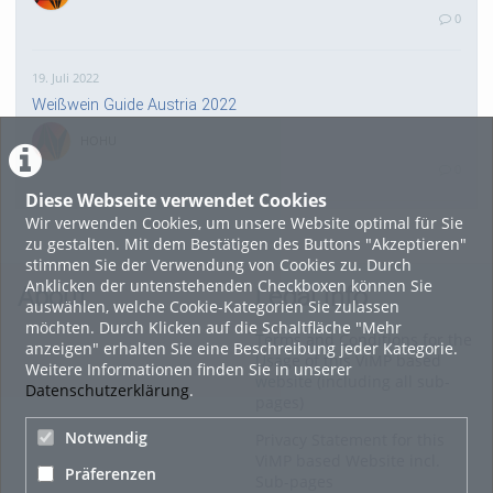
0
19. Juli 2022
Weißwein Guide Austria 2022
HOHU
0
Diese Webseite verwendet Cookies
Wir verwenden Cookies, um unsere Website optimal für Sie
16. Mai 2022
zu gestalten. Mit dem Bestätigen des Buttons "Akzeptieren"
neuer Test-Newsbeitrag
stimmen Sie der Verwendung von Cookies zu. Durch
Anklicken der untenstehenden Checkboxen können Sie
HOHU
About
Legal Info
auswählen, welche Cookie-Kategorien Sie zulassen
0
möchten. Durch Klicken auf die Schaltfläche "Mehr
Terms and Conditions for the
anzeigen" erhalten Sie eine Beschreibung jeder Kategorie.
Usage of this ViMP based
Weitere Informationen finden Sie in unserer
9. Mai 2022
website (including all sub-
Datenschutzerklärung
.
pages)
¨Haager Lies reloaded“ - der neue Top-Radweg in OÖ
verbindet
Notwendig
Privacy Statement for this
ViMP based Website incl.
HOHU
Präferenzen
Sub-pages
0