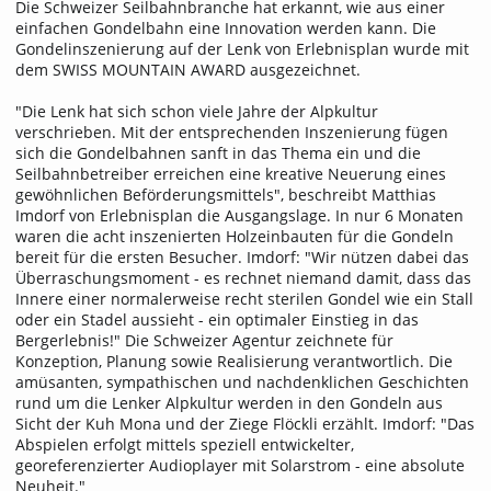
Die Schweizer Seilbahnbranche hat erkannt, wie aus einer
einfachen Gondelbahn eine Innovation werden kann. Die
Gondelinszenierung auf der Lenk von Erlebnisplan wurde mit
dem SWISS MOUNTAIN AWARD ausgezeichnet.
"Die Lenk hat sich schon viele Jahre der Alpkultur
verschrieben. Mit der entsprechenden Inszenierung fügen
sich die Gondelbahnen sanft in das Thema ein und die
Seilbahnbetreiber erreichen eine kreative Neuerung eines
gewöhnlichen Beförderungsmittels", beschreibt Matthias
Imdorf von Erlebnisplan die Ausgangslage. In nur 6 Monaten
waren die acht inszenierten Holzeinbauten für die Gondeln
bereit für die ersten Besucher. Imdorf: "Wir nützen dabei das
Überraschungsmoment - es rechnet niemand damit, dass das
Innere einer normalerweise recht sterilen Gondel wie ein Stall
oder ein Stadel aussieht - ein optimaler Einstieg in das
Bergerlebnis!" Die Schweizer Agentur zeichnete für
Konzeption, Planung sowie Realisierung verantwortlich. Die
amüsanten, sympathischen und nachdenklichen Geschichten
rund um die Lenker Alpkultur werden in den Gondeln aus
Sicht der Kuh Mona und der Ziege Flöckli erzählt. Imdorf: "Das
Abspielen erfolgt mittels speziell entwickelter,
georeferenzierter Audioplayer mit Solarstrom - eine absolute
Neuheit."