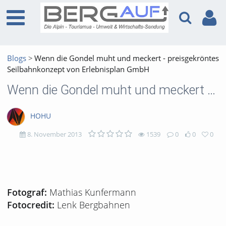
Blogs
Wenn die Gondel muht und meckert - preisgekröntes
Seilbahnkonzept von Erlebnisplan GmbH
Wenn die Gondel muht und meckert - preisgekröntes Seilbahnkonzept von Erlebnisplan GmbH
HOHU
8. November 2013
1539
0
0
0
1539
0
0
0
views
Kommentare
likes
favorites
Mathias Kunfermann
Fotograf:
Lenk Bergbahnen
Fotocredit: