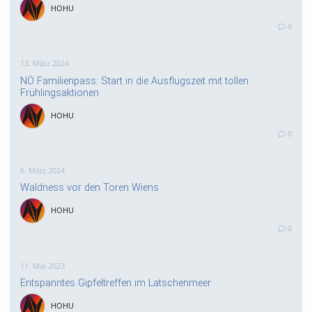
HOHU
0
13. März 2024
NÖ Familienpass: Start in die Ausflugszeit mit tollen
Frühlingsaktionen
HOHU
0
6. März 2024
Waldness vor den Toren Wiens
HOHU
0
11. Mai 2023
Entspanntes Gipfeltreffen im Latschenmeer
HOHU