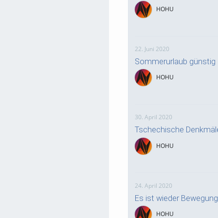
HOHU
22. Juni 2020
Sommerurlaub günstig 
HOHU
30. April 2020
Tschechische Denkmäle
HOHU
24. April 2020
Es ist wieder Bewegung
HOHU