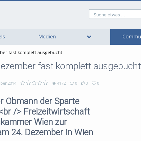
Suche etwas ...
o
o
o
o
o
o
avigation
ain
ooter
ontent
ls
Medien
Commun
er fast komplett ausgebucht
ezember fast komplett ausgebucht
ber 2014
4172
0
0
0