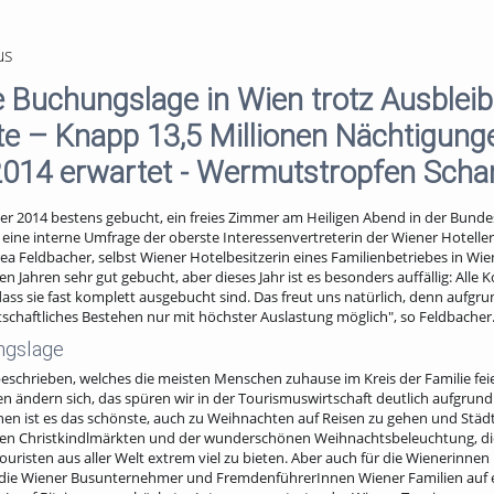
us
 Buchungslage in Wien trotz Ausblei
te – Knapp 13,5 Millionen Nächtigung
014 erwartet - Wermutstropfen Scha
ber 2014 bestens gebucht, ein freies Zimmer am Heiligen Abend in der Bunde
ine interne Umfrage der oberste Interessenvertreterin der Wiener Hotelleri
 Feldbacher, selbst Wiener Hotelbesitzerin eines Familienbetriebes in Wie
n Jahren sehr gut gebucht, aber dieses Jahr ist es besonders auffällig: Alle K
dass sie fast komplett ausgebucht sind. Das freut uns natürlich, denn aufgr
rtschaftliches Bestehen nur mit höchster Auslastung möglich", so Feldbacher
ngslage
eschrieben, welches die meisten Menschen zuhause im Kreis der Familie feiern
n ändern sich, das spüren wir in der Tourismuswirtschaft deutlich aufgrun
en ist es das schönste, auch zu Weihnachten auf Reisen zu gehen und Städ
elen Christkindlmärkten und der wunderschönen Weihnachtsbeleuchtung, di
uristen aus aller Welt extrem viel zu bieten. Aber auch für die Wienerinnen 
 die Wiener Busunternehmer und FremdenführerInnen Wiener Familien auf 