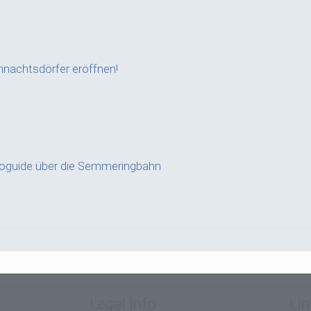
nachtsdörfer eröffnen!
ioguide über die Semmeringbahn
Legal Info
Lin