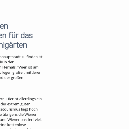
ben
en für das
nigärten
shauptstadt zu finden ist
e in der
n Hernals. "Wien ist am
ollegen großer, mittlerer
und der großen
.
. Hier ist allerdings ein
d der extrem guten
tetourismus liegt hoch
e übrigens die Wiener
und Wiener passiert viel.
eine kostenlose