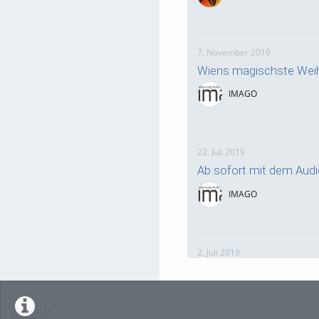
7. November 2019
Wiens magischste Weih
IMAGO
22. Juli 2019
Ab sofort mit dem Aud
IMAGO
2. Juli 2019
Gleichenfeier MQ Libelle
IMAGO
About