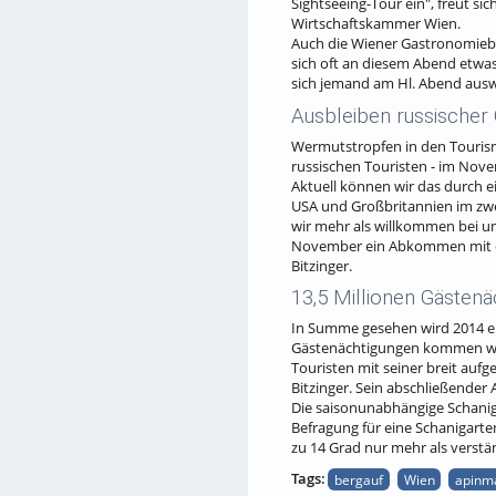
Sightseeing-Tour ein", freut sic
Wirtschaftskammer Wien.
Auch die Wiener Gastronomiebet
sich oft an diesem Abend etwas
sich jemand am Hl. Abend auswä
Ausbleiben russischer
Wermutstropfen in den Tourismu
russischen Touristen - im Nove
Aktuell können wir das durch ei
USA und Großbritannien im zwei
wir mehr als willkommen bei un
November ein Abkommen mit de
Bitzinger.
13,5 Millionen Gästen
In Summe gesehen wird 2014 ein 
Gästenächtigungen kommen werde
Touristen mit seiner breit auf
Bitzinger. Sein abschließender 
Die saisonunabhängige Schanig
Befragung für eine Schanigart
zu 14 Grad nur mehr als verstän
Tags:
bergauf
Wien
apinm