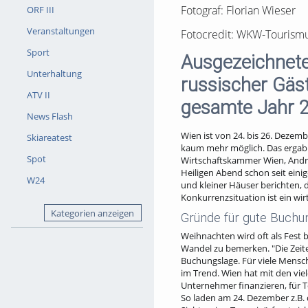
Fotograf: Florian Wieser
ORF III
Veranstaltungen
Fotocredit: WKW-Tourism
Sport
Ausgezeichnete
Unterhaltung
russischer Gäs
ATV II
gesamte Jahr 2
News Flash
Wien ist von 24. bis 26. Dezem
Skiareatest
kaum mehr möglich. Das ergab e
Spot
Wirtschaftskammer Wien, Andrea
Heiligen Abend schon seit einige
W24
und kleiner Häuser berichten, 
Konkurrenzsituation ist ein wi
Kategorien anzeigen
Gründe für gute Buchu
Weihnachten wird oft als Fest b
Wandel zu bemerken. "Die Zeite
Buchungslage. Für viele Mensch
im Trend. Wien hat mit den vi
Unternehmer finanzieren, für To
So laden am 24. Dezember z.B.