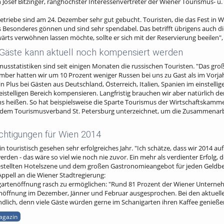
h Josef Bitzinger, ranghöchster Interessenvertreter der Wiener Tourismus- u. 
riebe sind am 24. Dezember sehr gut gebucht. Touristen, die das Fest in W
 Besonderes gönnen und sind sehr spendabel. Das betrifft übrigens auch die 
rts verwöhnen lassen möchte, sollte er sich mit der Reservierung beeilen", 
 Gäste kann aktuell noch kompensiert werden
sstatistiken sind seit einigen Monaten die russischen Touristen. "Das gro
mber hatten wir um 10 Prozent weniger Russen bei uns zu Gast als im Vorjahr
n Plus bei Gästen aus Deutschland, Österreich, Italien, Spanien im einstelli
stelligen Bereich kompensieren. Langfristig brauchen wir aber natürlich de
s heißen. So hat beispielsweise die Sparte Tourismus der Wirtschaftskamme
m Tourismusverband St. Petersburg unterzeichnet, um die Zusammenarbei
ächtigungen für Wien 2014
touristisch gesehen sehr erfolgreiches Jahr. "Ich schätze, dass wir 2014 auf
n - das wäre so viel wie noch nie zuvor. Ein mehr als verdienter Erfolg, 
gestellten Hotelszene und dem großen Gastronomieangebot für jeden Geldbeu
Appell an die Wiener Stadtregierung:
artenöffnung rasch zu ermöglichen: "Rund 81 Prozent der Wiener Unterneh
enöffnung im Dezember, Jänner und Februar ausgesprochen. Bei den aktuel
dlich, denn viele Gäste würden gerne im Schanigarten ihren Kaffee genießen"
agazin