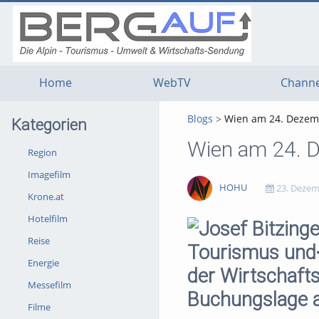
g
g
g
t
t
t
n
m
f
c
Home
WebTV
Channe
Blogs
Wien am 24. Dezemb
Kategorien
Wien am 24. D
Region
Imagefilm
HOHU
23. Dezem
Krone.at
Hotelfilm
4172
0
0
0
Reise
views
Kommentare
likes
favorites
Energie
Messefilm
Filme