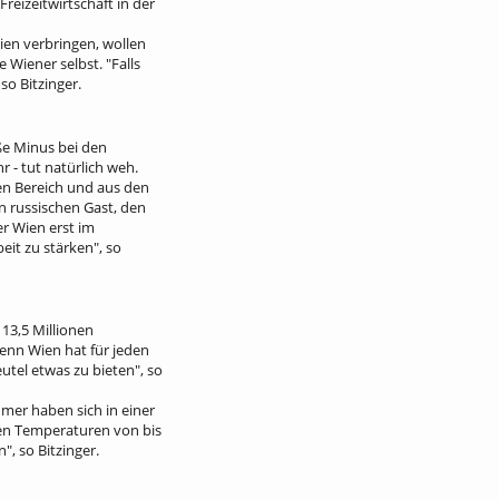
Freizeitwirtschaft in der
ien verbringen, wollen
Wiener selbst. "Falls
so Bitzinger.
ße Minus bei den
 - tut natürlich weh.
gen Bereich und aus den
n russischen Gast, den
r Wien erst im
t zu stärken", so
 13,5 Millionen
denn Wien hat für jeden
tel etwas zu bieten", so
mer haben sich in einer
len Temperaturen von bis
, so Bitzinger.