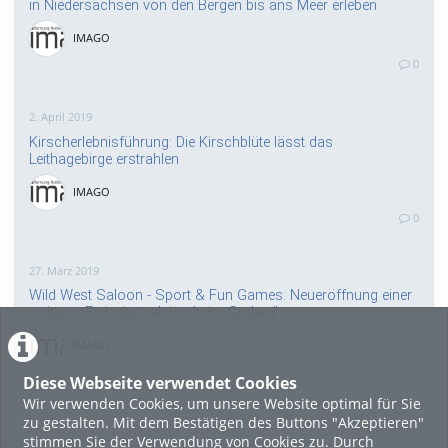
in Niedersachsen von den Bergen bis ans Meer erleben
IMAGO
0
2. April 2019
Kirscherlebnisführung: Die Kirschblüte lässt das
Leithagebirge erstrahlen
IMAGO
0
27. März 2019
Wild West Saloon - Sport & Fun Games: Neueröffnung einer
weiteren Freizeitattraktion beim Graben"
IMAGO
0
Diese Webseite verwendet Cookies
Wir verwenden Cookies, um unsere Website optimal für Sie
zu gestalten. Mit dem Bestätigen des Buttons "Akzeptieren"
1. Februar 2019
stimmen Sie der Verwendung von Cookies zu. Durch