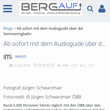
Blogs
Ab sofort mit dem Audioguide über die
Semmeringbahn
Ab sofort mit dem Audioguide über die Semmeringbahn
IMAGO
22. Juli 2019
4308
0
0
0
4308
0
0
0
views
Kommentare
likes
favorites
Fotograf: Jürgen Schwarzmair
Fotocredit: © Jürgen Schwarzmair ÖBB
Rund 5.000 Personen fahren täglich mit den ÖBB über den
Semmering. Unkommentiert ziehen die Wiener Alpen mit der