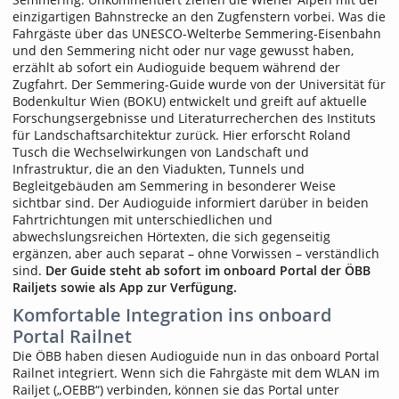
einzigartigen Bahnstrecke an den Zugfenstern vorbei. Was die
Fahrgäste über das UNESCO-Welterbe Semmering-Eisenbahn
und den Semmering nicht oder nur vage gewusst haben,
erzählt ab sofort ein Audioguide bequem während der
Zugfahrt. Der Semmering-Guide wurde von der Universität für
Bodenkultur Wien (BOKU) entwickelt und greift auf aktuelle
Forschungsergebnisse und Literaturrecherchen des Instituts
für Landschaftsarchitektur zurück. Hier erforscht Roland
Tusch die Wechselwirkungen von Landschaft und
Infrastruktur, die an den Viadukten, Tunnels und
Begleitgebäuden am Semmering in besonderer Weise
sichtbar sind. Der Audioguide informiert darüber in beiden
Fahrtrichtungen mit unterschiedlichen und
abwechslungsreichen Hörtexten, die sich gegenseitig
ergänzen, aber auch separat – ohne Vorwissen – verständlich
sind.
Der Guide steht ab sofort im onboard Portal der ÖBB
Railjets sowie als App zur Verfügung.
Komfortable Integration ins onboard
Portal Railnet
Die ÖBB haben diesen Audioguide nun in das onboard Portal
Railnet integriert. Wenn sich die Fahrgäste mit dem WLAN im
Railjet („OEBB“) verbinden, können sie das Portal unter