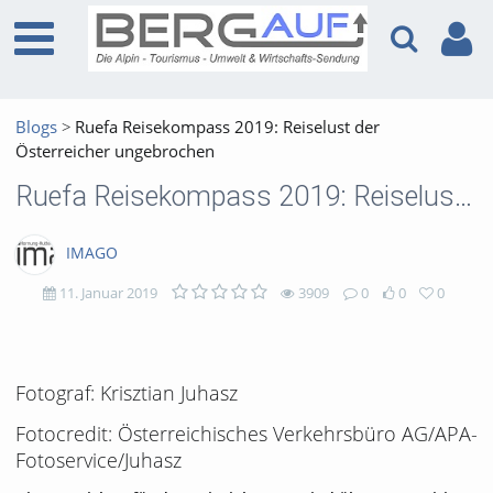
Blogs
Ruefa Reisekompass 2019: Reiselust der
Österreicher ungebrochen
Ruefa Reisekompass 2019: Reiselust der Österreicher ungebrochen
IMAGO
11. Januar 2019
3909
0
0
0
3909
0
0
0
views
Kommentare
likes
favorites
Fotograf: Krisztian Juhasz
Fotocredit: Österreichisches Verkehrsbüro AG/APA-
Fotoservice/Juhasz