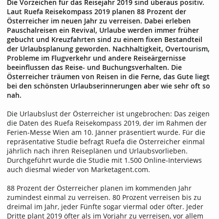
Die Vorzeichen für das Reisejahr 2019 sind überaus positiv.
Laut Ruefa Reisekompass 2019 planen 88 Prozent der
Österreicher im neuen Jahr zu verreisen. Dabei erleben
Pauschalreisen ein Revival, Urlaube werden immer früher
gebucht und Kreuzfahrten sind zu einem fixen Bestandteil
der Urlaubsplanung geworden. Nachhaltigkeit, Overtourism,
Probleme im Flugverkehr und andere Reiseärgernisse
beeinflussen das Reise- und Buchungsverhalten. Die
Österreicher träumen von Reisen in die Ferne, das Gute liegt
bei den schönsten Urlaubserinnerungen aber wie sehr oft so
nah.
Die Urlaubslust der Österreicher ist ungebrochen: Das zeigen
die Daten des Ruefa Reisekompass 2019, der im Rahmen der
Ferien-Messe Wien am 10. Jänner präsentiert wurde. Für die
repräsentative Studie befragt Ruefa die Österreicher einmal
jährlich nach ihren Reiseplänen und Urlaubsvorlieben.
Durchgeführt wurde die Studie mit 1.500 Online-Interviews
auch diesmal wieder von Marketagent.com.
88 Prozent der Österreicher planen im kommenden Jahr
zumindest einmal zu verreisen. 80 Prozent verreisen bis zu
dreimal im Jahr, jeder Fünfte sogar viermal oder öfter. Jeder
Dritte plant 2019 öfter als im Vorjahr zu verreisen, vor allem