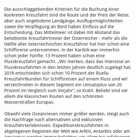
Die ausschlaggebenden Kriterien für die Buchung einer
konkreten Kreuzfahrt sind die Route und der Preis der Reise,
aber auch angebotene Landgänge, Ausflugsmöglichkeiten
sowie die Verpflegung an Bord haben Einfluss auf die
Entscheidung. Das Mittelmeer ist dabei mit Abstand das
beliebteste Kreuzfahrtrevier der Österreicher - mehr als die
Hälfte aller österreichischen Kreuzfahrer hat hier schon eine
Schiffsreise unternommen. In der Karibik war immerhin
schon jeder Fünfte. 13 Prozent haben schon eine
Flusskreuzfahrt gemacht. „Wir merken, dass das Interesse an
Flusskreuzfahrten in den letzten Jahren deutlich zugelegt hat.
2018 entschieden sich schon 10 Prozent der Ruefa-
Kreuzfahrtkunden für Schiffsreisen auf einem Fluss und wir
verzeichneten in diesem Segment ein Umsatzplus von 20
Prozent im Vergleich zum Vorjahr“, so Krahl. Beliebt sind vor
allem die klassischen Routen auf den schönsten
Wasserstraßen Europas.
Obwohl viele Ozeanriesen immer größer werden, steigt auch
die Nachfrage nach alternativen und exklusiven
Kreuzfahrterlebnissen. Expeditionskreuzfahrten in
abgelegenen Regionen der Welt wie Arktis, Antarktis oder am
Amazonas werden immer beliebter, vor allem bei erfahrenen