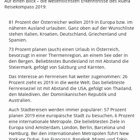
Auf einen Blick – die wesentlichsten Erkenntnisse des Ruefa
Reisekompass 2019:
81 Prozent der Österreicher wollen 2019 in Europa bzw. im
näheren Ausland urlauben. Ganz oben auf der Wunschliste
stehen Italien, Kroatien, Deutschland, Griechenland und
Spanien.
73 Prozent planen (auch) einen Urlaub in Österreich,
bevorzugt in einer Thermenregion, an einem See oder in
den Bergen. Beliebtestes Bundesland ist mit Abstand die
Steiermark, gefolgt von Salzburg und Kärnten.
Das Interesse an Fernreisen hat weiter zugenommen: 26
Prozent zieht es 2019 in die weite Welt. Das beliebteste
Fernreiseziel ist mit Abstand die USA, gefolgt von Thailand,
den Malediven, der Dominikanischen Republik und
Australien.
Auch Städtereisen werden immer populärer: 57 Prozent
planen 2019 eine europäische Stadt zu besuchen, 6 Prozent
eine internationale Metropole. Die beliebtesten Ziele in
Europa sind Amsterdam, London, Berlin, Barcelona und
Hamburg. Bei den internationalen Metropolen führt New
York vor Dubai, San Francisco, Bangkok, Miami und Tokio.