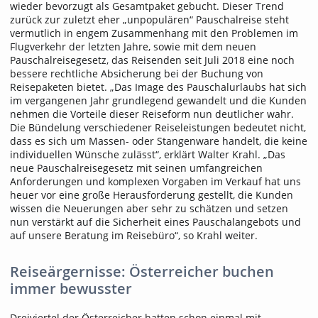
wieder bevorzugt als Gesamtpaket gebucht. Dieser Trend
zurück zur zuletzt eher „unpopulären“ Pauschalreise steht
vermutlich in engem Zusammenhang mit den Problemen im
Flugverkehr der letzten Jahre, sowie mit dem neuen
Pauschalreisegesetz, das Reisenden seit Juli 2018 eine noch
bessere rechtliche Absicherung bei der Buchung von
Reisepaketen bietet. „Das Image des Pauschalurlaubs hat sich
im vergangenen Jahr grundlegend gewandelt und die Kunden
nehmen die Vorteile dieser Reiseform nun deutlicher wahr.
Die Bündelung verschiedener Reiseleistungen bedeutet nicht,
dass es sich um Massen- oder Stangenware handelt, die keine
individuellen Wünsche zulässt“, erklärt Walter Krahl. „Das
neue Pauschalreisegesetz mit seinen umfangreichen
Anforderungen und komplexen Vorgaben im Verkauf hat uns
heuer vor eine große Herausforderung gestellt, die Kunden
wissen die Neuerungen aber sehr zu schätzen und setzen
nun verstärkt auf die Sicherheit eines Pauschalangebots und
auf unsere Beratung im Reisebüro“, so Krahl weiter.
Reiseärgernisse: Österreicher buchen
immer bewusster
Dreiviertel der Österreicher hatten schon einmal mit