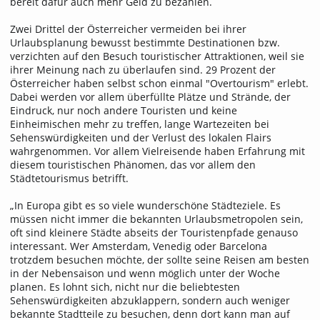
bereit dafür auch mehr Geld zu bezahlen.
Zwei Drittel der Österreicher vermeiden bei ihrer
Urlaubsplanung bewusst bestimmte Destinationen bzw.
verzichten auf den Besuch touristischer Attraktionen, weil sie
ihrer Meinung nach zu überlaufen sind. 29 Prozent der
Österreicher haben selbst schon einmal "Overtourism" erlebt.
Dabei werden vor allem überfüllte Plätze und Strände, der
Eindruck, nur noch andere Touristen und keine
Einheimischen mehr zu treffen, lange Wartezeiten bei
Sehenswürdigkeiten und der Verlust des lokalen Flairs
wahrgenommen. Vor allem Vielreisende haben Erfahrung mit
diesem touristischen Phänomen, das vor allem den
Städtetourismus betrifft.
„In Europa gibt es so viele wunderschöne Städteziele. Es
müssen nicht immer die bekannten Urlaubsmetropolen sein,
oft sind kleinere Städte abseits der Touristenpfade genauso
interessant. Wer Amsterdam, Venedig oder Barcelona
trotzdem besuchen möchte, der sollte seine Reisen am besten
in der Nebensaison und wenn möglich unter der Woche
planen. Es lohnt sich, nicht nur die beliebtesten
Sehenswürdigkeiten abzuklappern, sondern auch weniger
bekannte Stadtteile zu besuchen, denn dort kann man auf