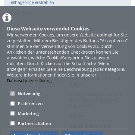
Leithagebirge erstrahlen
IMAGO
0
Diese Webseite verwendet Cookies
Wir verwenden Cookies, um unsere Website optimal für Sie
27. März 2019
zu gestalten. Mit dem Bestätigen des Buttons "Akzeptieren"
Wild West Saloon - Sport & Fun Games: Neueröffnung einer
stimmen Sie der Verwendung von Cookies zu. Durch
weiteren Freizeitattraktion beim Graben"
Anklicken der untenstehenden Checkboxen können Sie
About
Legal Info
auswählen, welche Cookie-Kategorien Sie zulassen
IMAGO
möchten. Durch Klicken auf die Schaltfläche "Mehr
Terms and Conditions for the
0
anzeigen" erhalten Sie eine Beschreibung jeder Kategorie.
Usage of this ViMP based
Weitere Informationen finden Sie in unserer
website (including all sub-
Datenschutzerklärung
.
1. Februar 2019
pages)
Ferienvergünstigungen am 24. Wiener Eistraum – So cool
Notwendig
Privacy Statement for this
kann schulfrei sein
ViMP based Website incl.
Präferenzen
IMAGO
Sub-pages
0
Marketing
Imprint
Partnerschaften
Alle Blogeinträge zeigen
Cookie-Zustimmung