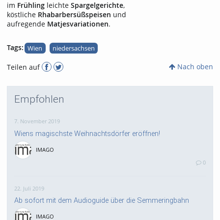
im
Frühling
leichte
Spargelgerichte
,
köstliche
Rhabarbersüßspeisen
und
aufregende
Matjesvariationen
.
Tags:
Wien
niedersachsen
Nach oben
Teilen auf
Empfohlen
7. November 2019
Wiens magischste Weihnachtsdörfer eröffnen!
IMAGO
0
22. Juli 2019
Ab sofort mit dem Audioguide über die Semmeringbahn
IMAGO