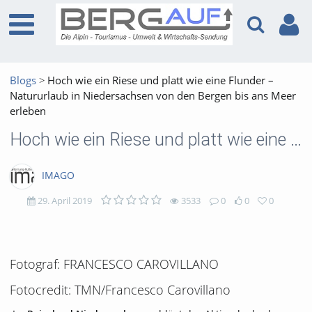
Blogs
Hoch wie ein Riese und platt wie eine Flunder –
Natururlaub in Niedersachsen von den Bergen bis ans Meer
erleben
Hoch wie ein Riese und platt wie eine Flunder – Natururlaub in Niedersachsen von den Bergen bis ans Meer erleben
IMAGO
29. April 2019
3533
0
0
0
3533
0
0
0
views
Kommentare
likes
favorites
Fotograf: FRANCESCO CAROVILLANO
Fotocredit: TMN/Francesco Carovillano