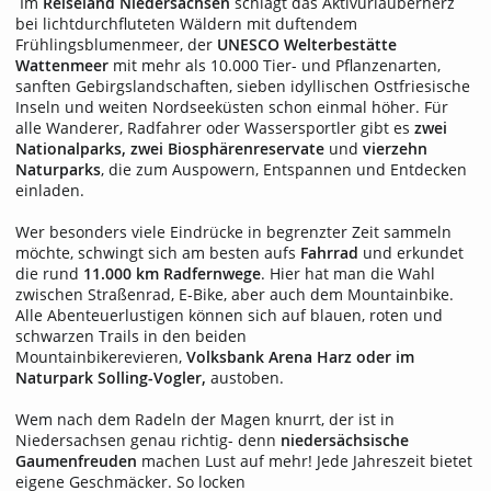
Im
Reiseland Niedersachsen
schlägt das Aktivurlauberherz
bei lichtdurchfluteten Wäldern mit duftendem
Frühlingsblumenmeer, der
UNESCO Welterbestätte
Wattenmeer
mit mehr als 10.000 Tier- und Pflanzenarten,
sanften Gebirgslandschaften, sieben idyllischen Ostfriesische
Inseln und weiten Nordseeküsten schon einmal höher. Für
alle Wanderer, Radfahrer oder Wassersportler gibt es
zwei
Nationalparks, zwei Biosphärenreservate
und
vierzehn
Naturparks
, die zum Auspowern, Entspannen und Entdecken
einladen.
Wer besonders viele Eindrücke in begrenzter Zeit sammeln
möchte, schwingt sich am besten aufs
Fahrrad
und erkundet
die rund
11.000 km Radfernwege
. Hier hat man die Wahl
zwischen Straßenrad, E-Bike, aber auch dem Mountainbike.
Alle Abenteuerlustigen können sich auf blauen, roten und
schwarzen Trails in den beiden
Mountainbikerevieren,
Volksbank Arena Harz oder im
Naturpark Solling-Vogler,
austoben.
Wem nach dem Radeln der Magen knurrt, der ist in
Niedersachsen genau richtig- denn
niedersächsische
Gaumenfreuden
machen Lust auf mehr! Jede Jahreszeit bietet
eigene Geschmäcker. So locken