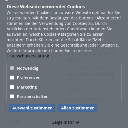
Diese Webseite verwendet Cookies
Wir verwenden Cookies, um unsere Website optimal für Sie
1. Februar 2019
zu gestalten. Mit dem Bestätigen des Buttons "Akzeptieren"
Ferienvergünstigungen am 24. Wiener Eistraum – So cool
stimmen Sie der Verwendung von Cookies zu. Durch
kann schulfrei sein
Anklicken der untenstehenden Checkboxen können Sie
About
Legal Info
auswählen, welche Cookie-Kategorien Sie zulassen
IMAGO
möchten. Durch Klicken auf die Schaltfläche "Mehr
Terms and Conditions for the
0
anzeigen" erhalten Sie eine Beschreibung jeder Kategorie.
Usage of this ViMP based
Weitere Informationen finden Sie in unserer
website (including all sub-
Datenschutzerklärung
.
11. Januar 2019
pages)
Ruefa Reisekompass 2019: Reiselust der Österreicher
Notwendig
Privacy Statement for this
ungebrochen
ViMP based Website incl.
Präferenzen
IMAGO
Sub-pages
0
Marketing
Imprint
Partnerschaften
Alle Blogeinträge zeigen
Cookie-Zustimmung
Auswahl zustimmen
Allen zustimmen
Links
Sitemap
Zeige mehr