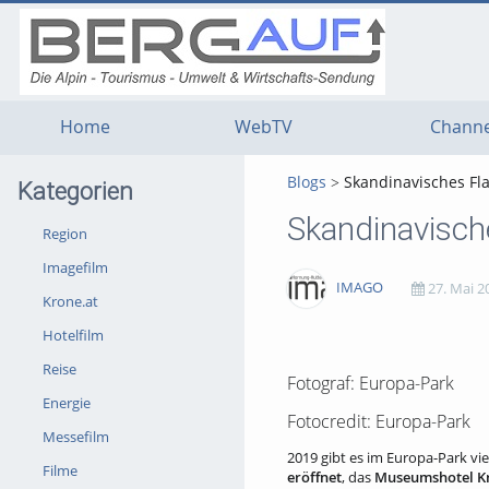
g
g
g
t
t
t
n
m
f
c
Home
WebTV
Channe
Blogs
Skandinavisches Fla
Kategorien
Skandinavische
Region
Imagefilm
IMAGO
27. Mai 2
Krone.at
Hotelfilm
3611
0
0
0
Reise
views
Kommentare
likes
favorites
Fotograf: Europa-Park
Energie
Fotocredit: Europa-Park
Messefilm
2019 gibt es im Europa-Park vi
Filme
eröffnet
, das
Museumshotel K