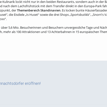
te Kulinarik lockt nicht nur in den beiden Restaurants, sondern auch in der
nd nach dem Lachsfrühstück mit dem Transfer direkt in den Europa-Park fah
nzpunkt, der
Themenbereich Skandinavien
. Es locken bunte Häuserfassaden
uset“, die Eisdiele „Is Huset“ sowie die drei Shops „Sportsbutikk“, „Snorri's 
oxx“.
ch über 5,6 Mio. Besucherinnen und Besuchern unvergessliche Tage und Näch
, mehr als 100 Attraktionen und 13 Achterbahnen in 15 europäischen The
nachtsdörfer eröffnen!