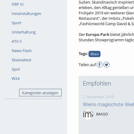
Suiten. Skandinavisch inspirier
ORF III
erleben, den Alltag genießen u
Frühjahr 2019 ein weiterer Gla
Veranstaltungen
Restaurant“, der Imbiss „Fiskeh
Sport
„Fashionworld Camp David & S
Unterhaltung
Der
Europa-Park
bietet jährli
Stunden Showprogramm täglich
ATV II
News Flash
Tags:
Wien
Skiareatest
Teilen auf
Spot
W24
Empfohlen
Kategorien anzeigen
7. November 2019
Wiens magischste Weih
IMAGO