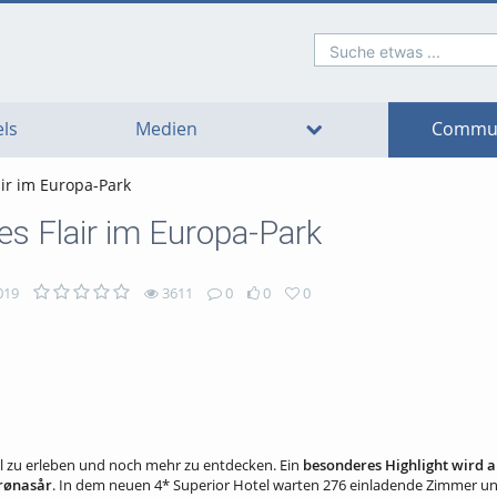
Suche etwas ...
o
o
o
o
o
o
avigation
ain
ooter
ontent
ls
Medien
Commun
ir im Europa-Park
s Flair im Europa-Park
019
3611
0
0
0
el zu erleben und noch mehr zu entdecken. Ein
besonderes Highlight wird a
rønasår
. In dem neuen 4* Superior Hotel warten 276 einladende Zimmer und