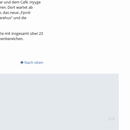
 Bar und dem Café. Hyyge
ren. Dort wartet ab
, das neue „Fjord-
Varehus“ und die
te mit insgesamt über 23
menbereichen.
Nach oben
0