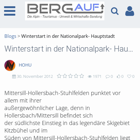
Blogs
Winterstart in der Nationalpark- Hauptstadt
Winterstart in der Nationalpark- Hauptstadt
HOHU
30. November 2012
1971
0
0
0
1971
0
0
0
Mittersill-Hollersbach-Stuhlfelden punktet vor
allem mit ihrer
views
Kommentare
likes
favorites
außergewöhnlicher Lage, denn in
Hollersbach/Mittersill befindet sich
der südlichste Einstieg in das legendäre Skigebiet
Kitzbühel und im
Süden von Mittersill-Hollersbach-Stuhlfelden liegt