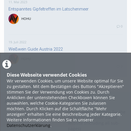
11. Mai 2023
Entspanntes Gipfeltreffen im Latschenmeer
HOHU
0
19. Juli 2022
Weißwein Guide Austria 2022
HOHU
0
Diese Webseite verwendet Cookies
Wir verwenden Cookies, um unsere Website optimal für Sie
16. Mai 2022
zu gestalten. Mit dem Bestätigen des Buttons "Akzeptieren"
neuer Test-Newsbeitrag
stimmen Sie der Verwendung von Cookies zu. Durch
Anklicken der untenstehenden Checkboxen können Sie
HOHU
About
Legal Info
auswählen, welche Cookie-Kategorien Sie zulassen
0
möchten. Durch Klicken auf die Schaltfläche "Mehr
Terms and Conditions for the
anzeigen" erhalten Sie eine Beschreibung jeder Kategorie.
Usage of this ViMP based
Weitere Informationen finden Sie in unserer
9. Mai 2022
website (including all sub-
Datenschutzerklärung
.
pages)
¨Haager Lies reloaded“ - der neue Top-Radweg in OÖ