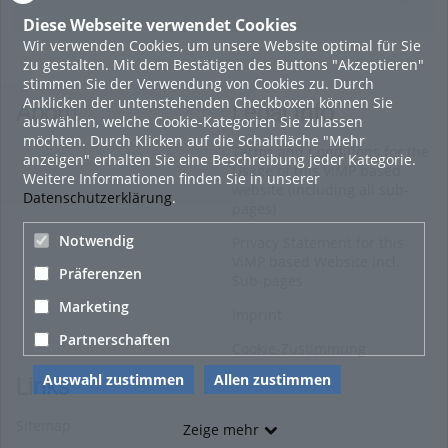
Diese Webseite verwendet Cookies
Wir verwenden Cookies, um unsere Website optimal für Sie
16. Mai 2022
zu gestalten. Mit dem Bestätigen des Buttons "Akzeptieren"
neuer Test-Newsbeitrag
stimmen Sie der Verwendung von Cookies zu. Durch
Anklicken der untenstehenden Checkboxen können Sie
HOHU
About
Legal Info
auswählen, welche Cookie-Kategorien Sie zulassen
0
möchten. Durch Klicken auf die Schaltfläche "Mehr
Terms and Conditions for the
anzeigen" erhalten Sie eine Beschreibung jeder Kategorie.
Usage of this ViMP based
Weitere Informationen finden Sie in unserer
9. Mai 2022
website (including all sub-
Datenschutzerklärung
.
pages)
¨Haager Lies reloaded“ - der neue Top-Radweg in OÖ
verbindet
Notwendig
Privacy Statement for this
ViMP based Website incl.
HOHU
Präferenzen
Sub-pages
0
Marketing
Imprint
Alle Blogeinträge zeigen
Partnerschaften
Cookie-Zustimmung
Auswahl zustimmen
Allen zustimmen
Links
Sitemap
Zeige mehr