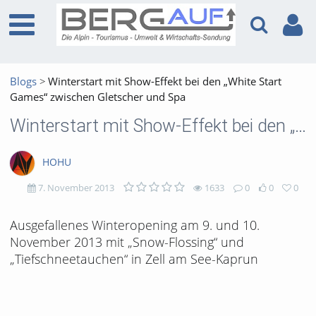
Blogs
Winterstart mit Show-Effekt bei den „White Start
Games“ zwischen Gletscher und Spa
Winterstart mit Show-Effekt bei den „White Start Games“ zwischen Gletscher und Spa
HOHU
7. November 2013
1633
0
0
0
1633
0
0
0
Ausgefallenes Winteropening am 9. und 10.
November 2013 mit „Snow-Flossing“ und
views
Kommentare
likes
favorites
„Tiefschneetauchen“ in Zell am See-Kaprun