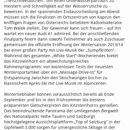
„Tiefschneetauchen“, um einen Unterwasserparcours zu
meistern und Schnelligkeit auf der Wasserrutsche zu
beweisen. In der spannenden Endausscheidung am Abend
müssen sich die Finalisten im Ortszentrum von Kaprun den
kniffligen Fragen von Österreichs beliebtem Radiomoderator
Tom Walek stellen. Der Gewinner kann sich freuen – auf ihn
wartet ein neuer Audi A1 admired. Bei der anschließenden
Finalparty feiern dann sowohl Teilnehmer als auch Zuschauer
gemeinsam die offizielle Eröffnung der Wintersaison 2013/14
bei einer großen Party mit Live-Musik der „Sumpfkröten“.
Während des gesamten „White Start“-Wochenendes bietet
das Kitzsteinhorn ein abwechslungsreiches
Rahmenprogramm: von kostenlosen Tests der neuesten
Wintersportartikel über ein „Massage-Drive-In“ für
Entspannung zwischen den Skischwüngen bis hin zu
klassischem Après-Ski mit Live-Musik im Alpincenter.
Winterliebhaber können voraussichtlich bereits ab Ende
September und bis in den Frühsommer die bestens
präparierten Gletscherpisten des Kitzsteinhorns genießen.
Das beeindruckende Panorama der umliegenden Bergwelt
des Nationalparks Hohe Tauern und Salzburgs
höchstgelegene Aussichtsplattform „Top of Salzburg“ in der
Gipfelwelt 3.000 sorgen für unvergessliche Skitage in der