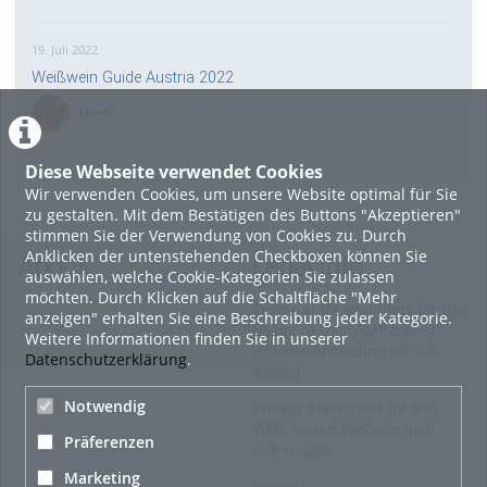
19. Juli 2022
Weißwein Guide Austria 2022
HOHU
0
Diese Webseite verwendet Cookies
Wir verwenden Cookies, um unsere Website optimal für Sie
16. Mai 2022
zu gestalten. Mit dem Bestätigen des Buttons "Akzeptieren"
neuer Test-Newsbeitrag
stimmen Sie der Verwendung von Cookies zu. Durch
Anklicken der untenstehenden Checkboxen können Sie
HOHU
About
Legal Info
auswählen, welche Cookie-Kategorien Sie zulassen
0
möchten. Durch Klicken auf die Schaltfläche "Mehr
Terms and Conditions for the
anzeigen" erhalten Sie eine Beschreibung jeder Kategorie.
Usage of this ViMP based
Weitere Informationen finden Sie in unserer
9. Mai 2022
website (including all sub-
Datenschutzerklärung
.
pages)
¨Haager Lies reloaded“ - der neue Top-Radweg in OÖ
verbindet
Notwendig
Privacy Statement for this
ViMP based Website incl.
HOHU
Präferenzen
Sub-pages
0
Marketing
Imprint