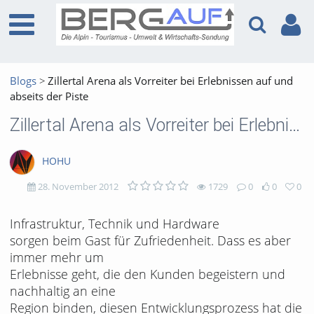
Blogs
Zillertal Arena als Vorreiter bei Erlebnissen auf und
abseits der Piste
Zillertal Arena als Vorreiter bei Erlebnissen auf und abseits der Piste
HOHU
28. November 2012
1729
0
0
0
1729
0
0
0
Infrastruktur, Technik und Hardware
sorgen beim Gast für Zufriedenheit. Dass es aber
views
Kommentare
likes
favorites
immer mehr um
Erlebnisse geht, die den Kunden begeistern und
nachhaltig an eine
Region binden, diesen Entwicklungsprozess hat die