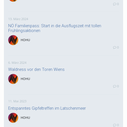
0
13. März 2024
NÖ Familienpass: Start in die Ausflugszeit mit tollen
Frühlingsaktionen
HOHU
0
6. März 2024
Waldness vor den Toren Wiens
HOHU
0
11. Mai 2023
Entspanntes Gipfeltreffen im Latschenmeer
HOHU
0