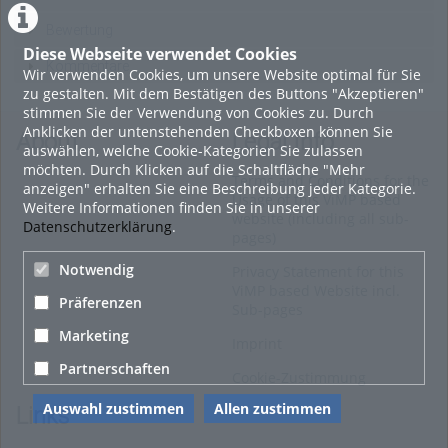
Bewertung
Diese Webseite verwendet Cookies
Kommentare
Wir verwenden Cookies, um unsere Website optimal für Sie
zu gestalten. Mit dem Bestätigen des Buttons "Akzeptieren"
stimmen Sie der Verwendung von Cookies zu. Durch
Anklicken der untenstehenden Checkboxen können Sie
About
Legal Info
auswählen, welche Cookie-Kategorien Sie zulassen
möchten. Durch Klicken auf die Schaltfläche "Mehr
Terms and Conditions for the
anzeigen" erhalten Sie eine Beschreibung jeder Kategorie.
Usage of this ViMP based
Weitere Informationen finden Sie in unserer
website (including all sub-
Datenschutzerklärung
.
pages)
Notwendig
Privacy Statement for this
ViMP based Website incl.
Präferenzen
Sub-pages
Marketing
Imprint
Partnerschaften
Cookie-Zustimmung
Auswahl zustimmen
Allen zustimmen
Links