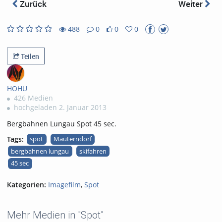
abs
Zurück
Weiter
488
0
0
0
0
0
488
0
likes
favorites
views
Kommentare
Teilen
HOHU
426 Medien
hochgeladen 2. Januar 2013
Bergbahnen Lungau Spot 45 sec.
Tags:
spot
Mauterndorf
bergbahnen lungau
skifahren
45 sec
Kategorien:
Imagefilm
,
Spot
Mehr Medien in "Spot"