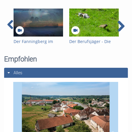
Der Fanningberg im
Der Berufsjäger - Die
Fan
Lungau
Jagd im Gesäuse
201
Empfohlen
Alles