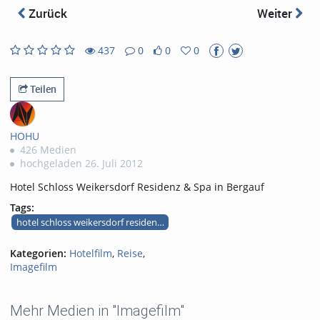
abs
Zurück
Weiter
437
0
0
0
0
0
437
0
likes
favorites
views
Kommentare
Teilen
HOHU
426 Medien
hochgeladen 26. Juli 2012
Hotel Schloss Weikersdorf Residenz & Spa in Bergauf
Tags:
hotel schloss weikersdorf residenz bergauf
Kategorien:
Hotelfilm
,
Reise
,
Imagefilm
Mehr Medien in "Imagefilm"