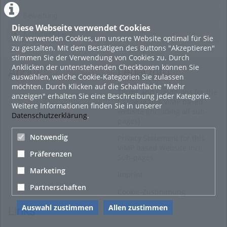
Bewertung
Diese Webseite verwendet Cookies
Kommentare
Wir verwenden Cookies, um unsere Website optimal für Sie
zu gestalten. Mit dem Bestätigen des Buttons "Akzeptieren"
stimmen Sie der Verwendung von Cookies zu. Durch
Anklicken der untenstehenden Checkboxen können Sie
About
Legal Info
auswählen, welche Cookie-Kategorien Sie zulassen
möchten. Durch Klicken auf die Schaltfläche "Mehr
Terms and Conditions for the
anzeigen" erhalten Sie eine Beschreibung jeder Kategorie.
Usage of this ViMP based
Weitere Informationen finden Sie in unserer
website (including all sub-
Datenschutzerklärung
.
pages)
Notwendig
Privacy Statement for this
ViMP based Website incl.
Präferenzen
Sub-pages
Marketing
Imprint
Partnerschaften
Cookie-Zustimmung
Auswahl zustimmen
Allen zustimmen
Links