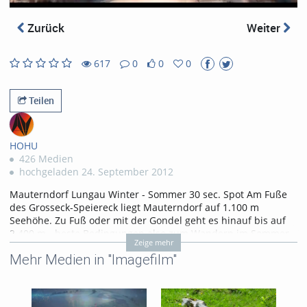
abs
Zurück
Weiter
617
0
0
0
0
0
617
0
likes
favorites
views
Kommentare
Teilen
HOHU
426 Medien
hochgeladen 24. September 2012
Mauterndorf Lungau Winter - Sommer 30 sec. Spot Am Fuße
des Grosseck-Speiereck liegt Mauterndorf auf 1.100 m
Seehöhe. Zu Fuß oder mit der Gondel geht es hinauf bis auf
2.400 m - beste Bedingungen also zum Wandern im Sommer
Zeige mehr
und zum Skifahren im Winter. Das historische Ortszentrum
Mehr Medien in "Imagefilm"
und die Burg Mauterndorf aus dem 13. Jahrhundert bilden
eine einzigartige Kulisse für zahlreiche Veranstaltungen wie
z.B. das alljährliche Mittelalterfest oder die weit über die
Grenzen hinaus bekannten Samsonumzüge.