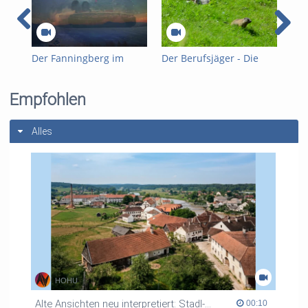
Tags:
bergauf
Winter
Mauterndorf
Lungau
sommer
Der Fanningberg im
Der Berufsjäger - Die
Fan
Lungau
Jagd im Gesäuse
201
Kategorien:
Region
,
Reise
,
Imagefilm
,
Spot
Empfohlen
Alles
HOHU
Alte Ansichten neu interpretiert: Stadl-Paura um 1900
00:10 duration
00:10