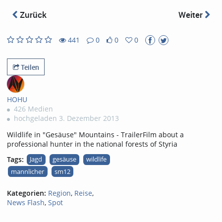
abs
Zurück
Weiter
441
0
0
0
0
0
441
0
likes
favorites
views
Kommentare
Teilen
HOHU
426 Medien
hochgeladen 3. Dezember 2013
Wildlife in "Gesäuse" Mountains - TrailerFilm about a
professional hunter in the national forests of Styria
Tags:
Jagd
gesäuse
wildlife
mannlicher
sm12
Kategorien:
Region
,
Reise
,
News Flash
,
Spot