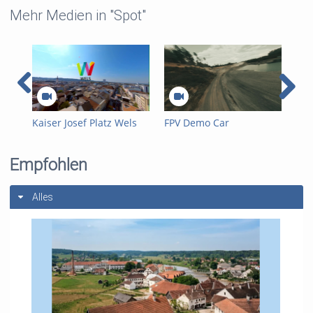
Mehr Medien in "Spot"
Kaiser Josef Platz Wels
FPV Demo Car
FPV
FPV Flug
Empfohlen
Alles