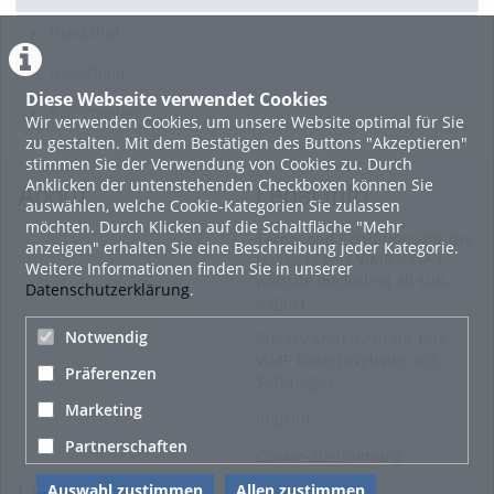
Beliebtheit
Bewertung
Diese Webseite verwendet Cookies
Kommentare
Wir verwenden Cookies, um unsere Website optimal für Sie
zu gestalten. Mit dem Bestätigen des Buttons "Akzeptieren"
stimmen Sie der Verwendung von Cookies zu. Durch
Anklicken der untenstehenden Checkboxen können Sie
About
Legal Info
auswählen, welche Cookie-Kategorien Sie zulassen
möchten. Durch Klicken auf die Schaltfläche "Mehr
Terms and Conditions for the
anzeigen" erhalten Sie eine Beschreibung jeder Kategorie.
Usage of this ViMP based
Weitere Informationen finden Sie in unserer
website (including all sub-
Datenschutzerklärung
.
pages)
Notwendig
Privacy Statement for this
ViMP based Website incl.
Präferenzen
Sub-pages
Marketing
Imprint
Partnerschaften
Cookie-Zustimmung
Auswahl zustimmen
Allen zustimmen