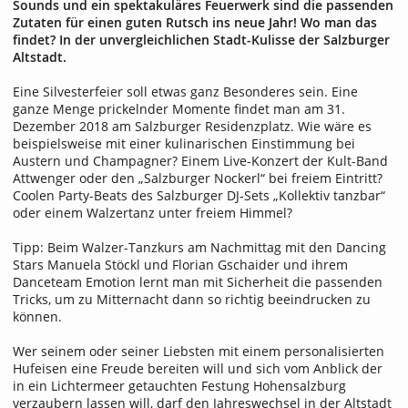
Sounds und ein spektakuläres Feuerwerk sind die passenden
Zutaten für einen guten Rutsch ins neue Jahr! Wo man das
findet? In der unvergleichlichen Stadt-Kulisse der Salzburger
Altstadt.
Eine Silvesterfeier soll etwas ganz Besonderes sein. Eine
ganze Menge prickelnder Momente findet man am 31.
Dezember 2018 am Salzburger Residenzplatz. Wie wäre es
beispielsweise mit einer kulinarischen Einstimmung bei
Austern und Champagner? Einem Live-Konzert der Kult-Band
Attwenger oder den „Salzburger Nockerl“ bei freiem Eintritt?
Coolen Party-Beats des Salzburger DJ-Sets „Kollektiv tanzbar“
oder einem Walzertanz unter freiem Himmel?
Tipp: Beim Walzer-Tanzkurs am Nachmittag mit den Dancing
Stars Manuela Stöckl und Florian Gschaider und ihrem
Danceteam Emotion lernt man mit Sicherheit die passenden
Tricks, um zu Mitternacht dann so richtig beeindrucken zu
können.
Wer seinem oder seiner Liebsten mit einem personalisierten
Hufeisen eine Freude bereiten will und sich vom Anblick der
in ein Lichtermeer getauchten Festung Hohensalzburg
verzaubern lassen will, darf den Jahreswechsel in der Altstadt