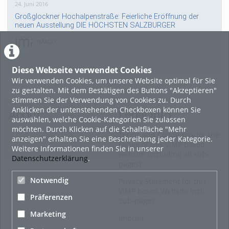
24. Juni 2016
Großglockner Hochalpenstraße: Feierliche Eröffnung der
neuen Ausstellung DIE HÖCHSTEN SALZBURGER
IMAGO
0
Diese Webseite verwendet Cookies
Wir verwenden Cookies, um unsere Website optimal für Sie
18. Februar 2015
zu gestalten. Mit dem Bestätigen des Buttons "Akzeptieren"
Altstadt Salzburg Fashion Night
stimmen Sie der Verwendung von Cookies zu. Durch
Anklicken der untenstehenden Checkboxen können Sie
HOHU
About
Legal Info
auswählen, welche Cookie-Kategorien Sie zulassen
0
möchten. Durch Klicken auf die Schaltfläche "Mehr
Terms and Conditions for the
anzeigen" erhalten Sie eine Beschreibung jeder Kategorie.
Usage of this ViMP based
Alle Blogeinträge zeigen
Weitere Informationen finden Sie in unserer
website (including all sub-
Datenschutzerklärung
.
pages)
Notwendig
Privacy Statement for this
ViMP based Website incl.
Präferenzen
Sub-pages
Marketing
Imprint