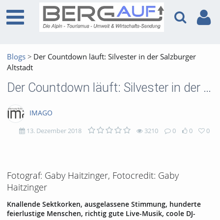
Blogs
Der Countdown läuft: Silvester in der Salzburger
Altstadt
Der Countdown läuft: Silvester in der Salzburger Altstadt
IMAGO
13. Dezember 2018
3210
0
0
0
3210
0
0
0
views
Kommentare
likes
favorites
Fotograf: Gaby Haitzinger, Fotocredit: Gaby
Haitzinger
Knallende Sektkorken, ausgelassene Stimmung, hunderte
feierlustige Menschen, richtig gute Live-Musik, coole DJ-