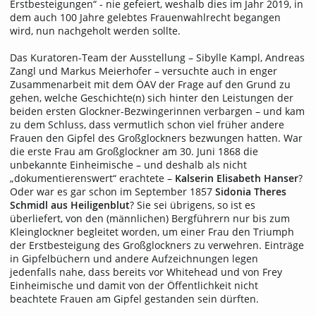
Erstbesteigungen“ - nie gefeiert, weshalb dies im Jahr 2019, in
dem auch 100 Jahre gelebtes Frauenwahlrecht begangen
wird, nun nachgeholt werden sollte.
Das Kuratoren-Team der Ausstellung – Sibylle Kampl, Andreas
Zangl und Markus Meierhofer – versuchte auch in enger
Zusammenarbeit mit dem ÖAV der Frage auf den Grund zu
gehen, welche Geschichte(n) sich hinter den Leistungen der
beiden ersten Glockner-Bezwingerinnen verbargen – und kam
zu dem Schluss, dass vermutlich schon viel früher andere
Frauen den Gipfel des Großglockners bezwungen hatten. War
die erste Frau am Großglockner am 30. Juni 1868 die
unbekannte Einheimische – und deshalb als nicht
„dokumentierenswert“ erachtete –
Kalserin Elisabeth Hanser
?
Oder war es gar schon im September 1857
Sidonia Theres
Schmidl aus Heiligenblut
? Sie sei übrigens, so ist es
überliefert, von den (männlichen) Bergführern nur bis zum
Kleinglockner begleitet worden, um einer Frau den Triumph
der Erst­besteigung des Großglockners zu verwehren. Einträge
in Gipfelbüchern und andere Aufzeichnungen legen
jedenfalls nahe, dass bereits vor Whitehead und von Frey
Einheimische und damit von der Öffentlichkeit nicht
beachtete Frauen am Gipfel gestanden sein dürften.