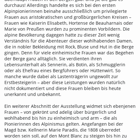
durchaus! Allerdings handelte es sich bei den ersten
Alpinpionierinnen beinahe ausschließlich um privilegierte
Frauen aus aristokratischen und großbürgerlichen Kreisen –
Frauen wie Kaiserin Elisabeth, Hortense de Beauharnais oder
Marie von Preußen wurden zu prominenten Vorbildern. Die
alpine Bevölkerung dagegen hatte zu dieser Zeit wenig
Verständnis für die Abenteuer dieser wohlhabenden Damen,
die in nobler Bekleidung mit Rock, Bluse und Hut in die Berge
gingen. Denn für viele einheimische Frauen war das Begehen
der Berge ganz alltäg­lich. Sie verdienten ihren
Lebensunterhalt als Sennerin, als Botin, als Schmugglerin
oder als Ehefrau eines Bergführers oder Hüttenwirt. So
manche wurde dabei als Lastenträgerin ungewollt zur
Erstbesteigerin – aber diese Leistungen wurden natürlich
nicht dokumentiert und diese Frauen bleiben bis heute
unerkannt und unbekannt.
Ein weiterer Abschnitt der Ausstellung widmet sich ebenjenen
Frauen – von gekrönt und adelig über bürgerlich und
wohlhabend bis hin zu einheimisch und arm – die als
Pionierinnen des Alpinismus gelten. Angefangen bei der
Magd bzw. Kellnerin Marie Paradis, die 1808 überredet
worden sein soll, auf den Mont Blanc zu steigen bis hin zu