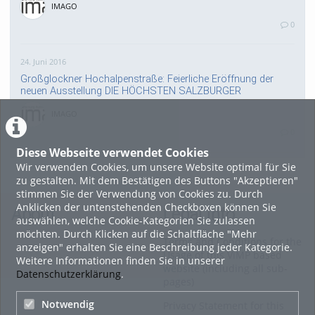
IMAGO
0
24. Juni 2016
Großglockner Hochalpenstraße: Feierliche Eröffnung der
neuen Ausstellung DIE HÖCHSTEN SALZBURGER
IMAGO
0
Diese Webseite verwendet Cookies
Wir verwenden Cookies, um unsere Website optimal für Sie
18. Februar 2015
zu gestalten. Mit dem Bestätigen des Buttons "Akzeptieren"
Altstadt Salzburg Fashion Night
stimmen Sie der Verwendung von Cookies zu. Durch
Anklicken der untenstehenden Checkboxen können Sie
HOHU
About
Legal Info
auswählen, welche Cookie-Kategorien Sie zulassen
0
möchten. Durch Klicken auf die Schaltfläche "Mehr
Terms and Conditions for the
anzeigen" erhalten Sie eine Beschreibung jeder Kategorie.
Usage of this ViMP based
Alle Blogeinträge zeigen
Weitere Informationen finden Sie in unserer
website (including all sub-
Datenschutzerklärung
.
pages)
Notwendig
Privacy Statement for this