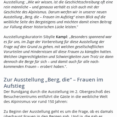
Ausstellung: „
Wie wir wissen, ist die Geschichtsschreibung oft eine
rein männliche – und genauso verhält es sich auch mit der
Geschichte des Alpinismus. Darum werfen wir in unserer neuen
Ausstellung „Berg, die – Frauen im Aufstieg“ einen Blick auf die
weib­liche Seite des Bergsteigens und möchten damit einen Beitrag
zur Füllung dieser historischen Lücke leisten
.“
Ausstellungskuratorin Sibylle
Kampl
: „
Besonders spannend war
es für uns, im Zuge der Vorbereitung für diese Ausstellung der
Frage auf den Grund zu gehen, mit welchen gesellschaftlichen
Vorurteilen und Hindernissen all diese Frauen zu kämpfen hatten.
Welchen Ungerechtigkeiten und Schwierigkeiten zum Trotz sie dann
dennoch die Berge für sich – und damit auch für alle nach­
kommenden Frauen – erobert haben
.“.
Zur Ausstellung „Berg, die“ – Frauen im
Aufstieg
Der Rundgang durch die Ausstellung im 2. Obergeschoß des
Besucher­zentrums entführt die Gäste in die weibliche Welt
des Alpinismus vor rund 150 Jahren:
Zu Beginn der Ausstellung geht es um die Frage, ob es damals
überhaupt Frauen in den Bergen gab. Und ja, die gab es