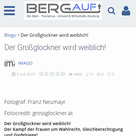
Blogs
Der Großglockner wird weiblich!
Der Großglockner wird weiblich!
IMAGO
9. Juli 2019
4460
0
0
0
4460
0
0
0
views
Kommentare
likes
favorites
Fotograf: Franz Neumayr
Fotocredit: grossglockner.at
Der Großglockner wird weiblich!
Der Kampf der Frauen um Wahlrecht, Gleichberechtigung
und Gipfelsiege!