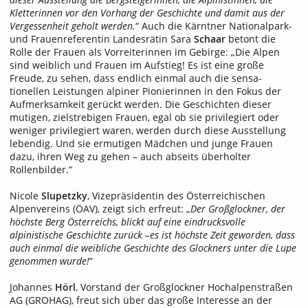
Kletterinnen vor den Vorhang der Geschichte und damit aus der
Vergessenheit geholt werden.
“ Auch die Kärntner Nationalpark-
und Frauenreferentin Landesrätin Sara
Schaar
betont die
Rolle der Frauen als Vorreiterinnen im Gebirge: „Die Alpen
sind weiblich und Frauen im Aufstieg! Es ist eine große
Freude, zu sehen, dass endlich einmal auch die sensa­
tionellen Leistungen alpiner Pionierinnen in den Fokus der
Aufmerksamkeit gerückt werden. Die Geschichten dieser
mutigen, zielstrebigen Frauen, egal ob sie privilegiert oder
weniger privilegiert waren, werden durch diese Ausstellung
lebendig. Und sie ermutigen Mädchen und junge Frauen
dazu, ihren Weg zu gehen – auch abseits überholter
Rollenbilder.“
Nicole
Slupetzky
, Vizepräsidentin des Österreichischen
Alpenvereins (ÖAV), zeigt sich erfreut: „
Der Großglockner, der
höchste Berg Österreichs, blickt auf eine eindrucksvolle
alpinistische Geschichte zurück –es ist höchste Zeit geworden, dass
auch einmal die weibliche Geschichte des Glockners unter die Lupe
genommen wurde!
“
Johannes
Hörl
, Vorstand der Großglockner Hochalpenstraßen
AG (GROHAG), freut sich über das große Interesse an der