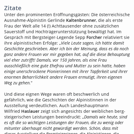
Zitate
Unter den prominenten Eröffnungsgästen: Die österreichische
Ausnahme-Alpinistin Gerlinde
Kaltenbrunner
, die als erste
Frau der Welt alle 14 (!) Achttausender ohne zusätzlichen
Sauerstoff und Hochträgerunterstützung bewältigt hat. Im
Gespräch mit Bergsteiger-Legende Sepp
Forcher
relativiert sie
ihre alpinistischen Erfolge: „
Viele Leute sagen, ich hätte damit
Geschichte geschrieben. Aber ich bin der Meinung, dass es da noch
ganz andere Frauen vor mir gegeben hat, auf die diese Behauptung
viel eher zutrifft! Damals, vor 150 Jahren, als eine Frau
ausschließlich eine gute Ehefrau und Mutter zu sein hatte, haben
einige unerschrockene Pionierinnen mit ihrer Tapferkeit und ihrer
enormen Beharrlichkeit andere Frauen ermutigt, ihren eigenen
Weg zu gehen.
“
Und diese eignen Wege waren oft beschwerlich und
gefährlich, wie die Geschichten der Alpinistinnen in der
Ausstellung verdeutlichen. Auch Landes­hauptmann
Wilfried
Haslauer
zeigt sich angesichts der weiblichen berg­
steigerischen Leistungen beeindruckt: „
Damals wie heute, sind
es oft die so wichtigen Leistungen der Frauen, die zu wenig oder
mitunter überhaupt nicht gewürdigt werden. Schön, dass mit
dieser Ausstellung die Bergsteigerinnen, die Alpinistinnen, die