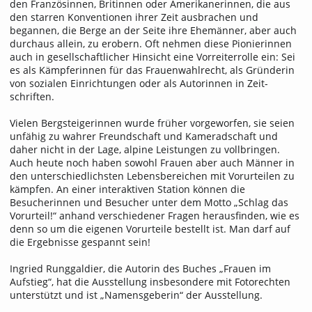
den Französinnen, Britinnen oder Amerikanerinnen, die aus
den starren Konventionen ihrer Zeit ausbrachen und
begannen, die Berge an der Seite ihre Ehemänner, aber auch
durchaus allein, zu erobern. Oft nehmen diese Pionierinnen
auch in gesellschaftlicher Hinsicht eine Vorreiterrolle ein: Sei
es als Kämpferinnen für das Frauenwahl­recht, als Gründerin
von sozialen Einrichtungen oder als Autorinnen in Zeit­
schriften.
Vielen Bergsteigerinnen wurde früher vorgeworfen, sie seien
unfähig zu wahrer Freundschaft und Kameradschaft und
daher nicht in der Lage, alpine Leistungen zu vollbringen.
Auch heute noch haben sowohl Frauen aber auch Männer in
den unterschiedlichsten Lebensbereichen mit Vorurteilen zu
kämpfen. An einer interaktiven Station können die
Besucherinnen und Besucher unter dem Motto „Schlag das
Vorurteil!“ anhand verschiedener Fragen herausfinden, wie es
denn so um die eigenen Vorurteile bestellt ist. Man darf auf
die Ergebnisse gespannt sein!
Ingried Runggaldier, die Autorin des Buches „Frauen im
Aufstieg“, hat die Ausstellung insbesondere mit Fotorechten
unterstützt und ist „Namensgeberin“ der Ausstellung.